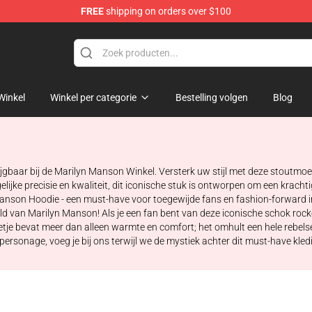
FREE
shipping on orders over $100
andise Store
Winkel
Winkel per categorie
Bestelling volgen
Blog
ijgbaar bij de Marilyn Manson Winkel. Versterk uw stijl met deze stoutmoe
ke precisie en kwaliteit, dit iconische stuk is ontworpen om een kracht
son Hoodie - een must-have voor toegewijde fans en fashion-forward in
reld van Marilyn Manson! Als je een fan bent van deze iconische schok rock
je bevat meer dan alleen warmte en comfort; het omhult een hele rebelse t
ersonage, voeg je bij ons terwijl we de mystiek achter dit must-have kledi