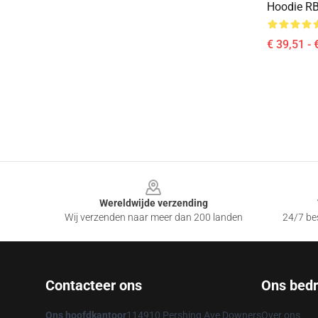
Hoodie R
€ 39,51 - 
Footer
Wereldwijde verzending
Wij verzenden naar meer dan 200 landen
24/7 bes
Contacteer ons
Ons bedri
Ons hoofdkantoor
114910 Pershing Ave Downers
Over ons