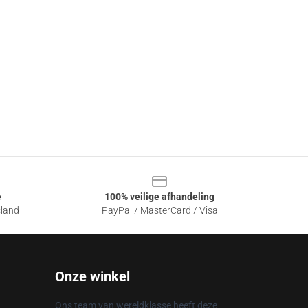
e
100% veilige afhandeling
sland
PayPal / MasterCard / Visa
Onze winkel
Ons team van wereldklasse heeft deze