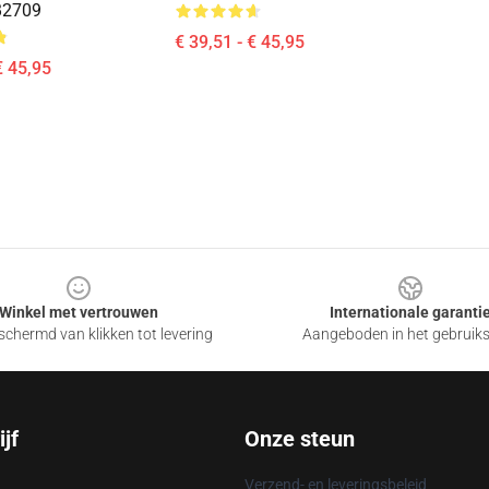
B2709
€ 39,51 - € 45,95
€ 45,95
Winkel met vertrouwen
Internationale garanti
chermd van klikken tot levering
Aangeboden in het gebruik
jf
Onze steun
Verzend- en leveringsbeleid