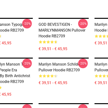
-20%
-20%
anson Typografie
GOD BEVESTIGEN -
Marilyn
Hoodie RB2709
MARILYNMANSON Pullover
Hoodie
Hoodie RB2709
€ 45,95
€ 39,51 
€ 39,51 - € 45,95
-20%
-20%
ilyn Manson The
Marilyn Manson Schilderen
Marilyn
People Era
Pullover Hoodie RB2709
Pullove
y Birth Antichrist
Hoodie RB2709
€ 39,51 - € 45,95
€ 39,51 
€ 45,95