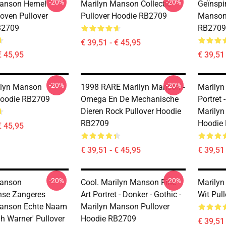
-20%
-20%
Manson Hemel
Marilyn Manson Collectie
Geïnspi
oven Pullover
Pullover Hoodie RB2709
Manson 
B2709
RB2709
€ 39,51 - € 45,95
€ 45,95
€ 39,51 
-20%
-20%
ilyn Manson
1998 RARE Marilyn Manson -
Marilyn
Hoodie RB2709
Omega En De Mechanische
Portret 
Dieren Rock Pullover Hoodie
Marilyn
RB2709
Hoodie
€ 45,95
€ 39,51 - € 45,95
€ 39,51 
-20%
-20%
Manson
Cool. Marilyn Manson Fine
Marilyn
nse Zangeres
Art Portret - Donker - Gothic -
Wit Pul
Manson Echte Naam
Marilyn Manson Pullover
h Warner' Pullover
Hoodie RB2709
€ 39,51 