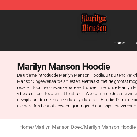
Marilyn Manson Shop - Official Marilyn Manson Merch
Home
Marilyn Manson Hoodie
De ultieme introductie Marilyn Manson Hoodie, uitsluitend verkr
MansonOngeëvenaarde artiesten. Gemaakt met de grootst mogelij
rebel en toon uw onwankelbare vertrouwen met onze Marilyn Man
vibes als nooit tevoren uit te stralen! Welkom in de duistere we
gewijd aan de ene en alleen Marilyn Manson Hoodie. Dit modeniet
die-hard fan bent of gewoon geïntrigeerd door zijn betoverende p
Home
/
Marilyn Manson Doek
/
Marilyn Manson Hoodie