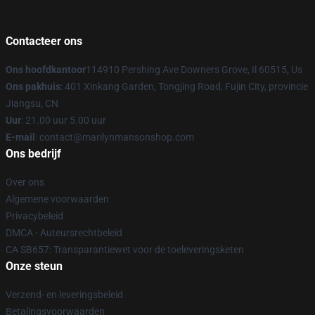
Contacteer ons
Ons hoofdkantoor
114910 Pershing Ave Downers Grove, Il 60515, Us
Ons pakhuis
: 401 Xinkang Garden, Tongjing Road, Fujin City, provincie
Jiangsu, CN
Uur
: 21.00 uur 5.00 uur
E-mail
: contact@marilynmansonshop.com
Ons bedrijf
Over ons
Algemene voorwaarden
Privacybeleid
DMCA - Auteursrechtbeleid
CA SB657: Transparantiewet voor de toeleveringsketen
Onze steun
Verzend- en leveringsbeleid
Betalingsvoorwaarden