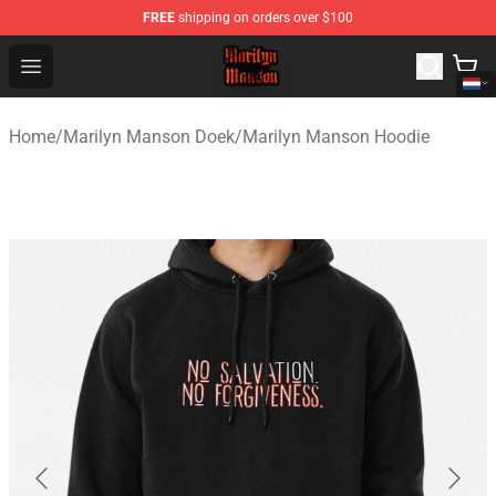
FREE
shipping on orders over $100
Marilyn Manson Shop - Official Marilyn Manson Merchan
Open menu
Home
/
Marilyn Manson Doek
/
Marilyn Manson Hoodie