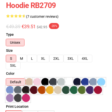
Hoodie RB2709
(7 customer reviews)
€49.39
€39.51
-20%
$42.95
Type
Unisex
Size
S
M
L
XL
2XL
3XL
4XL
5XL
Color
Default
Print Location