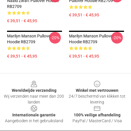
Naald Zwart Pullover Hoodie
Pullover Hoodie RB2709
RB2709
€ 39,51 - € 45,95
€ 39,51 - € 45,95
Marilyn Manson Pullover
Marilyn Manson Pullover
-20%
-20%
Hoodie RB2709
Hoodie RB2709
€ 39,51 - € 45,95
€ 39,51 - € 45,95
Footer
Wereldwijde verzending
Winkel met vertrouwen
Wij verzenden naar meer dan 200
24/7 beschermd van klikken tot
landen
levering
Internationale garantie
100% veilige afhandeling
Aangeboden in het gebruiksland
PayPal / MasterCard / Visa