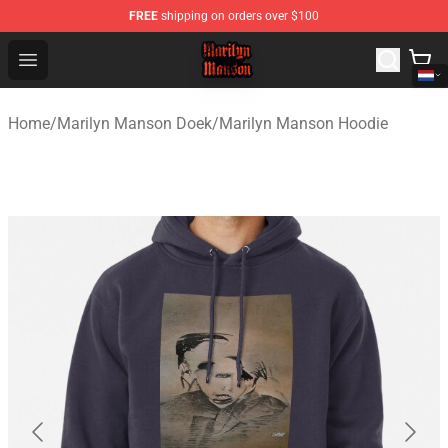
FREE
shipping on orders over $100
Marilyn Manson Shop - Official Marilyn Manson Merchan
Open menu
Home
/
Marilyn Manson Doek
/
Marilyn Manson Hoodie