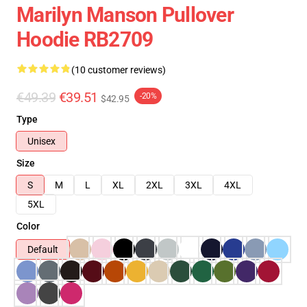
Marilyn Manson Pullover
Hoodie RB2709
(10 customer reviews)
€49.39
€39.51
-20%
$42.95
Type
Unisex
Size
S
M
L
XL
2XL
3XL
4XL
5XL
Color
Default