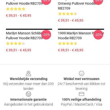
-20%
-20%
Pullover Hoodie RB2709
Ontwerp Pullover Hoodie
RB2709
€ 39,51 - € 45,95
€ 39,51 - € 45,95
Marilyn Manson Schilderen
1999 Marilyn Manson Pullover
-20%
-20%
Pullover Hoodie RB2709
Hoodie RB2709
€ 39,51 - € 45,95
€ 39,51 - € 45,95
Footer
Wereldwijde verzending
Winkel met vertrouwen
Wij verzenden naar meer dan 200
24/7 beschermd van klikken tot
landen
levering
Internationale garantie
100% veilige afhandeling
Aangeboden in het gebruiksland
PayPal / MasterCard / Visa