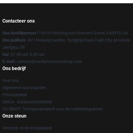
Contacteer ons
Ons hoofdkantoor
114910 Pershing Ave Downers Grove, Il 60515, Us
Ons pakhuis
: 401 Xinkang Garden, Tongjing Road, Fujin City, provincie
Jiangsu, CN
Uur
: 21.00 uur 5.00 uur
E-mail
: contact@marilynmansonshop.com
Ons bedrijf
Over ons
Algemene voorwaarden
Privacybeleid
DMCA - Auteursrechtbeleid
CA SB657: Transparantiewet voor de toeleveringsketen
Onze steun
Verzend- en leveringsbeleid