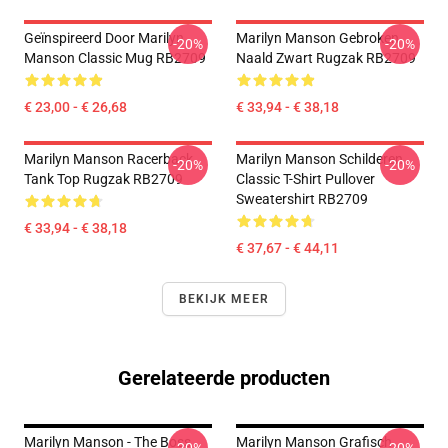
Geïnspireerd Door Marilyn
Marilyn Manson Gebroken
-20%
-20%
Manson Classic Mug RB2709
Naald Zwart Rugzak RB2709
€ 23,00 - € 26,68
€ 33,94 - € 38,18
Marilyn Manson Racerback
Marilyn Manson Schilderen
-20%
-20%
Tank Top Rugzak RB2709
Classic T-Shirt Pullover
Sweatershirt RB2709
€ 33,94 - € 38,18
€ 37,67 - € 44,11
BEKIJK MEER
Gerelateerde producten
Marilyn Manson - The Boss
Marilyn Manson Grafisch