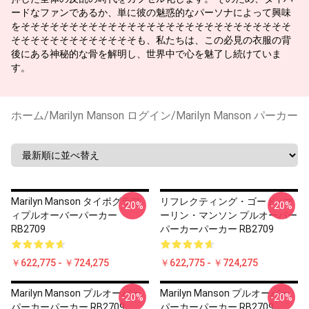
ードなファンであるか、単に彼の魅惑的なパーソナによって興味
をそそそそそそそそそそそそそそそそそそそそそそそそそそそそ
そそそそそそそそそそそそそも、私たちは、この必見の衣服の背
後にある神秘的な骨を解明し、世界中で心を魅了し続けていま
す。
ホーム
/
Marilyn Manson ログイン
/
Marilyn Manson パーカー
Marilyn Manson タイポグラフ
リフレクティング・ゴード - マ
-20%
-20%
ィプルオーバーパーカー
ーリン・マンソン プルオーバー
RB2709
パーカーパーカー RB2709
￥622,775 - ￥724,275
￥622,775 - ￥724,275
Marilyn Manson プルオーバー
Marilyn Manson プルオーバー
-20%
-20%
パーカーパーカー RB2709
パーカーパーカー RB2709