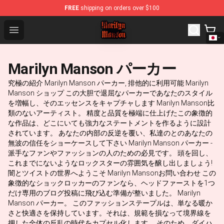
FREE
shipping on orders over $100
Marilyn Manson Shop - Official Marilyn Manson Merchand
Open menu
Marilyn Manson パーカー
究極の紹介 Marilyn Manson パーカー, 排他的に利用可能 Marilyn
Manson ショップ この大胆で退屈なパーカーであなたのスタイル
を増幅し、そのエッセンスをキャプチャします Marilyn Manson比
類のないアーティスト。 精度と品質を極端に仕上げたこの象徴的
な作品は、どこにいても強力なステートメントを作るように設計
されています。 あなたの内部の反逆を覆い、私達のとのあなたの
無波の信任をショーケースして下さい Marilyn Manson パーカー -
派手なファンやファッションの人のための必見です。 頭を回し、
これまでにないようなロックスターの雰囲気を醸し出しましょう!
闇とツイストの世界へようこそ Marilyn Mansonお問い合わせ この
象徴的なショックロッカーのファンなら、ヘッドファーストを1つ
だけ専用のブログ投稿に飛び込む準備が整いました。 Marilyn
Manson パーカー。 このファッションステープルは、単なる暖か
さと快適さを保持しています。それは、規範を損なって境界線を
押した全体の反乱の時代をカプセル化します。 そのため、ダイハ