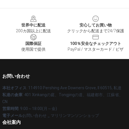
Footer
世界中に配送
安心してお買い物
200カ国以上に配送
クリックから配送まで24/7保護
国際保証
100％安全なチェックアウト
使用国で提供
PayPal / マスターカード / ビザ
お問い合わせ
本社オフィス
: 114910 Pershing Ave Downers Grove, Il 60515, 私達
私達の倉庫
: 401 Xinkangの庭、Tongjingの道、福建都市、江蘇省、
CN
営業時間
: 9:00～18:00(月～金)
電子メール
お問い合わせ _ マリリンマンソンショップ
会社案内