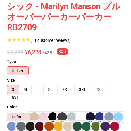
シック - Marilyn Manson プル
オーバーパーカーパーカー
RB2709
(11 customer reviews)
¥7,785
¥6,228
-20%
$42.95
Type
Unisex
Size
S
M
L
XL
2XL
3XL
4XL
5XL
Color
Default