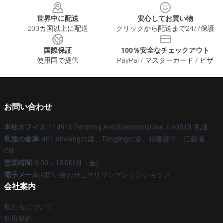
世界中に配送
安心してお買い物
200カ国以上に配送
クリックから配送まで24/7保護
国際保証
100％安全なチェックアウト
使用国で提供
PayPal / マスターカード / ビザ
お問い合わせ
本社オフィス
: 114910 Pershing Ave Downers Grove, Il 60515, 私達
私達の倉庫
: 401 Xinkangの庭、Tongjingの道、福建都市、江蘇省、
CN
営業時間
: 9:00～18:00(月～金)
電子メール
お問い合わせ _ マリリンマンソンショップ
会社案内
私たちについて
利用規約