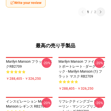
Write your review
1
/
2
最高の売り手製品
Marilyn Manson フラットマス
Marilyn Manson ファインアー
-20%
-20%
クRB2709
トポートレート - ダーク - ゴシ
ック - Marilyn Manson (1) フ
ラット マスク RB2709
￥288,405 - ￥326,250
￥288,405 - ￥326,250
インスピレーション Marilyn
リフレクティングゴード - マ
-20%
-20%
Manson レギンス RB2709
ーリン・マンソンプリントト