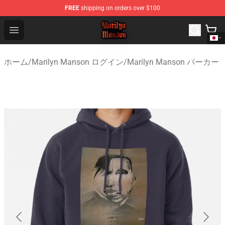
FREE
shipping on orders over $100
Marilyn Manson Shop - Official Marilyn Manson Merchan
Open menu
ホーム
/
Marilyn Manson ログイン
/
Marilyn Manson パーカー