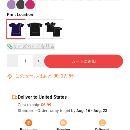
Print Location
サイズガイドを見る
Quantity
カートに追加
このセールはあと
00
:
27
:
54
Deliver to United States
Cost to ship:
$6.99
Standard - Order today to get by
Aug. 16 - Aug. 23
Production
Shipping
Delivered