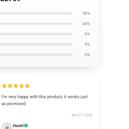
56%
44%
0%
0%
0%
I’m very happy with this product; it works just
as promised.
Nov 27, 2024
Hazel
H