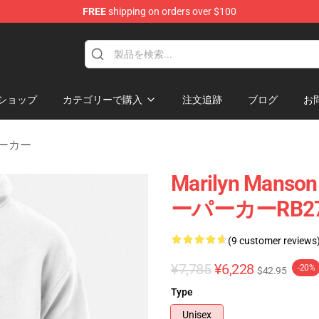
FREE
shipping on orders over $100
andise Store
ショップ
カテゴリーで購入
注文追跡
ブログ
お
 パーカー
Marilyn M
ーパーカーRB27
(9 customer reviews
¥7,785
¥6,228
-20%
$42.95
Type
Unisex