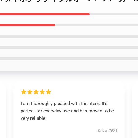
I am thoroughly pleased with this item. It’s
perfect for everyday use and has proven to be
very reliable.
Dec 5, 2024