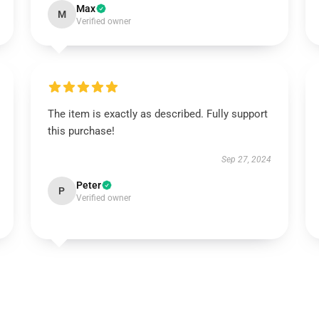
Max
M
Verified owner
The item is exactly as described. Fully support
this purchase!
Sep 27, 2024
Peter
P
Verified owner