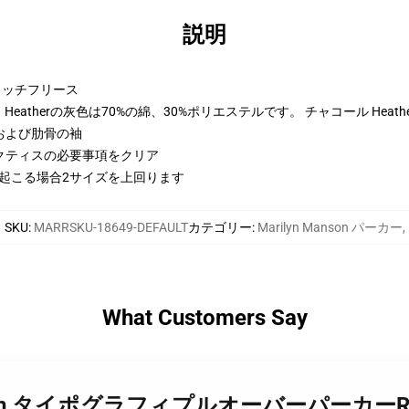
説明
トンリッチフリース
eatherの灰色は70%の綿、30%ポリエステルです。 チャコール Heat
および肋骨の袖
クティスの必要事項をクリア
に起こる場合2サイズを上回ります
SKU
:
MARRSKU-18649-DEFAULT
カテゴリー
:
Marilyn Manson パーカー
,
What Customers Say
yn Manson タイポグラフィプルオーバーパーカーR