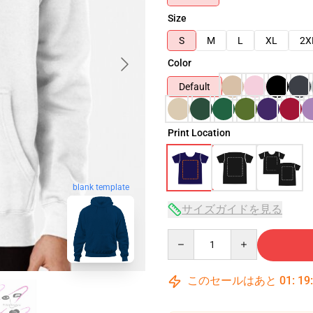
Size
S
M
L
XL
2X
Color
Default
Print Location
blank template
サイズガイドを見る
Quantity
このセールはあと
01
:
19