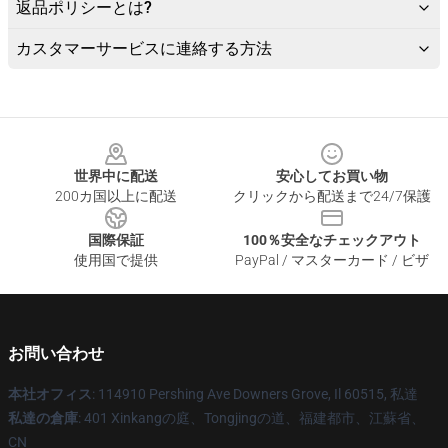
返品ポリシーとは?
カスタマーサービスに連絡する方法
Footer
世界中に配送
安心してお買い物
200カ国以上に配送
クリックから配送まで24/7保護
国際保証
100％安全なチェックアウト
使用国で提供
PayPal / マスターカード / ビザ
お問い合わせ
本社オフィス
: 114910 Pershing Ave Downers Grove, Il 60515, 私達
私達の倉庫
: 401 Xinkangの庭、Tongjingの道、福建都市、江蘇省、
CN