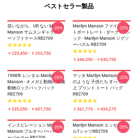
ベストセラー製品
笑いながら、UR ない Marilyn
Marilyn Manson ファインアー
-20%
-20%
Manson サムスンギャラクシ
トポートレート - ダーク - ゴシ
ーソフトケースRB2709
ック - Marilyn Manson ジグソ
ーパズル RB2709
￥233,450 - ￥253,750
￥346,550 - ￥630,750
1998年 レンタル Marilyn
マッタ Marilyn Manson 臭い
-20%
-20%
Manson - オメガと動物の機械
のような 子供たち すべて 以
動物ロックバックパック
上 プリント トート バッグ
RB2709
RB2709
￥535,050 - ￥601,750
￥361,775 - ￥434,275
インスピレーション Marilyn
Marilyn Manson エッセンシャ
-20%
-20%
Manson プルオーバーパーカ
ルTシャツRB2709
ーパーカー RB2709