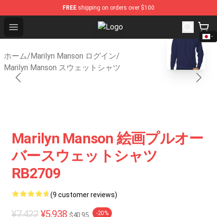
FREE
shipping on orders over $100
Open menu
Marilyn Manson Shop - Official Ma
blank template
ホーム
/
Marilyn Manson ログイン
/
Marilyn Manson スウェットシャツ
Marilyn Manson 絵画プルオー
バースウェットシャツ
RB2709
(9 customer reviews)
¥7,422
¥5,938
-20%
$40.95