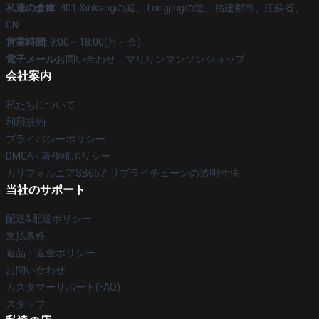
私達の倉庫
: 401 Xinkangの庭、Tongjingの道、福建都市、江蘇省、
CN
営業時間
: 9:00～18:00(月～金)
電子メール
お問い合わせ _ マリリンマンソンショップ
会社案内
私たちについて
利用規約
プライバシーポリシー
DMCA - 著作権ポリシー
カリフォルニアSB657: サプライチェーンの透明性法
当社のサポート
配送&配送ポリシー
支払条件
返品・返金ポリシー
お問い合わせ
カスタマーサポート(FAQ)
スタッフ