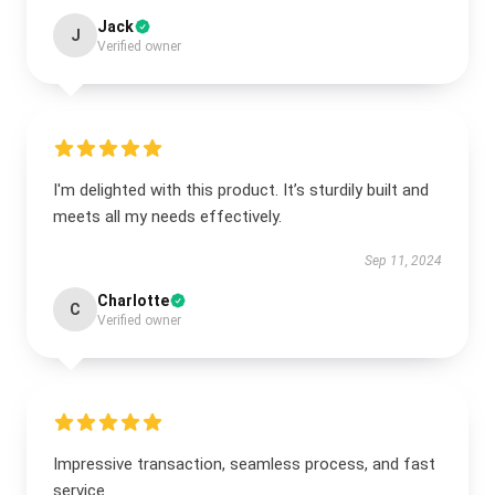
Jack
J
Verified owner
I'm delighted with this product. It’s sturdily built and
meets all my needs effectively.
Sep 11, 2024
Charlotte
C
Verified owner
Impressive transaction, seamless process, and fast
service.