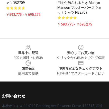
ャツRB2709
用を付与されるとき Marilyn
Manson プルオーバースウェ
ットシャツ RB2709
￥593,775 - ￥695,275
￥593,775 - ￥695,275
Footer
世界中に配送
安心してお買い物
200カ国以上に配送
クリックから配送まで24/7保護
国際保証
100％安全なチェックアウト
使用国で提供
PayPal / マスターカード / ビザ
お問い合わせ
本社オフィス
: 114910 Pershing Ave Downers Grove, Il 60515, 私達