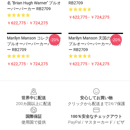
名 ''Brian Hugh Warner'' プルオ
RB2709
ーバーパーカー RB2709
￥622,775 - ￥724,275
￥622,775 - ￥724,275
Marilyn Manson コレクション
Marilyn Manson 天国の裏側
-20%
-20%
プルオーバーパーカーパーカ
プルオーバーパーカーパーカ
ー RB2709
ー RB2709
￥622,775 - ￥724,275
￥622,775 - ￥724,275
Footer
世界中に配送
安心してお買い物
200カ国以上に配送
クリックから配送まで24/7保護
国際保証
100％安全なチェックアウト
使用国で提供
PayPal / マスターカード / ビザ