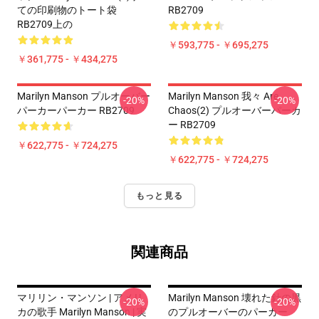
ての印刷物のトート袋
RB2709
RB2709上の
￥593,775 - ￥695,275
￥361,775 - ￥434,275
Marilyn Manson プルオーバー
Marilyn Manson 我々 Are
-20%
-20%
パーカーパーカー RB2709
Chaos(2) プルオーバーパーカ
ー RB2709
￥622,775 - ￥724,275
￥622,775 - ￥724,275
もっと見る
関連商品
マリリン・マンソン | アメリ
Marilyn Manson 壊れた針の黒
-20%
-20%
カの歌手 Marilyn Manson | 実
のプルオーバーのパーカー