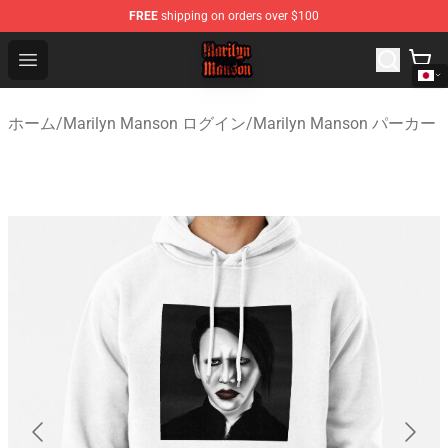
FREE
shipping on orders over $100
Marilyn Manson Shop - Official Marilyn Manson Merchan
Open menu
ホーム
/
Marilyn Manson ログイン
/
Marilyn Manson パーカー