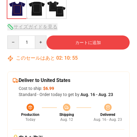
サイズガイドを見る
Quantity
カートに追加
このセールはあと
02
:
10
:
54
Deliver to United States
Cost to ship:
$6.99
Standard - Order today to get by
Aug. 16 - Aug. 23
Production
Shipping
Delivered
Today
Aug. 12
Aug. 16 - Aug. 23