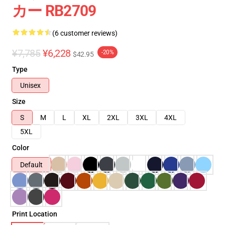
カー RB2709
(6 customer reviews)
¥7,785
¥6,228
-20%
$42.95
Type
Unisex
Size
S
M
L
XL
2XL
3XL
4XL
5XL
Color
Default
Print Location