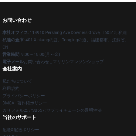
お問い合わせ
本社オフィス
: 114910 Pershing Ave Downers Grove, Il 60515, 私達
私達の倉庫
: 401 Xinkangの庭、Tongjingの道、福建都市、江蘇省、
CN
営業時間
: 9:00～18:00(月～金)
電子メール
お問い合わせ _ マリリンマンソンショップ
会社案内
私たちについて
利用規約
プライバシーポリシー
DMCA - 著作権ポリシー
カリフォルニアSB657: サプライチェーンの透明性法
当社のサポート
配送&配送ポリシー