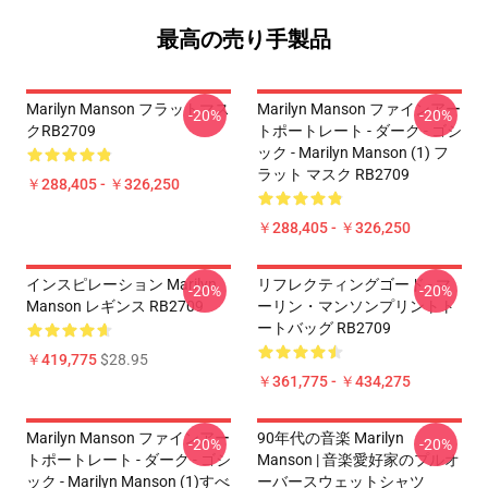
最高の売り手製品
Marilyn Manson フラットマス
Marilyn Manson ファインアー
-20%
-20%
クRB2709
トポートレート - ダーク - ゴシ
ック - Marilyn Manson (1) フ
ラット マスク RB2709
￥288,405 - ￥326,250
￥288,405 - ￥326,250
インスピレーション Marilyn
リフレクティングゴード - マ
-20%
-20%
Manson レギンス RB2709
ーリン・マンソンプリントト
ートバッグ RB2709
￥419,775
$28.95
￥361,775 - ￥434,275
Marilyn Manson ファインアー
90年代の音楽 Marilyn
-20%
-20%
トポートレート - ダーク - ゴシ
Manson | 音楽愛好家のプルオ
ック - Marilyn Manson (1)すべ
ーバースウェットシャツ