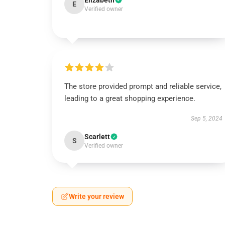
Elizabeth
E
Verified owner
The store provided prompt and reliable service,
leading to a great shopping experience.
Sep 5, 2024
Scarlett
S
Verified owner
Write your review