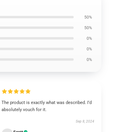
50%
50%
0%
0%
0%
The product is exactly what was described. I’d
absolutely vouch for it.
Sep 8, 2024