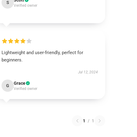
Scott
S
Verified owner
Lightweight and user-friendly, perfect for
beginners.
Jul 12, 2024
Grace
G
Verified owner
1
/
1