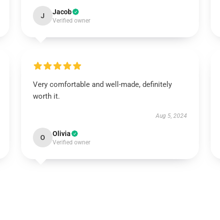
Jacob
J
Verified owner
Very comfortable and well-made, definitely
worth it.
Aug 5, 2024
Olivia
O
Verified owner