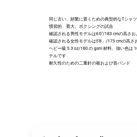
同じ古い、頻繁に置くための典型的なTシャツ
慣習的、寛大、ボクシングの試合
確認される男性モデルは6'0"/183 cmの高
確認される女性モデルは5'8」/173 cmの
ヘビー級 5.3 oz/180 の gsm 材料、強い色
テルです
耐久性のための二重針の裾および首バンド