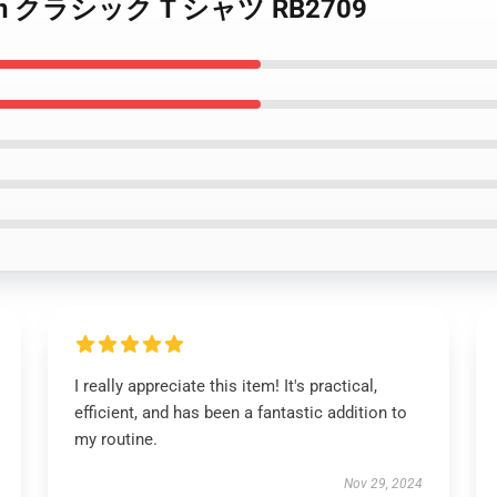
manson クラシック T シャツ RB2709
I really appreciate this item! It's practical,
efficient, and has been a fantastic addition to
my routine.
Nov 29, 2024