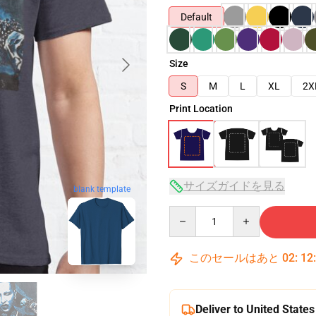
Default
Size
S
M
L
XL
2X
Print Location
サイズガイドを見る
blank template
Quantity
このセールはあと
02
:
12
Deliver to United States