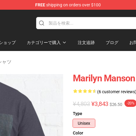
FREE
shipping on orders over $100
andise Store
ショップ
カテゴリーで購入
注文追跡
ブログ
お
 Tシャツ
Marilyn Man
(6 customer reviews
¥4,803
¥3,843
-20%
$26.50
Type
Unisex
Color