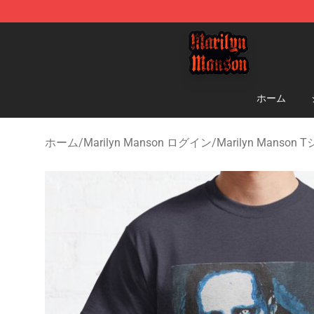
Marilyn Manson Shop - Official Marilyn Manson Merch
ホーム
ホーム
/
Marilyn Manson ログイン
/
Marilyn Manson