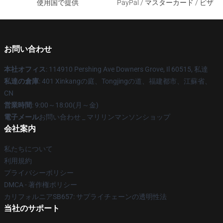
使用国で提供
PayPal / マスターカード / ビザ
お問い合わせ
本社オフィス
: 114910 Pershing Ave Downers Grove, Il 60515, 私達
私達の倉庫
: 401 Xinkangの庭、Tongjingの道、福建都市、江蘇省、
CN
営業時間
: 9:00～18:00(月～金)
電子メール
お問い合わせ _ マリリンマンソンショップ
会社案内
私たちについて
利用規約
プライバシーポリシー
DMCA - 著作権ポリシー
カリフォルニアSB657: サプライチェーンの透明性法
当社のサポート