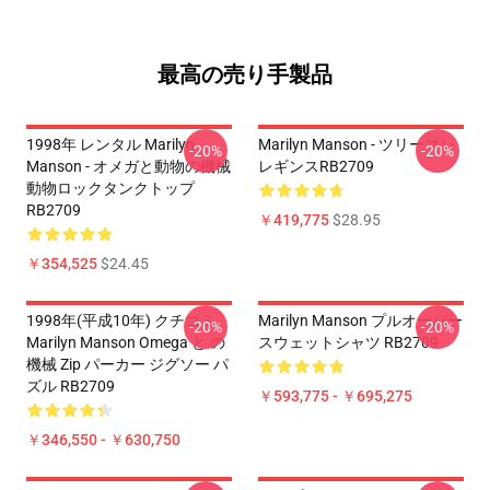
最高の売り手製品
1998年 レンタル Marilyn
Marilyn Manson - ツリーマン
-20%
-20%
Manson - オメガと動物の機械
レギンスRB2709
動物ロックタンクトップ
RB2709
￥419,775
$28.95
￥354,525
$24.45
1998年(平成10年) クチコミ
Marilyn Manson プルオーバー
-20%
-20%
Marilyn Manson Omega と の
スウェットシャツ RB2709
機械 Zip パーカー ジグソー パ
ズル RB2709
￥593,775 - ￥695,275
￥346,550 - ￥630,750