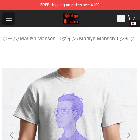
FREE
shipping on orders over $100
Marilyn Manson Shop - Official Marilyn Manson Merchan
Open menu
ホーム
/
Marilyn Manson ログイン
/
Marilyn Manson Tシャツ