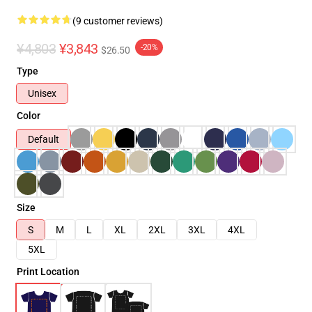
(9 customer reviews)
¥4,803
¥3,843
-20%
$26.50
Type
Unisex
Color
Default
Size
S
M
L
XL
2XL
3XL
4XL
5XL
Print Location