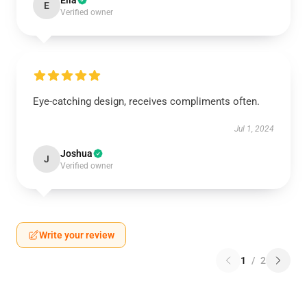
Ella
E
Verified owner
Eye-catching design, receives compliments often.
Jul 1, 2024
Joshua
J
Verified owner
Write your review
1
/
2