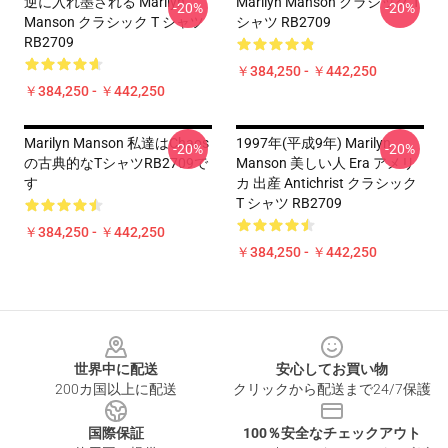
逆に入れ墨される Marilyn
Marilyn Manson クラシック T
-20%
-20%
Manson クラシック T シャツ
シャツ RB2709
RB2709
￥384,250 - ￥442,250
￥384,250 - ￥442,250
Marilyn Manson 私達はChaos
1997年(平成9年) Marilyn
-20%
-20%
の古典的なTシャツRB2709で
Manson 美しい人 Era アメリ
す
カ 出産 Antichrist クラシック
T シャツ RB2709
￥384,250 - ￥442,250
￥384,250 - ￥442,250
Footer
世界中に配送
安心してお買い物
200カ国以上に配送
クリックから配送まで24/7保護
国際保証
100％安全なチェックアウト