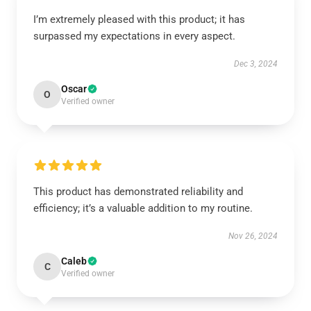
I’m extremely pleased with this product; it has
surpassed my expectations in every aspect.
Dec 3, 2024
Oscar
O
Verified owner
This product has demonstrated reliability and
efficiency; it’s a valuable addition to my routine.
Nov 26, 2024
Caleb
C
Verified owner