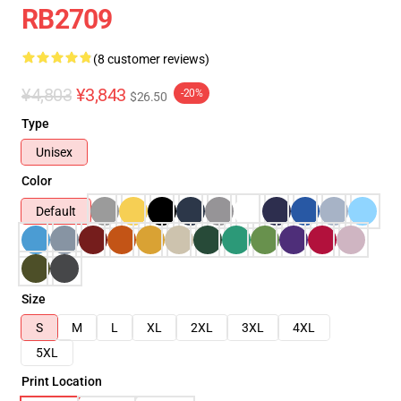
RB2709
(8 customer reviews)
¥4,803
¥3,843
-20%
$26.50
Type
Unisex
Color
Default
Size
S
M
L
XL
2XL
3XL
4XL
5XL
Print Location