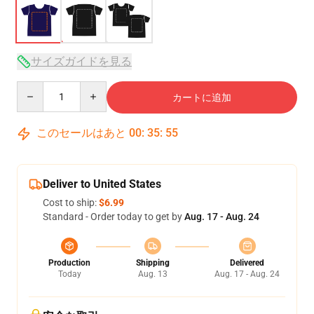
サイズガイドを見る
Quantity
カートに追加
このセールはあと
00
:
35
:
54
Deliver to United States
Cost to ship:
$6.99
Standard - Order today to get by
Aug. 17 - Aug. 24
Production
Shipping
Delivered
Today
Aug. 13
Aug. 17 - Aug. 24