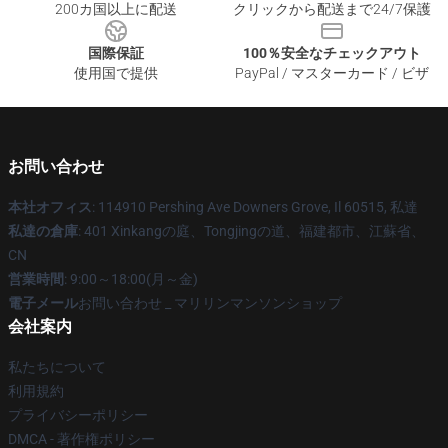
200カ国以上に配送
クリックから配送まで24/7保護
国際保証
100％安全なチェックアウト
使用国で提供
PayPal / マスターカード / ビザ
お問い合わせ
本社オフィス
: 114910 Pershing Ave Downers Grove, Il 60515, 私達
私達の倉庫
: 401 Xinkangの庭、Tongjingの道、福建都市、江蘇省、
CN
営業時間
: 9:00～18:00(月～金)
電子メール
お問い合わせ _ マリリンマンソンショップ
会社案内
私たちについて
利用規約
プライバシーポリシー
DMCA - 著作権ポリシー