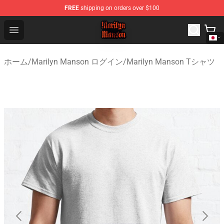
FREE
shipping on orders over $100
Marilyn Manson Shop - Official Marilyn Manson Merchan
Open menu
ホーム
/
Marilyn Manson ログイン
/
Marilyn Manson Tシャツ