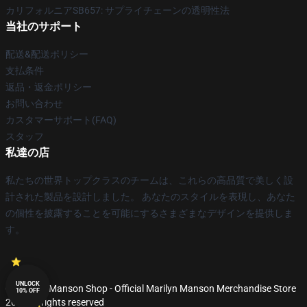
カリフォルニアSB657: サプライチェーンの透明性法
当社のサポート
配送&配送ポリシー
支払条件
返品・返金ポリシー
お問い合わせ
カスタマーサポート(FAQ)
スタッフ
私達の店
私たちの世界トップクラスのチームは、これらの高品質で美しく設
計された製品を設計しました。 あなたのスタイルを表現し、あなた
の個性を披露することを可能にするさまざまなデザインを提供しま
す。
UNLOCK
© Marilyn Manson Shop - Official Marilyn Manson Merchandise Store
10% OFF
2026 all rights reserved