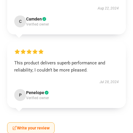
Aug 22, 2024
Camden
C
Verified owner
This product delivers superb performance and
reliability; I couldn’t be more pleased.
Jul 28, 2024
Penelope
P
Verified owner
Write your review