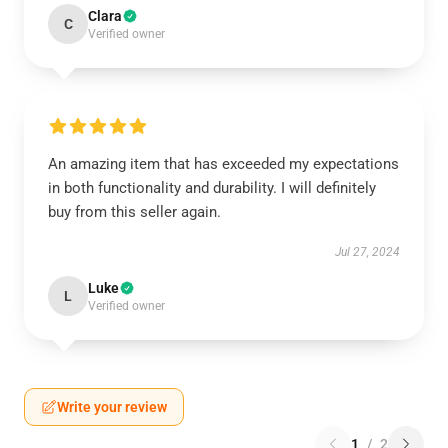
Clara
C
Verified owner
An amazing item that has exceeded my expectations
in both functionality and durability. I will definitely
buy from this seller again.
Jul 27, 2024
Luke
L
Verified owner
Write your review
1
/
2