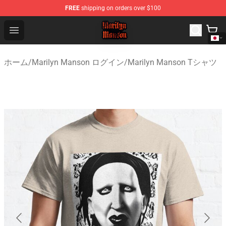
FREE
shipping on orders over $100
Marilyn Manson Shop - Official Marilyn Manson Merchan
Open menu
ホーム
/
Marilyn Manson ログイン
/
Marilyn Manson Tシャツ