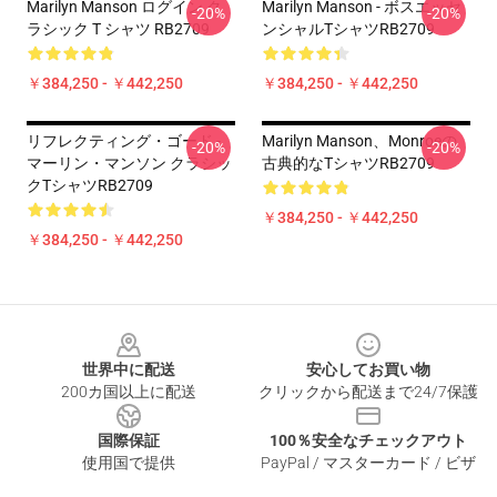
Marilyn Manson ログイン ク
Marilyn Manson - ボスエッセ
-20%
-20%
ラシック T シャツ RB2709
ンシャルTシャツRB2709
￥384,250 - ￥442,250
￥384,250 - ￥442,250
リフレクティング・ゴード -
Marilyn Manson、Monroeの
-20%
-20%
マーリン・マンソン クラシッ
古典的なTシャツRB2709
クTシャツRB2709
￥384,250 - ￥442,250
￥384,250 - ￥442,250
Footer
世界中に配送
安心してお買い物
200カ国以上に配送
クリックから配送まで24/7保護
国際保証
100％安全なチェックアウト
使用国で提供
PayPal / マスターカード / ビザ