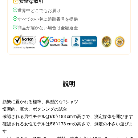
安全な取引
世界中どこでもお届け
すべての小包に追跡番号を提供
商品が届かない場合は全額返金
説明
頻繁に置かれる標準、典型的なTシャツ
慣習的、寛大、ボクシングの試合
確認される男性モデルは6'0"/183 cmの高さで、測定媒体を運びます
確認される女性モデルは5'8"/173 cmの高さで、測定の小さい運びま
す