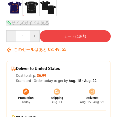
サイズガイドを見る
Quantity
カートに追加
このセールはあと
03
:
49
:
54
Deliver to United States
Cost to ship:
$6.99
Standard - Order today to get by
Aug. 15 - Aug. 22
Production
Shipping
Delivered
Today
Aug. 11
Aug. 15 - Aug. 22