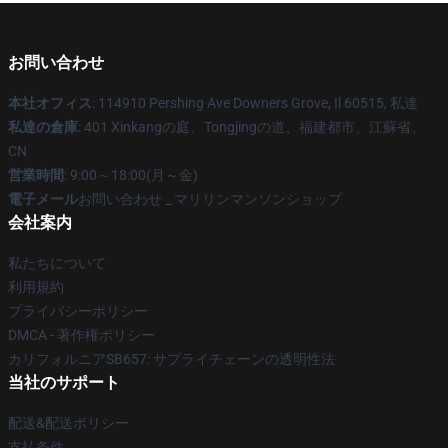
お問い合わせ
本社オフィス
: 114910 Pershing Ave Downers Grove, Il 60515, 私達
私達の倉庫
: 401 Xinkangの庭、Tongjingの道、福建都市、江蘇省、
CN
営業時間
: 9:00～18:00(月～金)
電子メール
お問い合わせ _ マリリンマンソンショップ
会社案内
私たちについて
利用規約
プライバシーポリシー
DMCA - 著作権ポリシー
カリフォルニアSB657: サプライチェーンの透明性法
当社のサポート
配送&配送ポリシー
支払条件