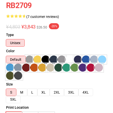
RB2709
(7 customer reviews)
¥4,803
¥3,843
-20%
$26.50
Type
Unisex
Color
Default
Size
S
M
L
XL
2XL
3XL
4XL
5XL
Print Location