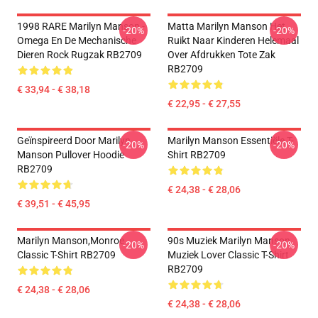
1998 RARE Marilyn Manson -
Matta Marilyn Manson Het
-20%
-20%
Omega En De Mechanische
Ruikt Naar Kinderen Helemaal
Dieren Rock Rugzak RB2709
Over Afdrukken Tote Zak
RB2709
€ 33,94 - € 38,18
€ 22,95 - € 27,55
Geïnspireerd Door Marilyn
Marilyn Manson Essentiële T-
-20%
-20%
Manson Pullover Hoodie
Shirt RB2709
RB2709
€ 24,38 - € 28,06
€ 39,51 - € 45,95
Marilyn Manson,Monroe
90s Muziek Marilyn Manson
-20%
-20%
Classic T-Shirt RB2709
Muziek Lover Classic T-Shirt
RB2709
€ 24,38 - € 28,06
€ 24,38 - € 28,06