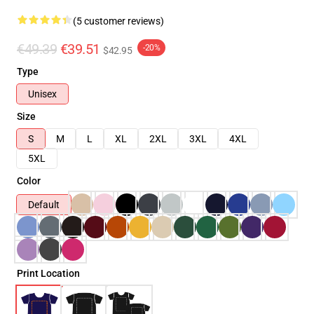
(5 customer reviews)
€49.39
€39.51
-20%
$42.95
Type
Unisex
Size
S
M
L
XL
2XL
3XL
4XL
5XL
Color
Default
Print Location