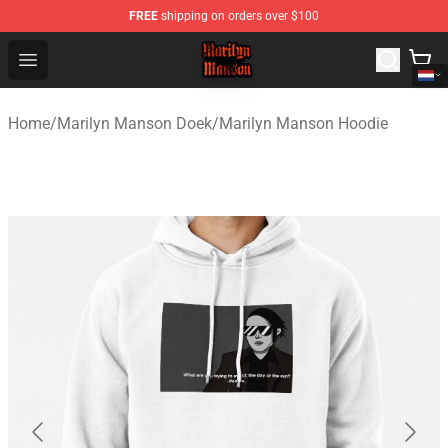
FREE
shipping on orders over $100
Marilyn Manson Shop - Official Marilyn Manson Merchan
Open menu
Home
/
Marilyn Manson Doek
/
Marilyn Manson Hoodie