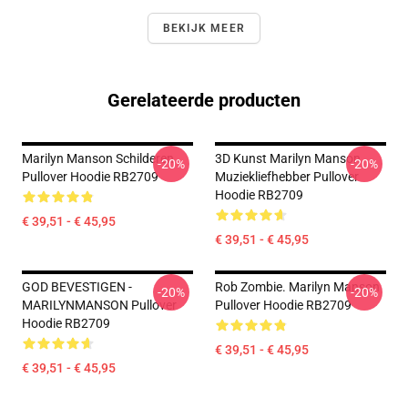
BEKIJK MEER
Gerelateerde producten
Marilyn Manson Schilderen
3D Kunst Marilyn Manson
-20%
-20%
Pullover Hoodie RB2709
Muziekliefhebber Pullover
Hoodie RB2709
€ 39,51 - € 45,95
€ 39,51 - € 45,95
GOD BEVESTIGEN -
Rob Zombie. Marilyn Manson
-20%
-20%
MARILYNMANSON Pullover
Pullover Hoodie RB2709
Hoodie RB2709
€ 39,51 - € 45,95
€ 39,51 - € 45,95