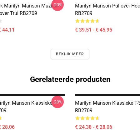
-20%
k Marilyn Manson Muziek
Marilyn Manson Pullover Hoo
lover Trui RB2709
RB2709
€ 44,11
€ 39,51 - € 45,95
BEKIJK MEER
Gerelateerde producten
-20%
ilyn Manson Klassieke T-
Marilyn Manson Klassieke T-S
709
RB2709
€ 28,06
€ 24,38 - € 28,06