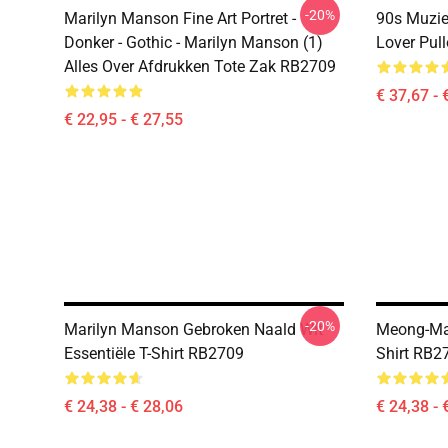
-20%
Marilyn Manson Fine Art Portret -
90s Muzie
Donker - Gothic - Marilyn Manson (1)
Lover Pul
Alles Over Afdrukken Tote Zak RB2709
€ 37,67 - 
€ 22,95 - € 27,55
-20%
Marilyn Manson Gebroken Naald Wit
Meong-Mar
Essentiële T-Shirt RB2709
Shirt RB2
€ 24,38 - € 28,06
€ 24,38 - 