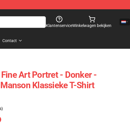
Klantenservice
Winkelwagen bekijken
Contact
ine Art Portret - Donker -
n Manson Klassieke T-Shirt
s)