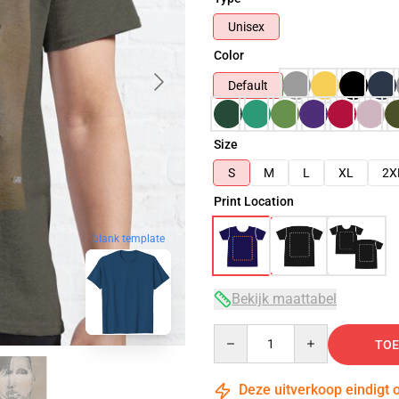
Unisex
Color
Default
Size
S
M
L
XL
2X
Print Location
blank template
Bekijk maattabel
Quantity
TOE
Deze uitverkoop eindigt 