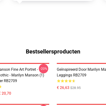
Bestsellersproducten
-20%
nson Fine Art Portret -
Geïnspireerd Door Marilyn M
othic - Marilyn Manson (1)
Leggings RB2709
er RB2709
€ 26,63
$28.95
€ 20,70