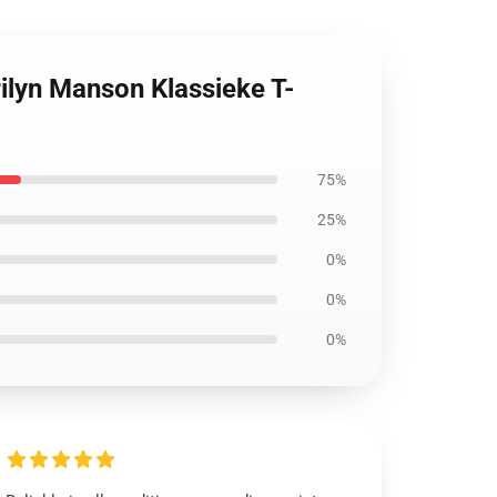
rilyn Manson Klassieke T-
75%
25%
0%
0%
0%