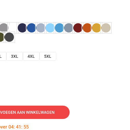
L
3XL
4XL
5XL
VOEGEN AAN WINKELWAGEN
over
04
:
41
:
54