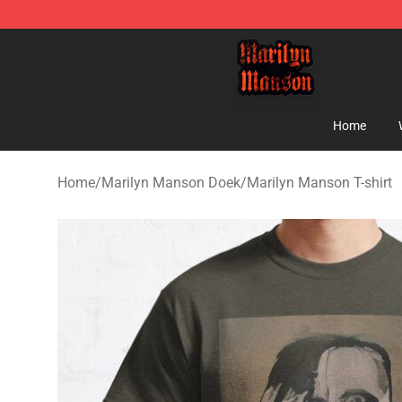
Marilyn Manson Shop - Official Marilyn Manson Merch
Home
Home
/
Marilyn Manson Doek
/
Marilyn Manson T-shirt