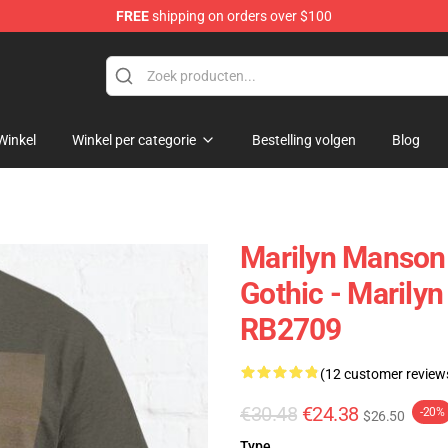
FREE
shipping on orders over $100
andise Store
Winkel
Winkel per categorie
Bestelling volgen
Blog
Marilyn Manson F
Gothic - Marily
RB2709
(12 customer review
€30.48
€24.38
-20%
$26.50
Type