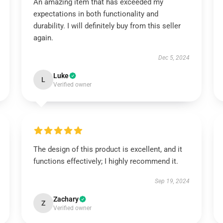
An amazing item that has exceeded my
expectations in both functionality and
durability. I will definitely buy from this seller
again.
Dec 5, 2024
Luke
L
Verified owner
The design of this product is excellent, and it
functions effectively; I highly recommend it.
Sep 19, 2024
Zachary
Z
Verified owner