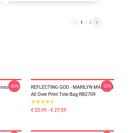
1
/
2
-20%
-20%
anson
REFLECTING GOD - MARILYN MANSON
All Over Print Tote Bag RB2709
€ 22,95 - € 27,55