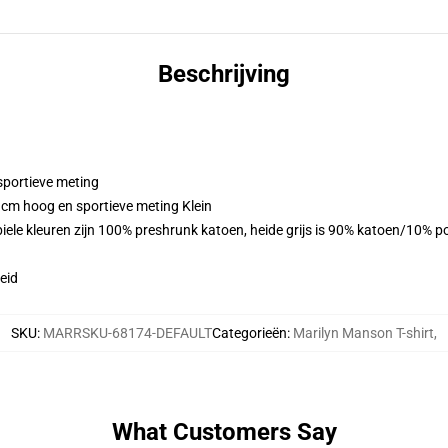
Beschrijving
sportieve meting
 cm hoog en sportieve meting Klein
ele kleuren zijn 100% preshrunk katoen, heide grijs is 90% katoen/10% p
eid
SKU
:
MARRSKU-68174-DEFAULT
Categorieën
:
Marilyn Manson T-shirt
,
What Customers Say