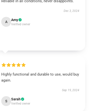
Reliable in all conditions, never disappoints.
Dec 3, 2024
Amy
A
Verified owner
Highly functional and durable to use, would buy
again.
Sep 19, 2024
Sarah
S
Verified owner