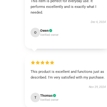
This item is perfect for everyday use. It
performs excellently and is exactly what I
needed.
Dec 6, 2024
Owen
O
Verified owner
This product is excellent and functions just as
described. I'm very satisfied with my purchase.
Nov 29, 2024
Thomas
T
Verified owner