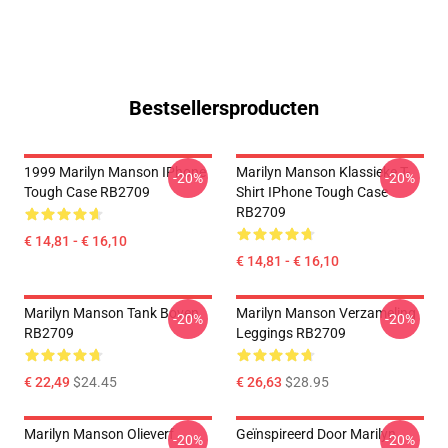
Bestsellersproducten
1999 Marilyn Manson IPhone
Marilyn Manson Klassieke T-
-20%
-20%
Tough Case RB2709
Shirt IPhone Tough Case
RB2709
€ 14,81 - € 16,10
€ 14,81 - € 16,10
Marilyn Manson Tank Boven
Marilyn Manson Verzameling
-20%
-20%
RB2709
Leggings RB2709
€ 22,49
$24.45
€ 26,63
$28.95
Marilyn Manson Olieverf
Geïnspireerd Door Marilyn
-20%
-20%