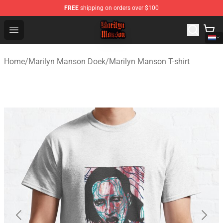
FREE
shipping on orders over $100
Marilyn Manson Shop - Official Marilyn Manson Merchan
Open menu
Home
/
Marilyn Manson Doek
/
Marilyn Manson T-shirt