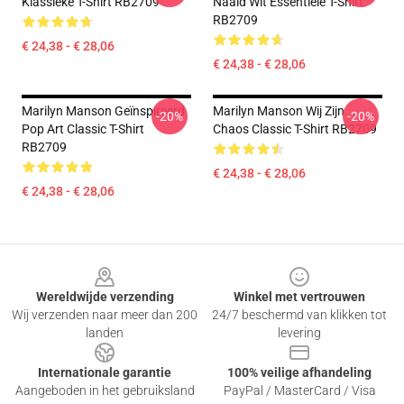
Klassieke T-Shirt RB2709
Naald Wit Essentiële T-Shirt
RB2709
€ 24,38 - € 28,06
€ 24,38 - € 28,06
Marilyn Manson Geïnspireerd
Marilyn Manson Wij Zijn
-20%
-20%
Pop Art Classic T-Shirt
Chaos Classic T-Shirt RB2709
RB2709
€ 24,38 - € 28,06
€ 24,38 - € 28,06
Footer
Wereldwijde verzending
Winkel met vertrouwen
Wij verzenden naar meer dan 200
24/7 beschermd van klikken tot
landen
levering
Internationale garantie
100% veilige afhandeling
Aangeboden in het gebruiksland
PayPal / MasterCard / Visa