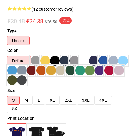
(12 customer reviews)
€30.48
€24.38
-20%
$26.50
Type
Unisex
Color
Default
Size
S
M
L
XL
2XL
3XL
4XL
5XL
Print Location