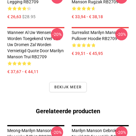
Legging RB2709
Manson Rugzak RB2709
€ 26,63
$28.95
€ 33,94 - € 38,18
Wanneer Al Uw Wensen
Surrealist Marilyn Manson
-20%
-20%
Worden Toegekend Veel Van
Pullover Hoodie RB2709
Uw Dromen Zal Worden
Vernietigd Quote Door Marilyn
€ 39,51 - € 45,95
Manson Trui RB2709
€ 37,67 - € 44,11
BEKIJK MEER
Gerelateerde producten
Meong-Marilyn Manson
Marilyn Manson Gebroken
-20%
-20%