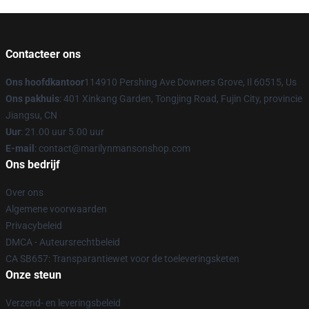
Contacteer ons
Ons hoofdkantoor
114910 Pershing Ave Downers Grove, Il 60515, Us
Ons pakhuis
: 401 Xinkang Garden, Tongjing Road, Fujin City, provincie
Jiangsu, CN
Uur
: 21.00 uur 5.00 uur
E-mail
: contact@marilynmansonshop.com
Ons bedrijf
Over ons
Algemene voorwaarden
Privacybeleid
DMCA - Auteursrechtbeleid
CA SB657: Transparantiewet voor de toeleveringsketen
Onze steun
Verzend- en leveringsbeleid