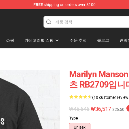
FREE
shipping on orders over $100
andise Store
쇼핑
카테고리별 쇼핑
주문 추적
블로그
연락
Marilyn Man
츠 RB2709입니
(10 customer review
₩45,646
₩36,517
$26.50
Type
Unisex