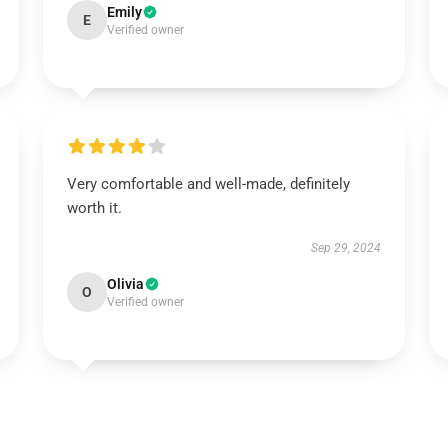
Emily
E
Verified owner
Very comfortable and well-made, definitely
worth it.
Sep 29, 2024
Olivia
O
Verified owner