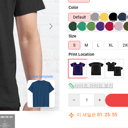
Color
Default
Size
S
M
L
XL
2X
Print Location
blank template
사이즈 가이드 보기
Quantity
이 세일은
01
:
25
:
54