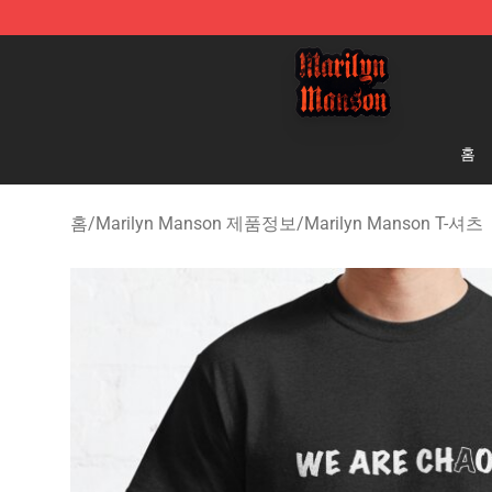
Marilyn Manson Shop - Official Marilyn Manson Merch
홈
홈
/
Marilyn Manson 제품정보
/
Marilyn Manson T-셔츠