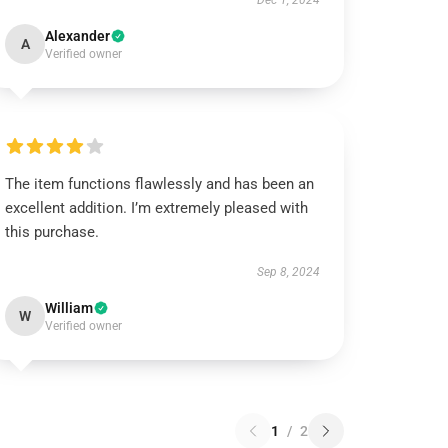
Dec 1, 2024
Alexander
A
Verified owner
The item functions flawlessly and has been an
excellent addition. I’m extremely pleased with
this purchase.
Sep 8, 2024
William
W
Verified owner
1
/
2