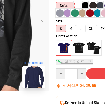
Default
Size
S
M
L
XL
2X
Print Location
사이즈 가이드 보기
blank template
Quantity
이 세일은
04
:
29
:
54
Deliver to United States