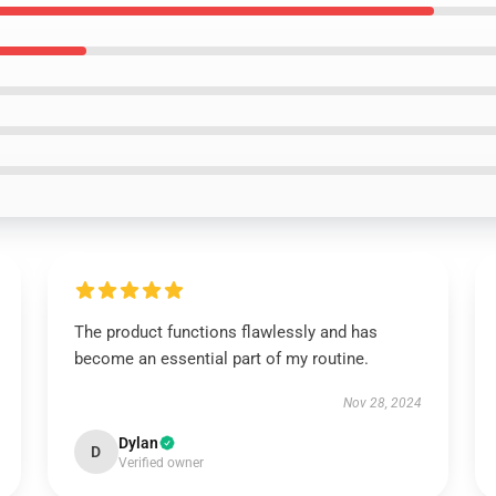
The product functions flawlessly and has
become an essential part of my routine.
Nov 28, 2024
Dylan
D
Verified owner