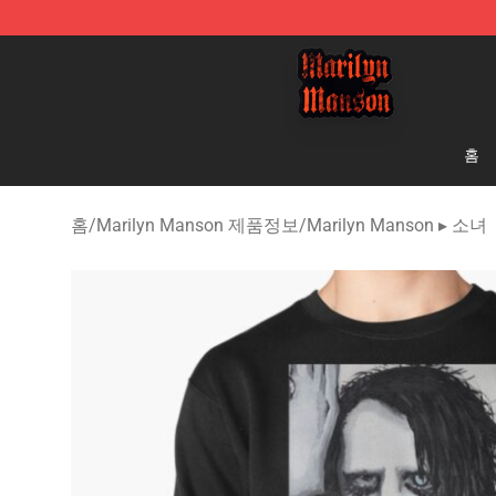
Marilyn Manson Shop - Official Marilyn Manson Merch
홈
홈
/
Marilyn Manson 제품정보
/
Marilyn Manson ▸ 소녀