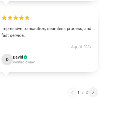
Impressive transaction, seamless process, and
fast service.
Aug 18, 2024
David
D
Verified owner
1
/
2