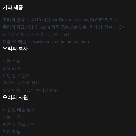
기타 제품
우리의 본사
: 114910 퍼싱 Ave Downers Grove, 일 60515, 우리
우리의 창고
: 401 Xinkang 정원, Tongjing 도로, 후지 시, 장쑤성, CN
시간 :
: 오전 9시 ~ 오후 5시 (월 ~ 금)
이름 *
이메일: sales@marilynmansonshop.com
우리의 회사
제품 정보
이용 약관
개인 정보 정책
DMCA - 저작권 정책
모델 번호: 공급망 투명성 행위
우리의 지원
배송 및 배송 정책
지불 기간
반품 및 환불 정책
기타 제품