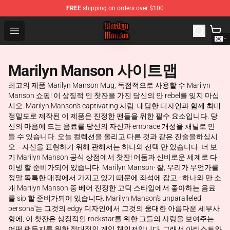
FREE
shipping on orders over $100
Marilyn Manson Shop - Official Marilyn Manson Merchan
Open menu
Marilyn Manson 사이트맵
최고의 제품 Marilyn Manson Mug, 독점적으로 사용할 수 Marilyn
Manson 쇼핑! 이 상징적 인 찻잔을 가진 당신의 안 rebel를 잊지 마십
시오. Marilyn Manson's captivating 사람. 대담한 디자인과 함께 최대
정밀도로 제작된 이 제품은 진정한 팬들을 위한 필수 요소입니다. 당
신의 마음에 드는 음료를 당신의 자신과 embrace 개성을 채널로 만
들 수 있습니다. 오늘 컬렉션을 올리고 다른 것과 같은 진술을하십시
오. - 자신을 표현하기 위해 관해서는 하나의 선택 만 있습니다. 더 보
기 Marilyn Manson 공식 상점에서 찻잔! 어둠과 신비로운 세계로 다
이빙 할 준비가되어 있습니다. Marilyn Manson· 잘, 우리가 무언가를
정말 독특한 매장에서 가지고 있기 때문에 좌석에 잡고 - 하나와 만 소
개 Marilyn Manson 뚱 베어 진정한 고딕 스타일에서 좋아하는 음료
를 sip 할 준비가되어 있습니다. Marilyn Manson's unparalleled
persona'는 그것의 edgy 디자인에서 그것의 웅대한 아름다운 세부사
항에, 이 찻잔은 상징적인 rockstar를 위한 그들의 사랑을 보여주는
어떤 팬든지를 위한 절대적인 게임 체인저입니다. 그래서 아티스트와