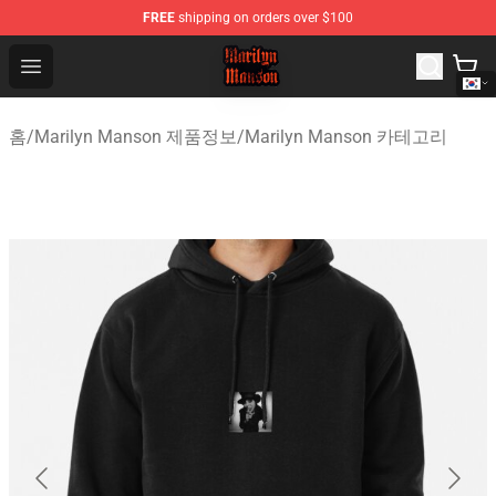
FREE
shipping on orders over $100
Marilyn Manson Shop - Official Marilyn Manson Merchan
Open menu
홈
/
Marilyn Manson 제품정보
/
Marilyn Manson 카테고리