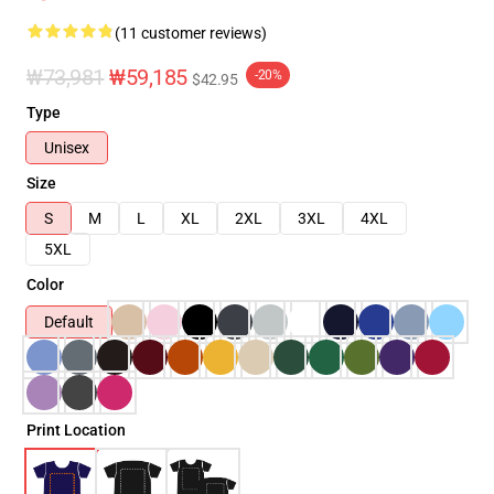
(11 customer reviews)
₩73,981
₩59,185
-20%
$42.95
Type
Unisex
Size
S
M
L
XL
2XL
3XL
4XL
5XL
Color
Default
Print Location