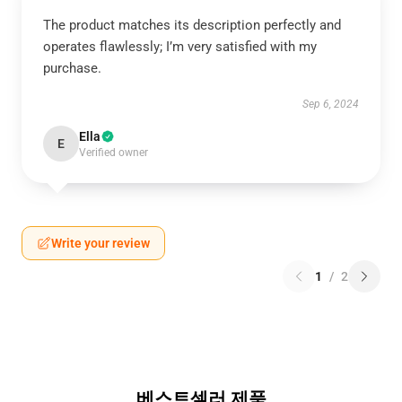
The product matches its description perfectly and
operates flawlessly; I’m very satisfied with my
purchase.
Sep 6, 2024
Ella
E
Verified owner
Write your review
1
/
2
베스트셀러 제품