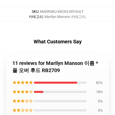
SKU
:
MARRSKU-88265-DEFAULT
카테고리
:
Marilyn Manson 카테고리
,
What Customers Say
11 reviews for Marilyn Manson 이름 *
풀 오버 후드 RB2709
★★★★★
82%
★★★★☆
18%
★★★☆☆
0%
★★☆☆☆
0%