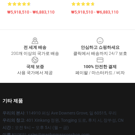
₩5,918,510 - ₩6,883,110
₩5,918,510 - ₩6,883,110
Footer
전 세계 배송
안심하고 쇼핑하세요
200개 이상의 국가로 배송
클릭에서 배송까지 24/7 보호
국제 보증
100% 안전한 결제
사용 국가에서 제공
페이팔 / 마스터카드 / 비자
기타 제품
우리의 본사
: 114910 퍼싱 Ave Downers Grove, 일 60515, 우리
우리의 창고
: 401 Xinkang 정원, Tongjing 도로, 후지 시, 장쑤성, CN
시간 :
: 오전 9시 ~ 오후 5시 (월 ~ 금)
이름 *
이메일: sales@marilynmansonshop.com