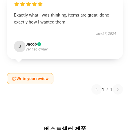
Exactly what I was thinking, items are great, done
exactly how I wanted them
Jun 27, 2024
Jacob
J
Verified owner
Write your review
1
/
1
베스트셀러 제품