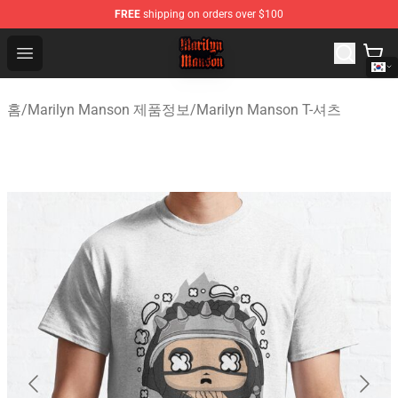
FREE
shipping on orders over $100
Marilyn Manson Shop - Official Marilyn Manson Merchan
Open menu
홈
/
Marilyn Manson 제품정보
/
Marilyn Manson T-셔츠