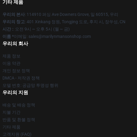
기타 제품
우리의 본사
: 114910 퍼싱 Ave Downers Grove, 일 60515, 우리
우리의 창고
: 401 Xinkang 정원, Tongjing 도로, 후지 시, 장쑤성, CN
시간 :
: 오전 9시 ~ 오후 5시 (월 ~ 금)
이름 *
이메일: sales@marilynmansonshop.com
우리의 회사
제품 정보
이용 약관
개인 정보 정책
DMCA - 저작권 정책
모델 번호: 공급망 투명성 행위
우리의 지원
배송 및 배송 정책
지불 기간
반품 및 환불 정책
기타 제품
고객지원 (FAQ)