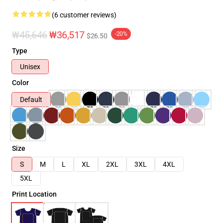
(6 customer reviews)
₩45,646
₩36,517
-20%
$26.50
Type
Unisex
Color
Default
Size
S
M
L
XL
2XL
3XL
4XL
5XL
Print Location