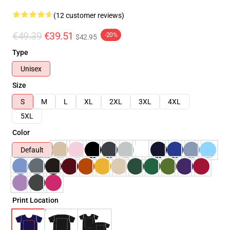
(12 customer reviews)
€49.39
€39.51
-20%
$42.95
Type
Unisex
Size
S
M
L
XL
2XL
3XL
4XL
5XL
Color
Default
Print Location