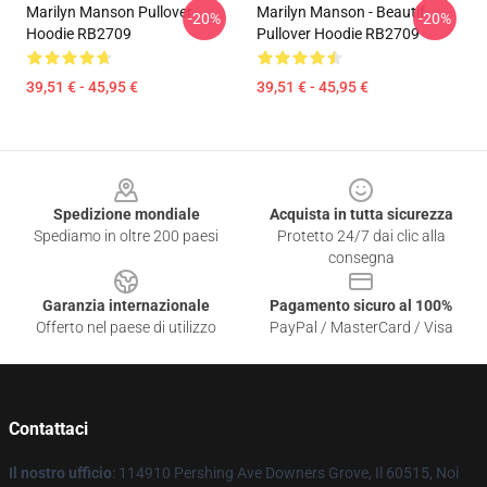
Marilyn Manson Pullover
Marilyn Manson - Beautif
-20%
-20%
Hoodie RB2709
Pullover Hoodie RB2709
39,51 € - 45,95 €
39,51 € - 45,95 €
Footer
Spedizione mondiale
Acquista in tutta sicurezza
Spediamo in oltre 200 paesi
Protetto 24/7 dai clic alla
consegna
Garanzia internazionale
Pagamento sicuro al 100%
Offerto nel paese di utilizzo
PayPal / MasterCard / Visa
Contattaci
Il nostro ufficio
: 114910 Pershing Ave Downers Grove, Il 60515, Noi