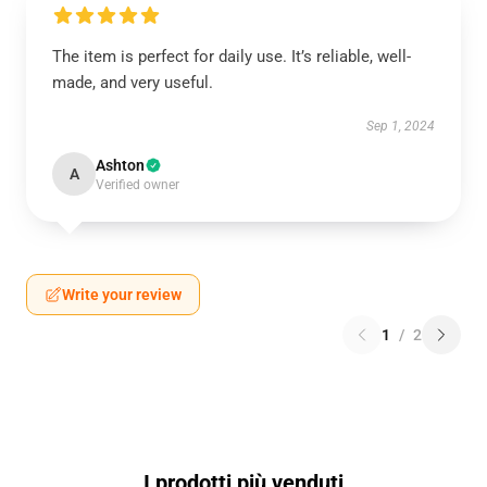
The item is perfect for daily use. It’s reliable, well-
made, and very useful.
Sep 1, 2024
Ashton
A
Verified owner
Write your review
1
/
2
I prodotti più venduti