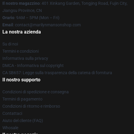
Il nostro magazzino
: 401 Xinkang Garden, Tongjing Road, Fujin City,
Jiangsu Province, CN
Orario
: 9AM – 5PM (Mon – Fri)
Email
: contact@marilynmansonshop.com
La nostra azienda
Su di noi
Termini e condizioni
Informativa sulla privacy
DMCA - Informativa sul copyright
CA SB657: Legge sulla trasparenza della catena di fornitura
Il nostro supporto
Condizioni di spedizione e consegna
Termini di pagamento
Condizioni di ritorno e rimborso
Contattaci
Aiuto del cliente (FAQ)
Whosale