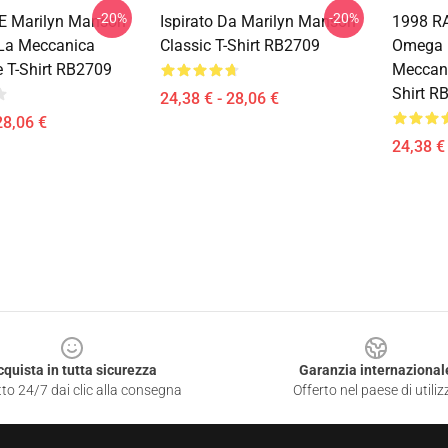
-20%
-20%
E Marilyn Manson
Ispirato Da Marilyn Manson
1998 RA
La Meccanica
Classic T-Shirt RB2709
Omega E
e T-Shirt RB2709
Meccani
Shirt R
24,38 € - 28,06 €
28,06 €
24,38 € 
cquista in tutta sicurezza
Garanzia internazional
to 24/7 dai clic alla consegna
Offerto nel paese di utiliz