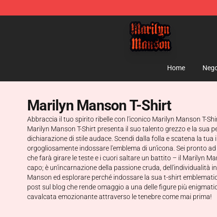
Marilyn Manson Shop - Official Marilyn Manson Merch
Home
Nego
Marilyn Manson T-Shirt
Abbraccia il tuo spirito ribelle con l'iconico Marilyn Manson T-S
Marilyn Manson T-Shirt presenta il suo talento grezzo e la sua p
dichiarazione di stile audace. Scendi dalla folla e scatena la tua 
orgogliosamente indossare l'emblema di un'icona. Sei pronto ad a
che farà girare le teste e i cuori saltare un battito – il Marily
capo; è un'incarnazione della passione cruda, dell'individualità 
Manson ed esplorare perché indossare la sua t-shirt emblematica
post sul blog che rende omaggio a una delle figure più enigmatich
cavalcata emozionante attraverso le tenebre come mai prima!