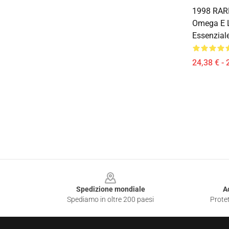
1998 RAR
Omega E 
Essenzial
24,38 € - 
Footer
Spedizione mondiale
A
Spediamo in oltre 200 paesi
Protet