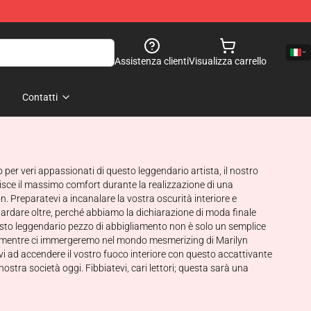
Assistenza clienti
Visualizza carrello
Contatti
per veri appassionati di questo leggendario artista, il nostro
tisce il massimo comfort durante la realizzazione di una
on. Preparatevi a incanalare la vostra oscurità interiore e
uardare oltre, perché abbiamo la dichiarazione di moda finale
 questo leggendario pezzo di abbigliamento non è solo un semplice
a noi mentre ci immergeremo nel mondo mesmerizing di Marilyn
i ad accendere il vostro fuoco interiore con questo accattivante
stra società oggi. Fibbiatevi, cari lettori; questa sarà una