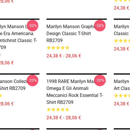
28,06 €
24,38 € 
-20%
-20%
ilyn Manson La
Marilyn Manson Graphic
Marilyn
te Era Americana
Design Classic T-Shirt
Classic
ntichrist Classic T-
RB2709
709
24,38 € 
24,38 € - 28,06 €
28,06 €
-20%
-20%
anson Collezione
1998 RARE Marilyn Manson -
Marilyn
-Shirt RB2709
Omega E Gli Animali
Art Cla
Meccanici Rock Essential T-
Shirt RB2709
28,06 €
24,38 € 
24,38 € - 28,06 €