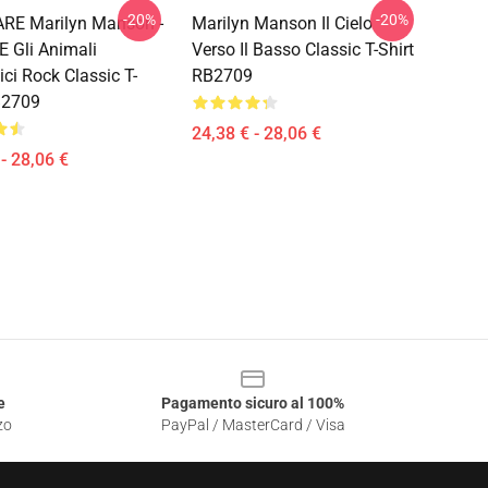
-20%
-20%
RE Marilyn Manson -
Marilyn Manson Il Cielo
 Gli Animali
Verso Il Basso Classic T-Shirt
ci Rock Classic T-
RB2709
B2709
24,38 € - 28,06 €
- 28,06 €
e
Pagamento sicuro al 100%
zo
PayPal / MasterCard / Visa