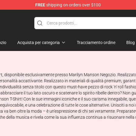
FREE
shipping on orders over $100
andise Store
zio
Acquista per categoria
Tracciamento ordine
Blog
hirt, disponibile esclusivamente presso Marilyn Manson Negozio. Realizzato 
ersonalità accattivante. Realizzato in materiali di qualità premium, garan
individualità senza titolo con questo must-have pezzo di rock 'n' roll fashi
bbracciare il tuo lato oscuro e scatenare lo spirito ribelle dentro? Non g
n Manson T-Shirt! Con le sue immagini iconiche e il suo carisma innegabile,
inequivocabile, e una celebrazione di tutte le cose alternative. Unisciti 
 va ben oltre la moda – è un'espressione di chi sei veramente. Preparatev
e della musica e rivela come la sua influenza continua a risuonare nella no