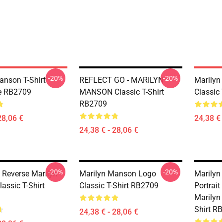
-20%
-20%
anson T-Shirt
REFLECT GO - MARILYN
Marily
e RB2709
MANSON Classic T-Shirt
Classic
RB2709
28,06 €
24,38 € 
24,38 € - 28,06 €
-20%
-20%
n Reverse Marilyn
Marilyn Manson Logo
Marilyn
assic T-Shirt
Classic T-Shirt RB2709
Portrait
Marilyn
Shirt R
24,38 € - 28,06 €