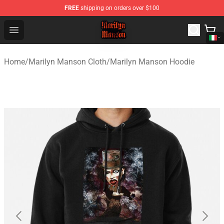
FREE
shipping on orders over $100
Marilyn Manson Shop - Official Marilyn Manson Merchan
Open menu
Home
/
Marilyn Manson Cloth
/
Marilyn Manson Hoodie