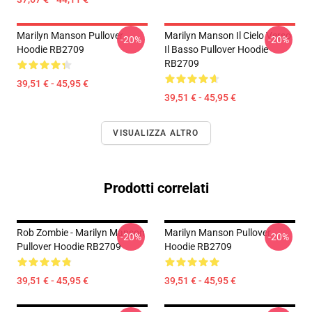
Marilyn Manson Pullover
Marilyn Manson Il Cielo Verso
-20%
-20%
Hoodie RB2709
Il Basso Pullover Hoodie
RB2709
39,51 € - 45,95 €
39,51 € - 45,95 €
VISUALIZZA ALTRO
Prodotti correlati
Rob Zombie - Marilyn Manson
Marilyn Manson Pullover
-20%
-20%
Pullover Hoodie RB2709
Hoodie RB2709
39,51 € - 45,95 €
39,51 € - 45,95 €