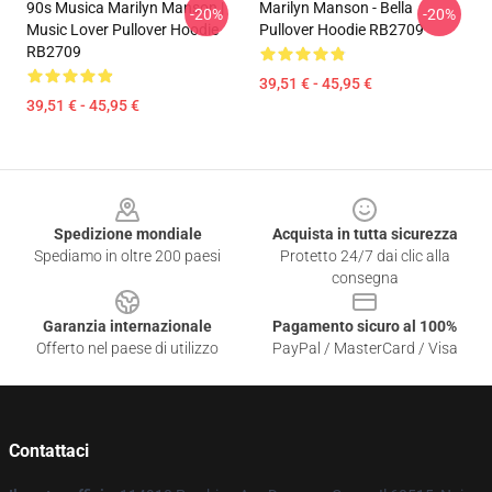
90s Musica Marilyn Manson |
Marilyn Manson - Bella
-20%
-20%
Music Lover Pullover Hoodie
Pullover Hoodie RB2709
RB2709
39,51 € - 45,95 €
39,51 € - 45,95 €
Footer
Spedizione mondiale
Acquista in tutta sicurezza
Spediamo in oltre 200 paesi
Protetto 24/7 dai clic alla
consegna
Garanzia internazionale
Pagamento sicuro al 100%
Offerto nel paese di utilizzo
PayPal / MasterCard / Visa
Contattaci