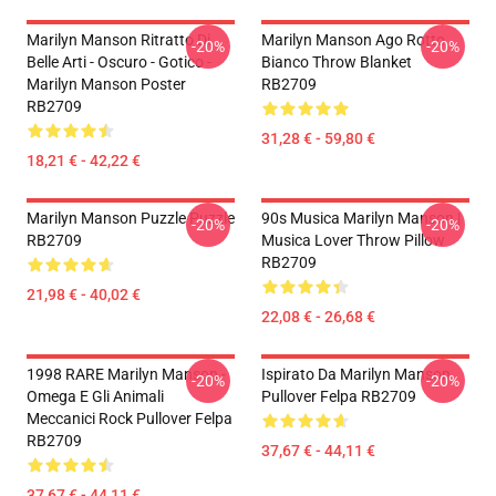
Marilyn Manson Ritratto Di
Marilyn Manson Ago Rotto
-20%
-20%
Belle Arti - Oscuro - Gotico -
Bianco Throw Blanket
Marilyn Manson Poster
RB2709
RB2709
31,28 € - 59,80 €
18,21 € - 42,22 €
Marilyn Manson Puzzle Puzzle
90s Musica Marilyn Manson |
-20%
-20%
RB2709
Musica Lover Throw Pillow
RB2709
21,98 € - 40,02 €
22,08 € - 26,68 €
1998 RARE Marilyn Manson -
Ispirato Da Marilyn Manson
-20%
-20%
Omega E Gli Animali
Pullover Felpa RB2709
Meccanici Rock Pullover Felpa
RB2709
37,67 € - 44,11 €
37,67 € - 44,11 €