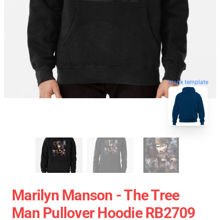
blank template
Marilyn Manson - The Tree
Man Pullover Hoodie RB2709