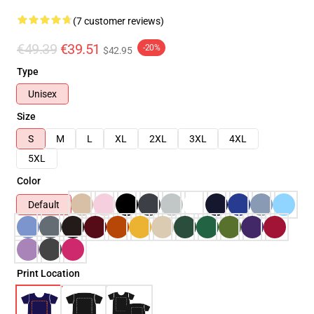
(7 customer reviews)
€49.39
€39.51
-20%
$42.95
Type
Unisex
Size
S
M
L
XL
2XL
3XL
4XL
5XL
Color
Default
Print Location