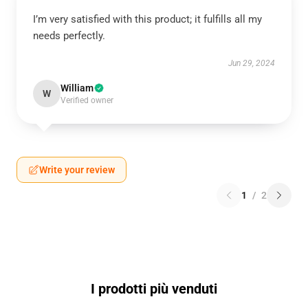
I’m very satisfied with this product; it fulfills all my
needs perfectly.
Jun 29, 2024
William
W
Verified owner
Write your review
1
/
2
I prodotti più venduti