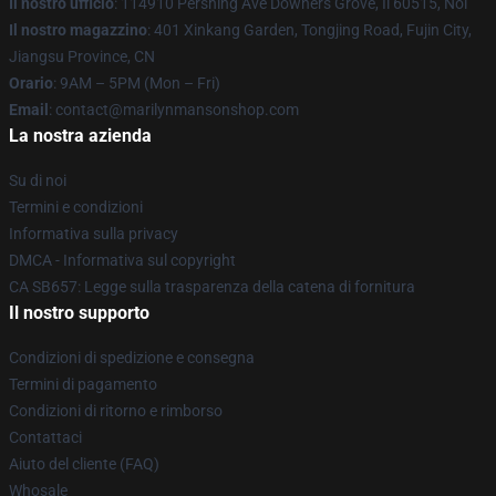
Il nostro ufficio
: 114910 Pershing Ave Downers Grove, Il 60515, Noi
Il nostro magazzino
: 401 Xinkang Garden, Tongjing Road, Fujin City,
Jiangsu Province, CN
Orario
: 9AM – 5PM (Mon – Fri)
Email
: contact@marilynmansonshop.com
La nostra azienda
Su di noi
Termini e condizioni
Informativa sulla privacy
DMCA - Informativa sul copyright
CA SB657: Legge sulla trasparenza della catena di fornitura
Il nostro supporto
Condizioni di spedizione e consegna
Termini di pagamento
Condizioni di ritorno e rimborso
Contattaci
Aiuto del cliente (FAQ)
Whosale