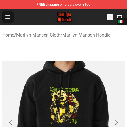
FREE
shipping on orders over $100
Marilyn Manson Shop - Official Marilyn Manson Merchan
Open menu
Home
/
Marilyn Manson Cloth
/
Marilyn Manson Hoodie