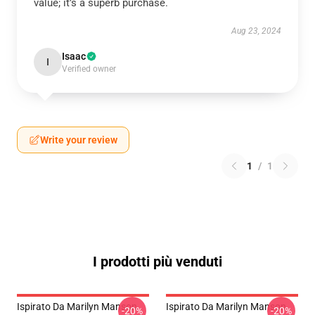
value; it’s a superb purchase.
Aug 23, 2024
Isaac
I
Verified owner
Write your review
1
/
1
I prodotti più venduti
Ispirato Da Marilyn Manson
Ispirato Da Marilyn Manson
-20%
-20%