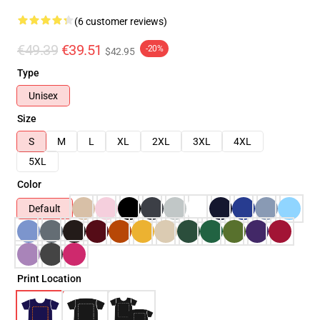
(6 customer reviews)
€49.39
€39.51
-20%
$42.95
Type
Unisex
Size
S
M
L
XL
2XL
3XL
4XL
5XL
Color
Default
Print Location