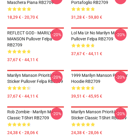
Maschera Piana RB2709
Portafoglio RB2709
18,29 € - 20,70 €
31,28 € - 59,80 €
REFLECT GOD - MARILYN
Lol Ma Ur No Marilyn Manson
-20%
-20%
MANSON Pullover Felpa
Pullover Felpa RB2709
RB2709
37,67 € - 44,11 €
37,67 € - 44,11 €
Marilyn Manson Priorità Mail
1999 Marilyn Manson Pullover
-20%
-20%
Sticker Pullover Felpa RB2709
Hoodie RB2709
37,67 € - 44,11 €
39,51 € - 45,95 €
Rob Zombie - Marilyn Manson
Marilyn Manson Priorità Mail
-20%
-20%
Classic T-Shirt RB2709
Sticker Classic T-Shirt RB2709
24,38 € - 28,06 €
24,38 € - 28,06 €