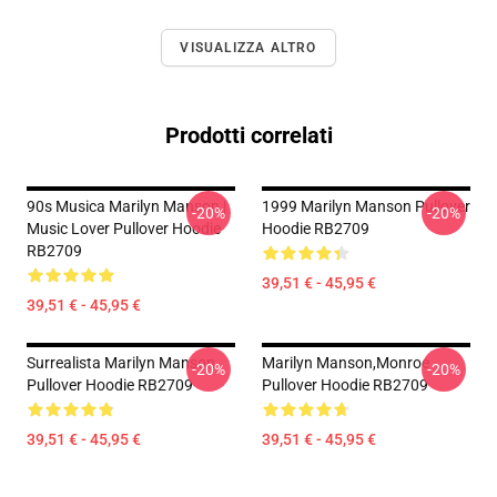
VISUALIZZA ALTRO
Prodotti correlati
90s Musica Marilyn Manson |
1999 Marilyn Manson Pullover
-20%
-20%
Music Lover Pullover Hoodie
Hoodie RB2709
RB2709
39,51 € - 45,95 €
39,51 € - 45,95 €
Surrealista Marilyn Manson
Marilyn Manson,Monroe
-20%
-20%
Pullover Hoodie RB2709
Pullover Hoodie RB2709
39,51 € - 45,95 €
39,51 € - 45,95 €