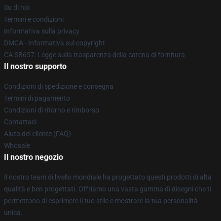
Su di noi
Termini e condizioni
Informativa sulla privacy
DMCA - Informativa sul copyright
CA SB657: Legge sulla trasparenza della catena di fornitura
Il nostro supporto
Condizioni di spedizione e consegna
Termini di pagamento
Condizioni di ritorno e rimborso
Contattaci
Aiuto del cliente (FAQ)
Whosale
Il nostro negozio
Il nostro team di livello mondiale ha progettato questi prodotti di alta
qualità e ben progettati. Offriamo una vasta gamma di disegni che ti
permettono di esprimere il tuo stile e mostrare la tua personalità
unica.