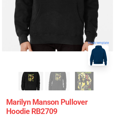
blank template
Marilyn Manson Pullover
Hoodie RB2709