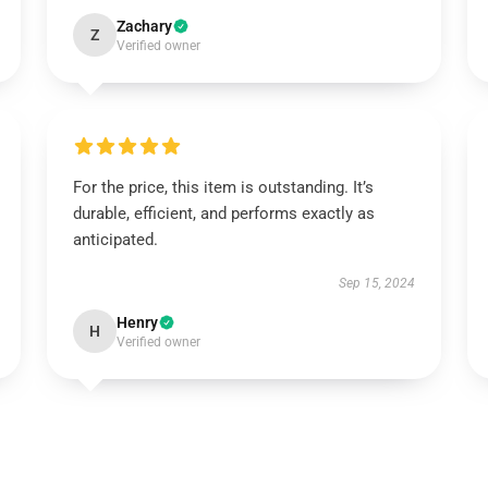
Zachary
Z
Verified owner
For the price, this item is outstanding. It’s
durable, efficient, and performs exactly as
anticipated.
Sep 15, 2024
Henry
H
Verified owner