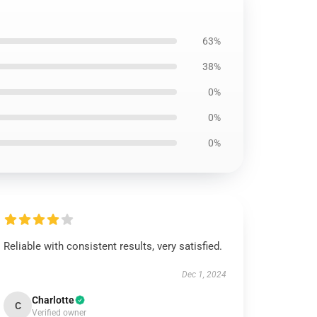
63%
38%
0%
0%
0%
Reliable with consistent results, very satisfied.
Dec 1, 2024
Charlotte
C
Verified owner