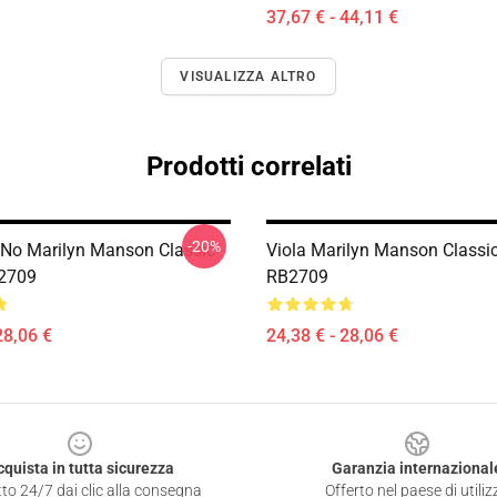
37,67 € - 44,11 €
VISUALIZZA ALTRO
Prodotti correlati
-20%
 No Marilyn Manson Classic
Viola Marilyn Manson Classic
B2709
RB2709
28,06 €
24,38 € - 28,06 €
cquista in tutta sicurezza
Garanzia internazional
to 24/7 dai clic alla consegna
Offerto nel paese di utiliz