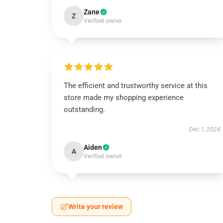
Zane
Z
Verified owner
The efficient and trustworthy service at this
store made my shopping experience
outstanding.
Dec 1, 2024
Aiden
A
Verified owner
Write your review