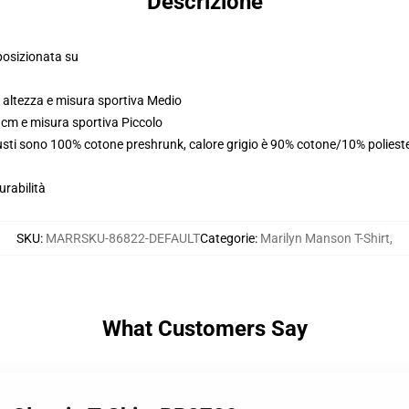
Descrizione
posizionata su
 altezza e misura sportiva Medio
 cm e misura sportiva Piccolo
busti sono 100% cotone preshrunk, calore grigio è 90% cotone/10% poliest
urabilità
SKU
:
MARRSKU-86822-DEFAULT
Categorie
:
Marilyn Manson T-Shirt
,
What Customers Say