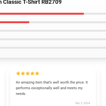
n Classic T-Shirt RB2709
An amazing item that’s well worth the price. It
performs exceptionally well and meets my
needs.
Dec 3, 2024