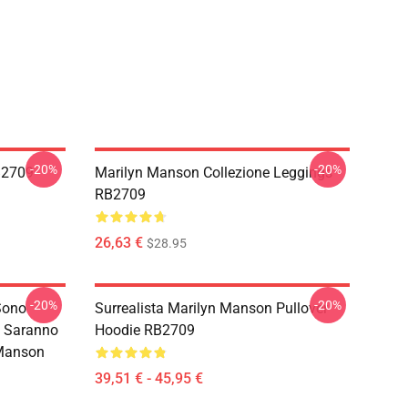
-20%
-20%
B2709
Marilyn Manson Collezione Leggings
RB2709
26,63 €
$28.95
-20%
-20%
 Sono
Surrealista Marilyn Manson Pullover
i Saranno
Hoodie RB2709
 Manson
39,51 € - 45,95 €