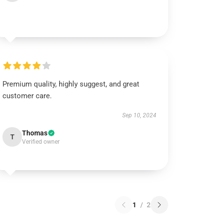
Premium quality, highly suggest, and great
customer care.
Sep 10, 2024
Thomas
T
Verified owner
1
/
2