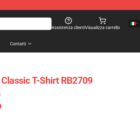
Assistenza clienti
Visualizza carrello
Contatti
Classic T-Shirt RB2709
)