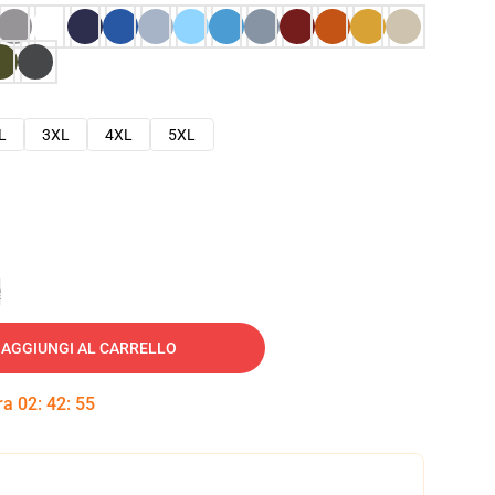
L
3XL
4XL
5XL
e
AGGIUNGI AL CARRELLO
tra
02
:
42
:
54