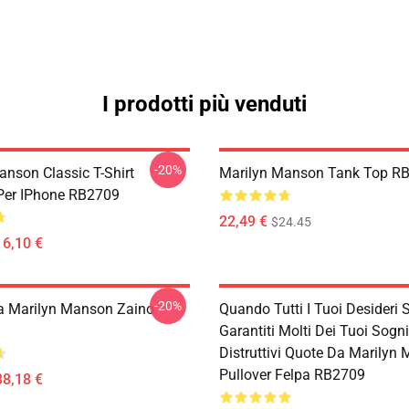
I prodotti più venduti
-20%
anson Classic T-Shirt
Marilyn Manson Tank Top R
Per IPhone RB2709
22,49 €
$24.45
16,10 €
-20%
Da Marilyn Manson Zaino
Quando Tutti I Tuoi Desideri
Garantiti Molti Dei Tuoi Sogn
Distruttivi Quote Da Marilyn
Pullover Felpa RB2709
38,18 €