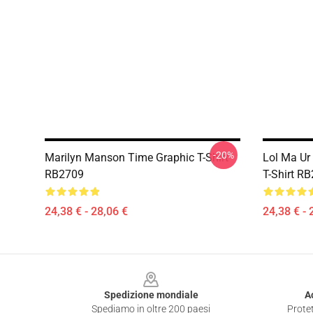
-20%
Marilyn Manson Time Graphic T-Shirt
Lol Ma Ur
RB2709
T-Shirt R
24,38 € - 28,06 €
24,38 € - 
Footer
Spedizione mondiale
A
Spediamo in oltre 200 paesi
Protet