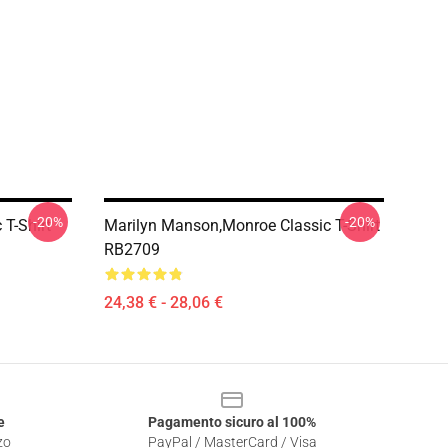
-20%
-20%
 T-Shirt
Marilyn Manson,Monroe Classic T-Shirt
RB2709
24,38 € - 28,06 €
e
Pagamento sicuro al 100%
zo
PayPal / MasterCard / Visa