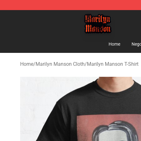
Marilyn Manson Shop - Official Marilyn Manson Merch
Home
Nego
Home
/
Marilyn Manson Cloth
/
Marilyn Manson T-Shirt