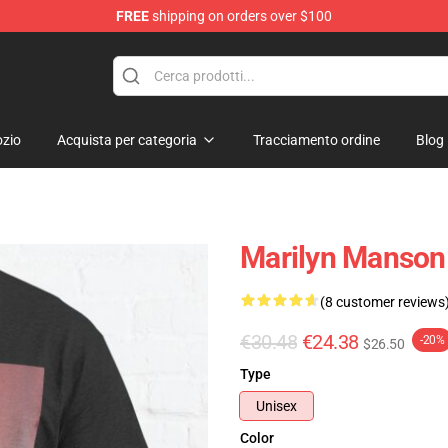
FREE
shipping on orders over $100
andise Store
zio
Acquista per categoria
Tracciamento ordine
Blog
Marilyn Manson 
(8 customer reviews
€30.48
€24.38
-20%
$26.50
Type
Unisex
Color