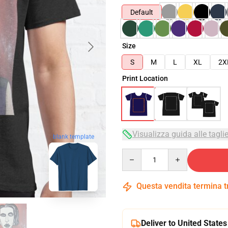
Default
Size
S
M
L
XL
2X
Print Location
Visualizza guida alle tagli
blank template
Quantity
Questa vendita termina 
Deliver to United States