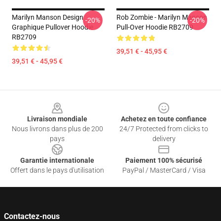
Marilyn Manson Design
Rob Zombie - Marilyn Manson
-20%
-20%
Graphique Pullover Hoodie
Pull-Over Hoodie RB2709
RB2709
39,51 € - 45,95 €
39,51 € - 45,95 €
Footer
Livraison mondiale
Achetez en toute confiance
Nous livrons dans plus de 200
24/7 Protected from clicks to
pays
delivery
Garantie internationale
Paiement 100% sécurisé
Offert dans le pays d'utilisation
PayPal / MasterCard / Visa
Contactez-nous