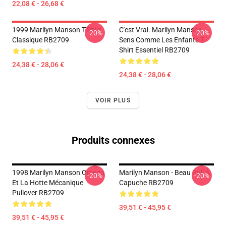
22,08 € - 26,68 €
1999 Marilyn Manson T-Shirt
C'est Vrai. Marilyn Manson
-20%
-20%
Classique RB2709
Sens Comme Les Enfants T-
Shirt Essentiel RB2709
24,38 € - 28,06 €
24,38 € - 28,06 €
VOIR PLUS
Produits connexes
1998 Marilyn Manson Omega
Marilyn Manson - Beau Pull À
-20%
-20%
Et La Hotte Mécanique
Capuche RB2709
Pullover RB2709
39,51 € - 45,95 €
39,51 € - 45,95 €