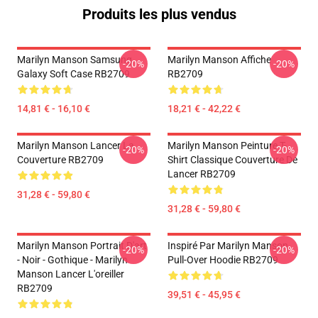
Produits les plus vendus
Marilyn Manson Samsung
Marilyn Manson Affiche
-20%
-20%
Galaxy Soft Case RB2709
RB2709
14,81 € - 16,10 €
18,21 € - 42,22 €
Marilyn Manson Lancer La
Marilyn Manson Peinture T-
-20%
-20%
Couverture RB2709
Shirt Classique Couverture De
Lancer RB2709
31,28 € - 59,80 €
31,28 € - 59,80 €
Marilyn Manson Portrait D'art
Inspiré Par Marilyn Manson
-20%
-20%
- Noir - Gothique - Marilyn
Pull-Over Hoodie RB2709
Manson Lancer L'oreiller
RB2709
39,51 € - 45,95 €