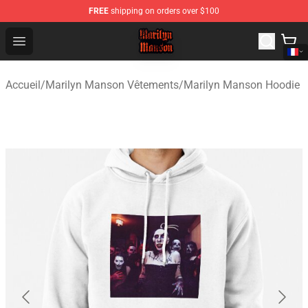
FREE
shipping on orders over $100
Marilyn Manson Shop - Official Marilyn Manson Merchan
Open menu
Accueil
/
Marilyn Manson Vêtements
/
Marilyn Manson Hoodie