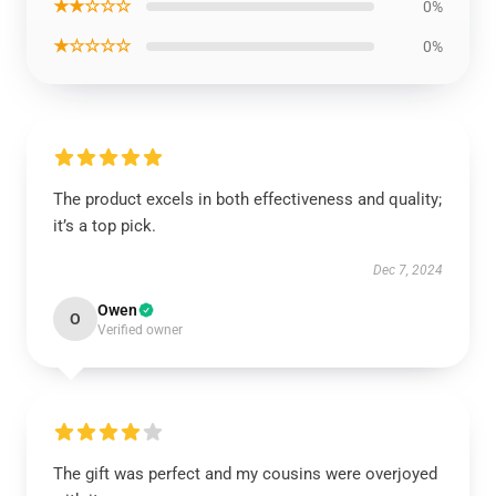
★★☆☆☆
0%
★☆☆☆☆
0%
The product excels in both effectiveness and quality;
it’s a top pick.
Dec 7, 2024
Owen
O
Verified owner
The gift was perfect and my cousins were overjoyed