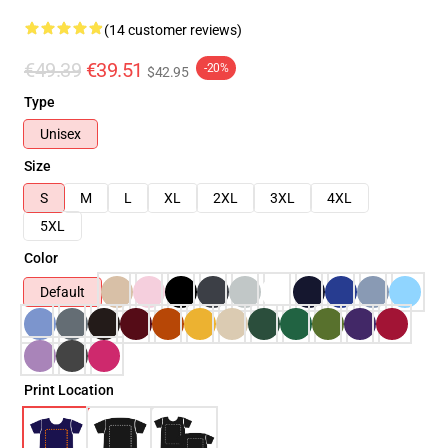
(14 customer reviews)
€49.39
€39.51
-20%
$42.95
Type
Unisex
Size
S
M
L
XL
2XL
3XL
4XL
5XL
Color
Default
Print Location