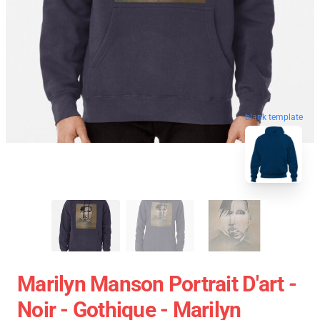
blank template
Marilyn Manson Portrait D'art -
Noir - Gothique - Marilyn