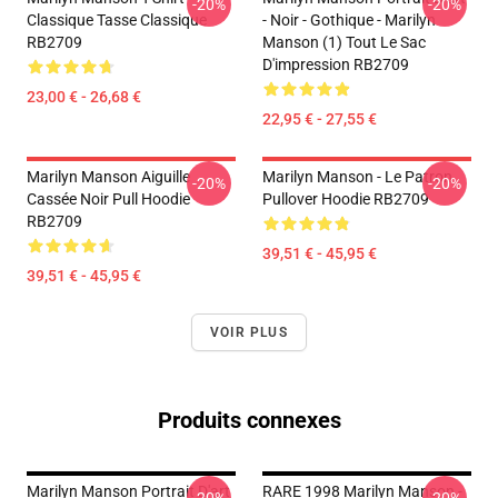
-20%
-20%
Classique Tasse Classique
- Noir - Gothique - Marilyn
RB2709
Manson (1) Tout Le Sac
D'impression RB2709
23,00 € - 26,68 €
22,95 € - 27,55 €
Marilyn Manson Aiguille
Marilyn Manson - Le Patron
-20%
-20%
Cassée Noir Pull Hoodie
Pullover Hoodie RB2709
RB2709
39,51 € - 45,95 €
39,51 € - 45,95 €
VOIR PLUS
Produits connexes
Marilyn Manson Portrait D'art
RARE 1998 Marilyn Manson -