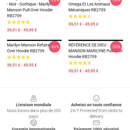
-20%
-20%
- Noir - Gothique - Marilyn
Omega Et Les Animaux
Manson Pull-Over Hoodie
Mécaniques RB2709
RB2709
39,51 € - 45,95 €
39,51 € - 45,95 €
Marilyn Manson Refaire Pull-
RÉFÉRENCE DE DIEU -
-20%
-20%
Over Hoodie RB2709
MANSON MARILYNE Pull-Over
Hoodie RB2709
39,51 € - 45,95 €
39,51 € - 45,95 €
Footer
Livraison mondiale
Achetez en toute confiance
Nous livrons dans plus de 200
24/7 Protected from clicks to
pays
delivery
Garantie internationale
Paiement 100% sécurisé