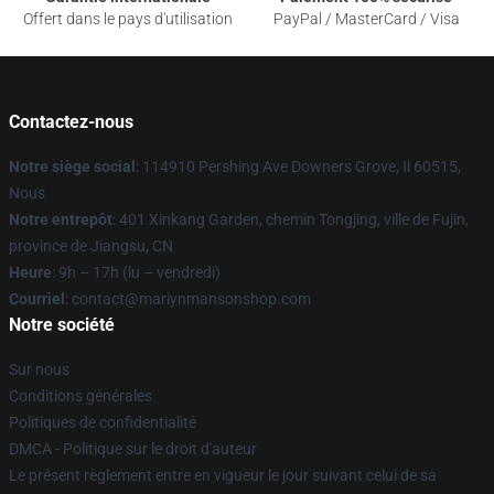
Offert dans le pays d'utilisation
PayPal / MasterCard / Visa
Contactez-nous
Notre siège social
: 114910 Pershing Ave Downers Grove, Il 60515,
Nous
Notre entrepôt
: 401 Xinkang Garden, chemin Tongjing, ville de Fujin,
province de Jiangsu, CN
Heure
: 9h – 17h (lu – vendredi)
Courriel
: contact@mariynmansonshop.com
Notre société
Sur nous
Conditions générales
Politiques de confidentialité
DMCA - Politique sur le droit d'auteur
Le présent règlement entre en vigueur le jour suivant celui de sa