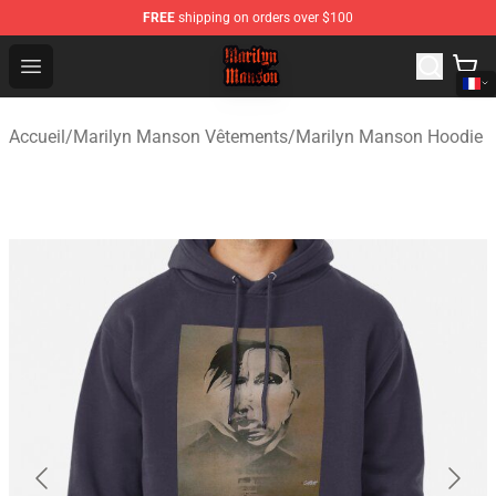
FREE
shipping on orders over $100
Marilyn Manson Shop - Official Marilyn Manson Merchan
Open menu
Accueil
/
Marilyn Manson Vêtements
/
Marilyn Manson Hoodie