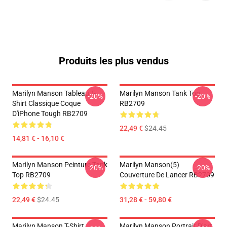
Produits les plus vendus
Marilyn Manson Tableau T-
Marilyn Manson Tank Top
-20%
-20%
Shirt Classique Coque
RB2709
D'iPhone Tough RB2709
22,49 €
$24.45
14,81 € - 16,10 €
Marilyn Manson Peinture Tank
Marilyn Manson(5)
-20%
-20%
Top RB2709
Couverture De Lancer RB2709
22,49 €
$24.45
31,28 € - 59,80 €
Marilyn Manson T-Shirt
Marilyn Manson Portrait D'art