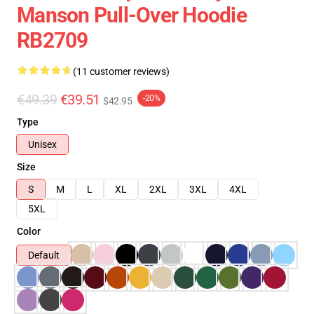
Manson Pull-Over Hoodie
RB2709
(11 customer reviews)
€49.39
€39.51
-20%
$42.95
Type
Unisex
Size
S
M
L
XL
2XL
3XL
4XL
5XL
Color
Default