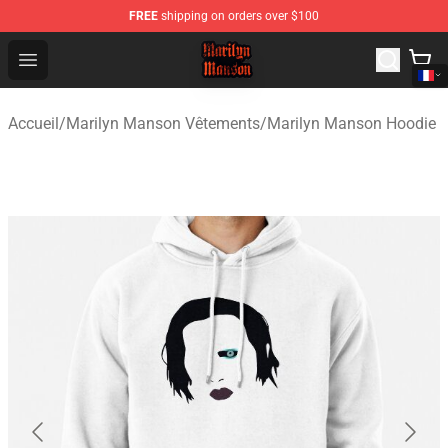
FREE
shipping on orders over $100
Marilyn Manson Shop - Official Marilyn Manson Merchan
Open menu
Accueil
/
Marilyn Manson Vêtements
/
Marilyn Manson Hoodie