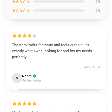
★★☆☆☆
0%
★☆☆☆☆
0%
The item looks fantastic and feels durable. It’s
exactly what I was looking for and fits my needs
perfectly.
Dec 7, 2024
Naomi
N
Verified owner