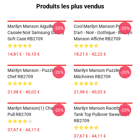
Produits les plus vendus
Marilyn Manson Aiguille
Cool Marilyn Manson Portrait
-20%
-20%
Cassée Noir Samsung Galaxy
D'art - Noir - Gothique - Marilyn
Soft Case RB2709
Manson Affiche RB2709
14,81 € - 16,10 €
18,21 € - 42,22 €
Marilyn Manson - Puzzle Du
Marilyn Manson Puzzle À
-20%
-20%
Chef RB2709
Mâchoires RB2709
21,98 € - 40,02 €
21,98 € - 40,02 €
Marilyn Manson(1) Chandail
Marilyn Manson Racerback
-20%
-20%
Pull RB2709
Tank Top Pullover Sweatshirt
RB2709
37,67 € - 44,11 €
37,67 € - 44,11 €