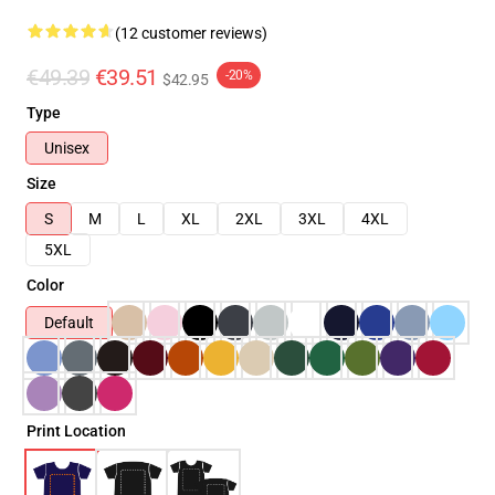
(12 customer reviews)
€49.39
€39.51
-20%
$42.95
Type
Unisex
Size
S
M
L
XL
2XL
3XL
4XL
5XL
Color
Default
Print Location