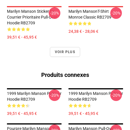
Marilyn Manson Sticker De
Marilyn MansonT-Shirt
-20%
-20%
Courrier Prioritaire Pull-Over
Monroe Classic RB2709
Hoodie RB2709
24,38 € - 28,06 €
39,51 € - 45,95 €
VOIR PLUS
Produits connexes
1999 Marilyn Manson Pullover
1999 Marilyn Manson Pullover
-20%
-20%
Hoodie RB2709
Hoodie RB2709
39,51 € - 45,95 €
39,51 € - 45,95 €
Pourpre Marilyn Manson Pull-
Marilyn Manson Pull-Over