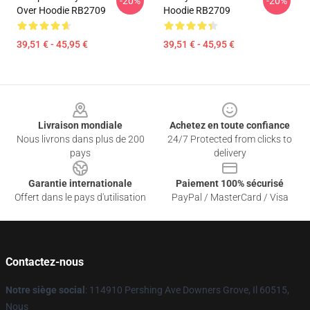
-20%
-20%
Over Hoodie RB2709
Hoodie RB2709
39,51 € - 45,95 €
39,51 € - 45,95 €
Footer
Livraison mondiale
Achetez en toute confiance
Nous livrons dans plus de 200
24/7 Protected from clicks to
pays
delivery
Garantie internationale
Paiement 100% sécurisé
Offert dans le pays d'utilisation
PayPal / MasterCard / Visa
Contactez-nous
Notre siège social
: 114910 Pershing Ave Downers Grove, Il 60515,
Nous