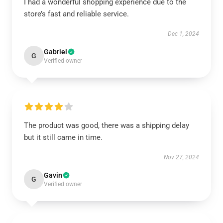
I had a wonderful shopping experience due to the
store’s fast and reliable service.
Dec 1, 2024
Gabriel
G
Verified owner
The product was good, there was a shipping delay
but it still came in time.
Nov 27, 2024
Gavin
G
Verified owner