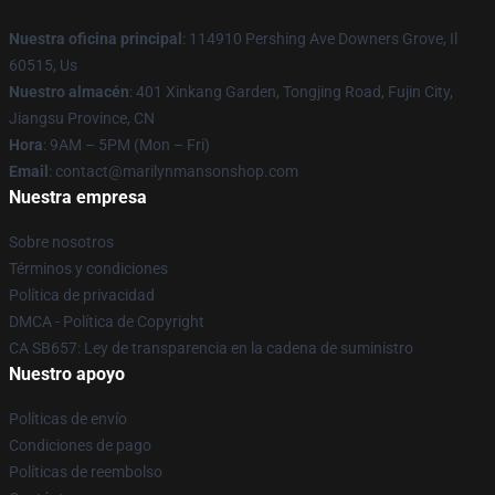
Nuestra oficina principal
: 114910 Pershing Ave Downers Grove, Il
60515, Us
Nuestro almacén
: 401 Xinkang Garden, Tongjing Road, Fujin City,
Jiangsu Province, CN
Hora
: 9AM – 5PM (Mon – Fri)
Email
: contact@marilynmansonshop.com
Nuestra empresa
Sobre nosotros
Términos y condiciones
Política de privacidad
DMCA - Política de Copyright
CA SB657: Ley de transparencia en la cadena de suministro
Nuestro apoyo
Políticas de envío
Condiciones de pago
Políticas de reembolso