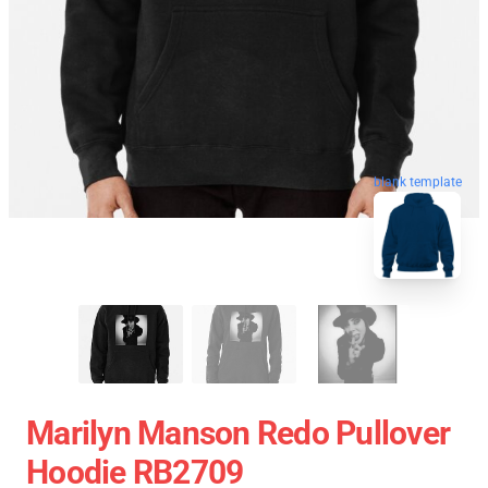
blank template
Marilyn Manson Redo Pullover
Hoodie RB2709