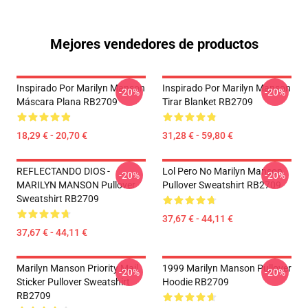
Mejores vendedores de productos
Inspirado Por Marilyn Manson
Inspirado Por Marilyn Manson
-20%
-20%
Máscara Plana RB2709
Tirar Blanket RB2709
18,29 € - 20,70 €
31,28 € - 59,80 €
REFLECTANDO DIOS -
Lol Pero No Marilyn Manson
-20%
-20%
MARILYN MANSON Pullover
Pullover Sweatshirt RB2709
Sweatshirt RB2709
37,67 € - 44,11 €
37,67 € - 44,11 €
Marilyn Manson Priority Mail
1999 Marilyn Manson Pullover
-20%
-20%
Sticker Pullover Sweatshirt
Hoodie RB2709
RB2709