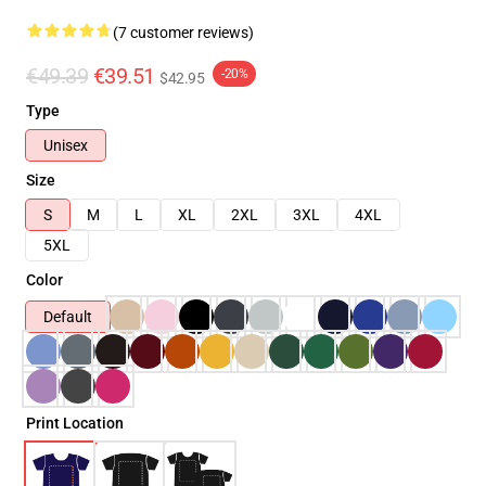
(7 customer reviews)
€49.39
€39.51
-20%
$42.95
Type
Unisex
Size
S
M
L
XL
2XL
3XL
4XL
5XL
Color
Default
Print Location