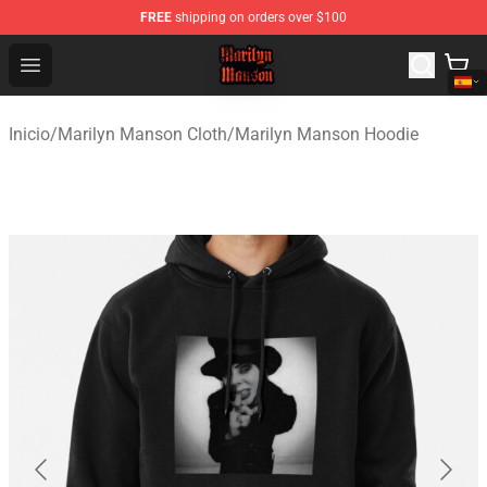
FREE
shipping on orders over $100
Marilyn Manson Shop - Official Marilyn Manson Merchan
Open menu
Inicio
/
Marilyn Manson Cloth
/
Marilyn Manson Hoodie