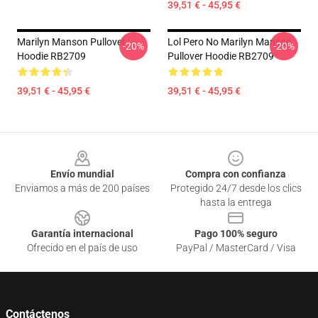
39,51 € - 45,95 €
Marilyn Manson Pullover
Lol Pero No Marilyn Manson
-20%
-20%
Hoodie RB2709
Pullover Hoodie RB2709
39,51 € - 45,95 €
39,51 € - 45,95 €
Footer
Envío mundial
Compra con confianza
Enviamos a más de 200 países
Protegido 24/7 desde los clics
hasta la entrega
Garantía internacional
Pago 100% seguro
Ofrecido en el país de uso
PayPal / MasterCard / Visa
Contáctenos