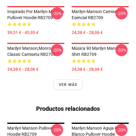
Inspirado Por Marilyn Manson
Marilyn Manson Camiseta
-20%
-20%
Pullover Hoodie RB2709
Esencial RB2709
39,51 € - 45,95 €
24,38 € - 28,06 €
Marilyn Manson,Monroe
Música 90 Marilyn Manson T-
-20%
-20%
Classic Camiseta RB2709
Shirt RB2709
24,38 € - 28,06 €
24,38 € - 28,06 €
VER MÁS
Productos relacionados
Marilyn Manson Pullover
Marilyn Manson Aguja Rota
-20%
-20%
Hoodie RB2709
Blanco Pullover Hoodie