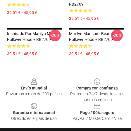
RB2709
39,51 € - 45,95 €
39,51 € - 45,95 €
Inspirado Por Marilyn Manson
Marilyn Manson - Beautif
-20%
-20%
Pullover Hoodie RB2709
Pullover Hoodie RB2709
39,51 € - 45,95 €
39,51 € - 45,95 €
Footer
Envío mundial
Compra con confianza
Enviamos a más de 200 países
Protegido 24/7 desde los clics
hasta la entrega
Garantía internacional
Pago 100% seguro
Ofrecido en el país de uso
PayPal / MasterCard / Visa