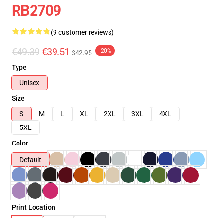
RB2709
(9 customer reviews)
€49.39
€39.51
-20%
$42.95
Type
Unisex
Size
S
M
L
XL
2XL
3XL
4XL
5XL
Color
Default
Print Location