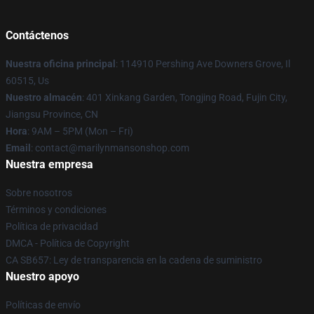
Contáctenos
Nuestra oficina principal
: 114910 Pershing Ave Downers Grove, Il
60515, Us
Nuestro almacén
: 401 Xinkang Garden, Tongjing Road, Fujin City,
Jiangsu Province, CN
Hora
: 9AM – 5PM (Mon – Fri)
Email
: contact@marilynmansonshop.com
Nuestra empresa
Sobre nosotros
Términos y condiciones
Política de privacidad
DMCA - Política de Copyright
CA SB657: Ley de transparencia en la cadena de suministro
Nuestro apoyo
Políticas de envío