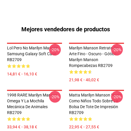
Mejores vendedores de productos
Lol Pero No Marilyn Manson
Marilyn Manson Retrato De
-20%
-20%
Samsung Galaxy Soft Case
Arte Fino - Oscuro - Gótico -
RB2709
Marilyn Manson
Rompecabezas RB2709
14,81 € - 16,10 €
21,98 € - 40,02 €
1998 RARE Marilyn Manson -
Matta Marilyn Manson Huele
-20%
-20%
Omega Y La Mochila
Como Niños Todo Sobre La
Mecánica De Animales
Bolsa De Tote De Impresión
RB2709
RB2709
33,94 € - 38,18 €
22,95 € - 27,55 €