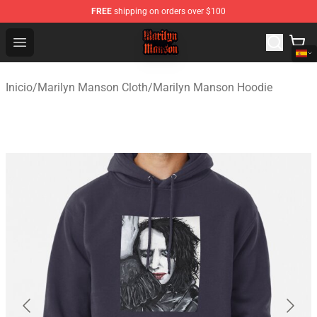
FREE
shipping on orders over $100
Marilyn Manson Shop - Official Marilyn Manson Merchan
Open menu
Inicio
/
Marilyn Manson Cloth
/
Marilyn Manson Hoodie