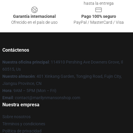
hasta la entrega
Garantía internacional
Pago 100% seguro
Ofrecido en el país de uso
PayPal / MasterCard / Visa
Contáctenos
Nuestra oficina principal
: 114910 Pershing Ave Downers Grove, Il
60515, Us
Nuestro almacén
: 401 Xinkang Garden, Tongjing Road, Fujin City,
Jiangsu Province, CN
Hora
: 9AM – 5PM (Mon – Fri)
Email
: contact@marilynmansonshop.com
Nuestra empresa
Sobre nosotros
Términos y condiciones
Política de privacidad