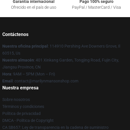
Garantía internacional
Pago 100% seguro
Ofrecido en el país de uso
PayPal / MasterCard / Visa
Contáctenos
Nuestra oficina principal
: 114910 Pershing Ave Downers Grove, Il
60515, Us
Nuestro almacén
: 401 Xinkang Garden, Tongjing Road, Fujin City,
Jiangsu Province, CN
Hora
: 9AM – 5PM (Mon – Fri)
Email
: contact@marilynmansonshop.com
Nuestra empresa
Sobre nosotros
Términos y condiciones
Política de privacidad
DMCA - Política de Copyright
CA SB657: Ley de transparencia en la cadena de suministro