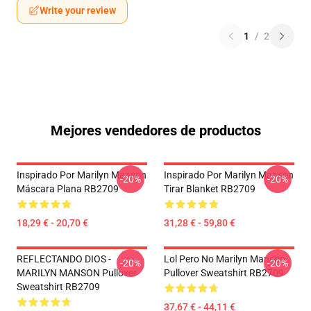
Write your review
1
/
2
Mejores vendedores de productos
Inspirado Por Marilyn Manson
Inspirado Por Marilyn Manson
-20%
-20%
Máscara Plana RB2709
Tirar Blanket RB2709
18,29 € - 20,70 €
31,28 € - 59,80 €
REFLECTANDO DIOS -
Lol Pero No Marilyn Manson
-20%
-20%
MARILYN MANSON Pullover
Pullover Sweatshirt RB2709
Sweatshirt RB2709
37,67 € - 44,11 €