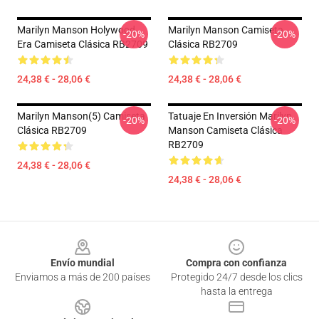
Marilyn Manson Holywood
Marilyn Manson Camiseta
-20%
-20%
Era Camiseta Clásica RB2709
Clásica RB2709
24,38 € - 28,06 €
24,38 € - 28,06 €
Marilyn Manson(5) Camiseta
Tatuaje En Inversión Marilyn
-20%
-20%
Clásica RB2709
Manson Camiseta Clásica
RB2709
24,38 € - 28,06 €
24,38 € - 28,06 €
Footer
Envío mundial
Compra con confianza
Enviamos a más de 200 países
Protegido 24/7 desde los clics
hasta la entrega