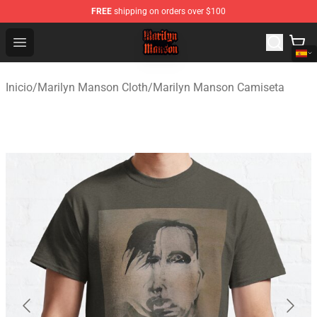
FREE
shipping on orders over $100
Marilyn Manson Shop - Official Marilyn Manson Merchan
Open menu
Inicio
/
Marilyn Manson Cloth
/
Marilyn Manson Camiseta