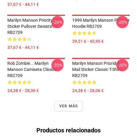
37,67 € - 44,11 €
Marilyn Manson Priority Mail
1999 Marilyn Manson Pullover
-20%
-20%
Sticker Pullover Sweatshirt
Hoodie RB2709
RB2709
39,51 € - 45,95 €
37,67 € - 44,11 €
Rob Zombie... Marilyn
Marilyn Manson Prioridad
-20%
-20%
Manson Camiseta Clásica
Mail Sticker Classic T-Shirt
RB2709
RB2709
24,38 € - 28,06 €
24,38 € - 28,06 €
VER MÁS
Productos relacionados