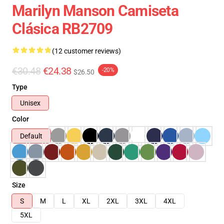
Marilyn Manson Camiseta
Clásica RB2709
(12 customer reviews)
€30.48
€24.38
-20%
$26.50
Type
Unisex
Color
Default
Size
S
M
L
XL
2XL
3XL
4XL
5XL