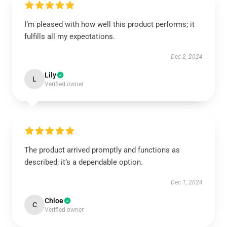
I’m pleased with how well this product performs; it
fulfills all my expectations.
Dec 2, 2024
Lily
L
Verified owner
The product arrived promptly and functions as
described; it’s a dependable option.
Dec 1, 2024
Chloe
C
Verified owner