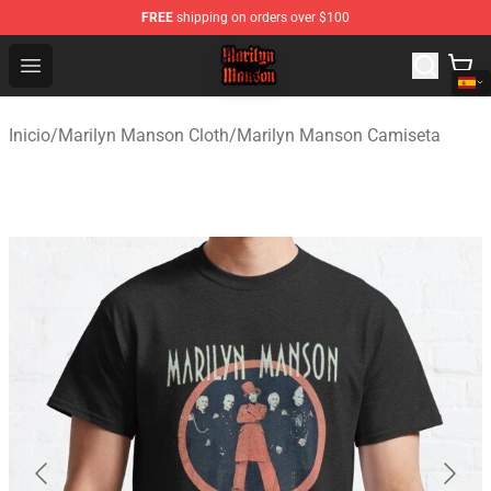
FREE
shipping on orders over $100
Marilyn Manson Shop - Official Marilyn Manson Merchan
Open menu
Inicio
/
Marilyn Manson Cloth
/
Marilyn Manson Camiseta