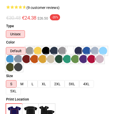
(9 customer reviews)
€30.48
€24.38
-20%
$26.50
Type
Unisex
Color
Default
Size
S
M
L
XL
2XL
3XL
4XL
5XL
Print Location