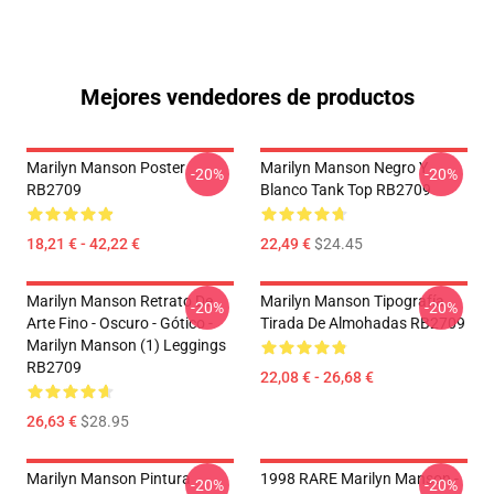
Mejores vendedores de productos
Marilyn Manson Poster
Marilyn Manson Negro Y
-20%
-20%
RB2709
Blanco Tank Top RB2709
18,21 € - 42,22 €
22,49 €
$24.45
Marilyn Manson Retrato De
Marilyn Manson Tipografía
-20%
-20%
Arte Fino - Oscuro - Gótico -
Tirada De Almohadas RB2709
Marilyn Manson (1) Leggings
RB2709
22,08 € - 26,68 €
26,63 €
$28.95
Marilyn Manson Pintura
1998 RARE Marilyn Manson -
-20%
-20%