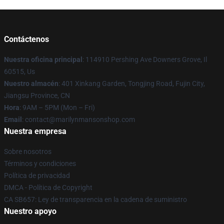
Contáctenos
Nuestra oficina principal
: 114910 Pershing Ave Downers Grove, Il
60515, Us
Nuestro almacén
: 401 Xinkang Garden, Tongjing Road, Fujin City,
Jiangsu Province, CN
Hora
: 9AM – 5PM (Mon – Fri)
Email
: contact@marilynmansonshop.com
Nuestra empresa
Sobre nosotros
Términos y condiciones
Política de privacidad
DMCA - Política de Copyright
CA SB657: Ley de transparencia en la cadena de suministro
Nuestro apoyo