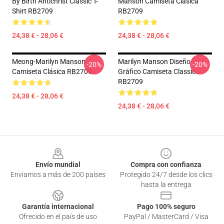
By Birth Antichrist Classic T-
Manson Camiseta Clásica
Shirt RB2709
RB2709
24,38 € - 28,06 €
24,38 € - 28,06 €
Meong-Marilyn Manson
Marilyn Manson Diseño
-20%
-20%
Camiseta Clásica RB2709
Gráfico Camiseta Classic
RB2709
24,38 € - 28,06 €
24,38 € - 28,06 €
Footer
Envío mundial
Compra con confianza
Enviamos a más de 200 países
Protegido 24/7 desde los clics
hasta la entrega
Garantía internacional
Pago 100% seguro
Ofrecido en el país de uso
PayPal / MasterCard / Visa