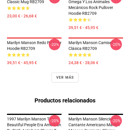
Classic Mug RB2709
Omega Y Los Animales
Mecánicos Rock Pullover
Hoodie RB2709
23,00 € - 26,68 €
39,51 € - 45,95 €
Marilyn Manson Redo Pullover
Marilyn Manson Camiseta
-20%
-20%
Hoodie RB2709
Clásica RB2709
39,51 € - 45,95 €
24,38 € - 28,06 €
VER MÁS
Productos relacionados
1997 Marilyn Manson The
Marilyn Manson Silencioso
-20%
-20%
Beautiful People Era American
Cantante Americano Marilyn