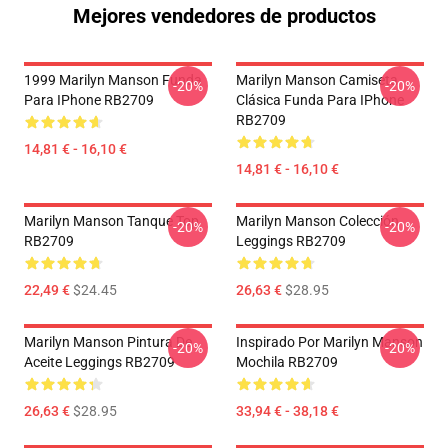
Mejores vendedores de productos
1999 Marilyn Manson Funda
Marilyn Manson Camiseta
-20%
-20%
Para IPhone RB2709
Clásica Funda Para IPhone
RB2709
14,81 € - 16,10 €
14,81 € - 16,10 €
Marilyn Manson Tanque Top
Marilyn Manson Colección
-20%
-20%
RB2709
Leggings RB2709
22,49 €
$24.45
26,63 €
$28.95
Marilyn Manson Pintura De
Inspirado Por Marilyn Manson
-20%
-20%
Aceite Leggings RB2709
Mochila RB2709
26,63 €
$28.95
33,94 € - 38,18 €