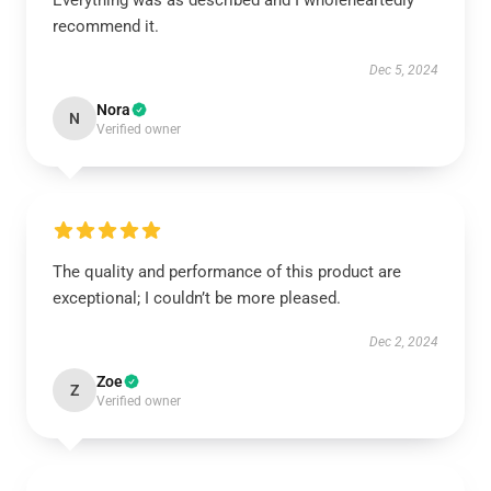
Everything was as described and I wholeheartedly
recommend it.
Dec 5, 2024
Nora
N
Verified owner
The quality and performance of this product are
exceptional; I couldn’t be more pleased.
Dec 2, 2024
Zoe
Z
Verified owner