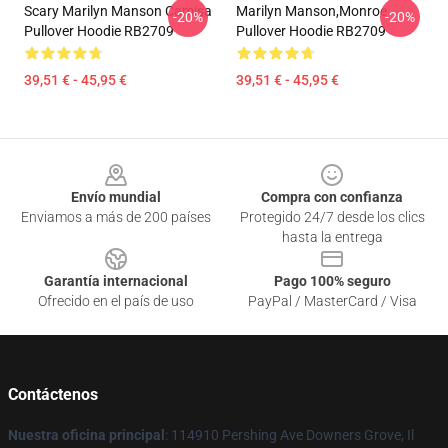
Scary Marilyn Manson Camisa
Marilyn Manson,Monroe
-20%
-20%
Pullover Hoodie RB2709
Pullover Hoodie RB2709
39,51 € - 45,95 €
39,51 € - 45,95 €
Footer
Envío mundial
Compra con confianza
Enviamos a más de 200 países
Protegido 24/7 desde los clics
hasta la entrega
Garantía internacional
Pago 100% seguro
Ofrecido en el país de uso
PayPal / MasterCard / Visa
Contáctenos
Nuestra oficina principal
: 114910 Pershing Ave Downers Grove, Il