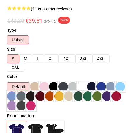
(11 customer reviews)
€49.39
€39.51
-20%
$42.95
Type
Unisex
Size
S
M
L
XL
2XL
3XL
4XL
5XL
Color
Default
Print Location