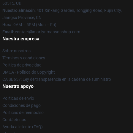
60515, Us
Nuestro almacén
: 401 Xinkang Garden, Tongjing Road, Fujin City,
Jiangsu Province, CN
Hora
: 9AM – 5PM (Mon – Fri)
Email
: contact@marilynmansonshop.com
Nuestra empresa
Sobre nosotros
Términos y condiciones
Política de privacidad
DMCA - Política de Copyright
CA SB657: Ley de transparencia en la cadena de suministro
Nuestro apoyo
Políticas de envío
Condiciones de pago
Políticas de reembolso
Contáctenos
Ayuda al cliente (FAQ)