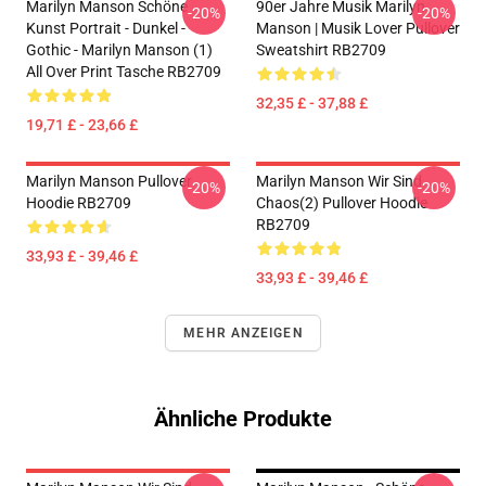
Marilyn Manson Schöne
90er Jahre Musik Marilyn
-20%
-20%
Kunst Portrait - Dunkel -
Manson | Musik Lover Pullover
Gothic - Marilyn Manson (1)
Sweatshirt RB2709
All Over Print Tasche RB2709
32,35 £ - 37,88 £
19,71 £ - 23,66 £
Marilyn Manson Pullover
Marilyn Manson Wir Sind
-20%
-20%
Hoodie RB2709
Chaos(2) Pullover Hoodie
RB2709
33,93 £ - 39,46 £
33,93 £ - 39,46 £
MEHR ANZEIGEN
Ähnliche Produkte