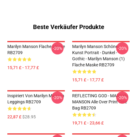
Beste Verkäufer Produkte
Marilyn Manson Flache Maske
Marilyn Manson Schöne
-20%
-20%
RB2709
Kunst Portrait - Dunkel -
Gothic - Marilyn Manson (1)
Flache Maske RB2709
15,71 £ - 17,77 £
15,71 £ - 17,77 £
Inspiriert Von Marilyn Manson
REFLECTING GOD - MARILYN
-20%
-20%
Leggings RB2709
MANSON Alle Over Print Tote
Bag RB2709
22,87 £
$28.95
19,71 £ - 23,66 £