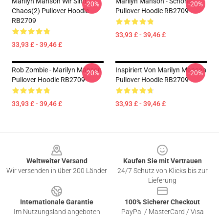
Marilyn Manson Wir Sind
Marilyn Manson - Schöne
-20%
-20%
Chaos(2) Pullover Hoodie
Pullover Hoodie RB2709
RB2709
33,93 £ - 39,46 £
33,93 £ - 39,46 £
Rob Zombie - Marilyn Manson
Inspiriert Von Marilyn Manson
-20%
-20%
Pullover Hoodie RB2709
Pullover Hoodie RB2709
33,93 £ - 39,46 £
33,93 £ - 39,46 £
Footer
Weltweiter Versand
Kaufen Sie mit Vertrauen
Wir versenden in über 200 Länder
24/7 Schutz von Klicks bis zur
Lieferung
Internationale Garantie
100% Sicherer Checkout
Im Nutzungsland angeboten
PayPal / MasterCard / Visa