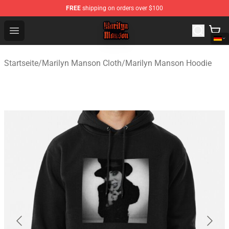
FREE
shipping on orders over $100
Marilyn Manson Shop - Official Marilyn Manson Merchan
Open menu
Startseite
/
Marilyn Manson Cloth
/
Marilyn Manson Hoodie