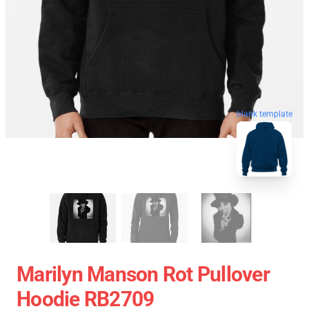
blank template
Marilyn Manson Rot Pullover
Hoodie RB2709