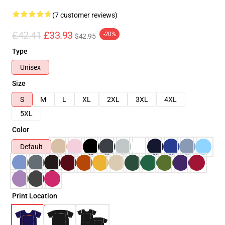
(7 customer reviews)
£42.41
£33.93
-20%
$42.95
Type
Unisex
Size
S
M
L
XL
2XL
3XL
4XL
5XL
Color
Default
Print Location