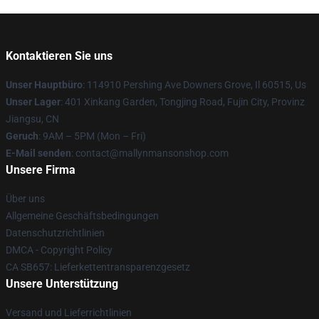
Kontaktieren Sie uns
Unser Hauptbüro
: 114910 Pershing Ave Downers Grove, Il 60515, Us
Unser Lager
: 401 Xinkang Garden, Tongjing Road, Fujin City, Provinz
Jiangsu, CN
Geruch
: 9AM – 5PM (Mon – Fri)
E-Mail senden
: contact@mallynmansonshop.com
Unsere Firma
Über uns
Allgemeine Geschäftsbedingungen
Datenschutzrichtlinien
DMCA - Copyright Policy
CA SB657: Lieferkettentransparenzgesetz
Unsere Unterstützung
Versand und Lieferrichtlinien