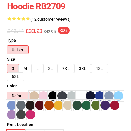
Hoodie RB2709
(12 customer reviews)
£42.41
£33.93
-20%
$42.95
Type
Unisex
Size
S
M
L
XL
2XL
3XL
4XL
5XL
Color
Default
Print Location