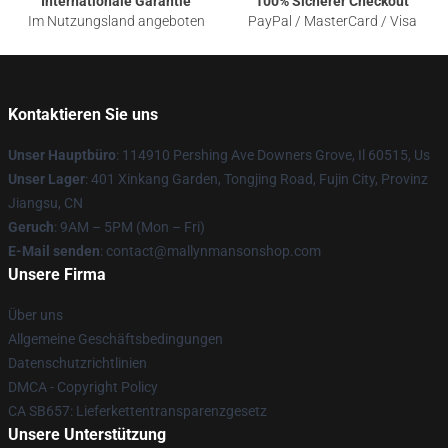
Internationale Garantie
100% Sicherer Checkout
Im Nutzungsland angeboten
PayPal / MasterCard / Visa
Kontaktieren Sie uns
Unser Hauptbüro
: 114910 Pershing Ave Downers Grove, Il 60515, Us
Unser Lager
: 401 Xinkang Garden, Tongjing Road, Fujin City, Provinz
Jiangsu, CN
Geruch
: 9AM – 5PM (Mon – Fri)
E-Mail senden
: contact@mallynmansonshop.com
Unsere Firma
Über uns
Allgemeine Geschäftsbedingungen
Datenschutzrichtlinien
DMCA - Copyright Policy
CA SB657: Lieferkettentransparenzgesetz
Unsere Unterstützung