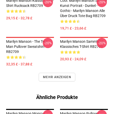
Marilyn Manson Klassischer T-
Cool. Marilyn Manson Schöne
-20%
-20%
Shirt Rucksack RB2709
Kunst Portrait - Dunkel -
Gothic - Marilyn Manson Alle
Über Druck Tote Bag RB2709
29,15 £ - 32,78 £
19,71 £ - 23,66 £
Marilyn Manson - The Tree
Marilyn Manson Sammlung
-20%
-20%
Man Pullover Sweatshirt
Klassisches T-Shirt RB2709
RB2709
20,93 £ - 24,09 £
32,35 £ - 37,88 £
MEHR ANZEIGEN
Ähnliche Produkte
Marilyn Manson,Monroe
Marilyn Manson Pullover