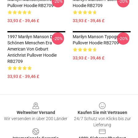
-20%
-20%
Pullover Hoodie RB2709
Hoodie RB2709
33,93 £ - 39,46 £
33,93 £ - 39,46 £
1997 Marilyn Manson Die
Marilyn Manson Typografie
-20%
-20%
Schönen Menschen Era
Pullover Hoodie RB2709
American Von Geburt
Antichrist Pullover Hoodie
33,93 £ - 39,46 £
RB2709
33,93 £ - 39,46 £
Footer
Weltweiter Versand
Kaufen Sie mit Vertrauen
Wir versenden in über 200 Länder
24/7 Schutz von Klicks bis zur
Lieferung