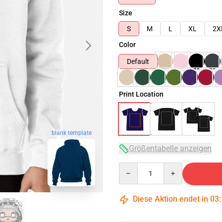
Size
S
M
L
XL
2X
Color
Default
Print Location
blank template
Größentabelle anzeigen
Quantity
Diese Aktion endet in
03