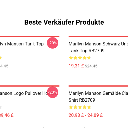
Beste Verkäufer Produkte
-20%
ilyn Manson Tank Top
Marilyn Manson Schwarz Un
Tank Top RB2709
19,31 £
4.45
$24.45
-20%
anson Logo Pullover Hoodie
Marilyn Manson Gemälde Clas
Shirt RB2709
39,46 £
20,93 £ - 24,09 £