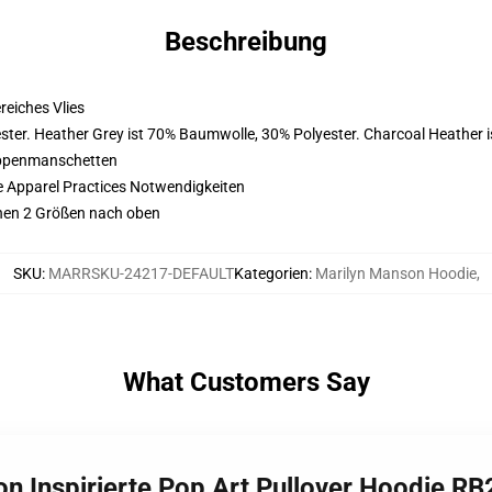
Beschreibung
eiches Vlies
ter. Heather Grey ist 70% Baumwolle, 30% Polyester. Charcoal Heather 
ippenmanschetten
e Apparel Practices Notwendigkeiten
ehen 2 Größen nach oben
SKU
:
MARRSKU-24217-DEFAULT
Kategorien
:
Marilyn Manson Hoodie
,
What Customers Say
on Inspirierte Pop Art Pullover Hoodie R