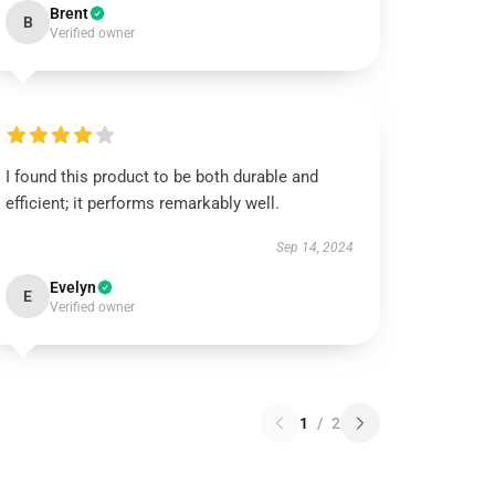
Brent
B
Verified owner
I found this product to be both durable and
efficient; it performs remarkably well.
Sep 14, 2024
Evelyn
E
Verified owner
1
/
2