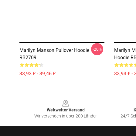
-20%
Marilyn Manson Pullover Hoodie
Marilyn M
RB2709
Hoodie R
33,93 £ - 39,46 £
33,93 £ - 
Footer
Weltweiter Versand
K
Wir versenden in über 200 Länder
24/7 Sch