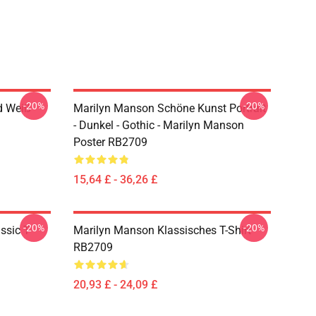
-20%
-20%
d Weiß
Marilyn Manson Schöne Kunst Portrait
- Dunkel - Gothic - Marilyn Manson
Poster RB2709
15,64 £ - 36,26 £
-20%
-20%
sic T-
Marilyn Manson Klassisches T-Shirt
RB2709
20,93 £ - 24,09 £