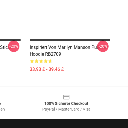
-20%
-20%
Sticker
Inspiriert Von Marilyn Manson Pullover
Hoodie RB2709
33,93 £ - 39,46 £
e
100% Sicherer Checkout
ten
PayPal / MasterCard / Visa