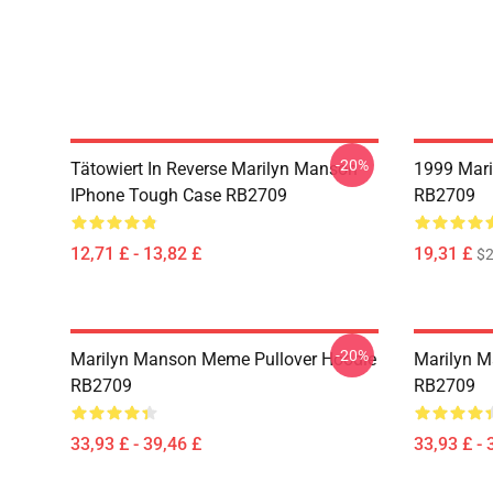
-20%
Tätowiert In Reverse Marilyn Manson
1999 Mar
IPhone Tough Case RB2709
RB2709
12,71 £ - 13,82 £
19,31 £
$2
-20%
Marilyn Manson Meme Pullover Hoodie
Marilyn M
RB2709
RB2709
33,93 £ - 39,46 £
33,93 £ - 