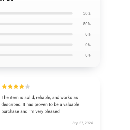
50%
50%
0%
0%
0%
The item is solid, reliable, and works as
described. It has proven to be a valuable
purchase and I’m very pleased.
Sep 27, 2024