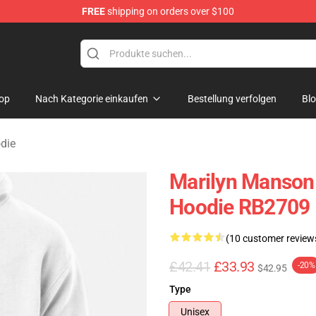
FREE
shipping on orders over $100
andise Store
op
Nach Kategorie einkaufen
Bestellung verfolgen
Bl
die
Marilyn Manson I
Hoodie RB2709
(10 customer review
£42.41
£33.93
-20%
$42.95
Type
Unisex