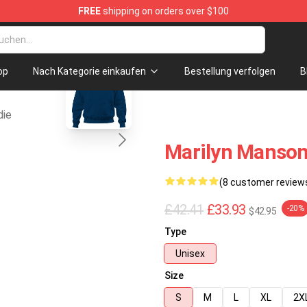
FREE
shipping on orders over $100
ndise Store
blank template
op
Nach Kategorie einkaufen
Bestellung verfolgen
B
die
Marilyn Manson
(8 customer review
£42.41
£33.93
-20%
$42.95
Type
Unisex
Size
S
M
L
XL
2X