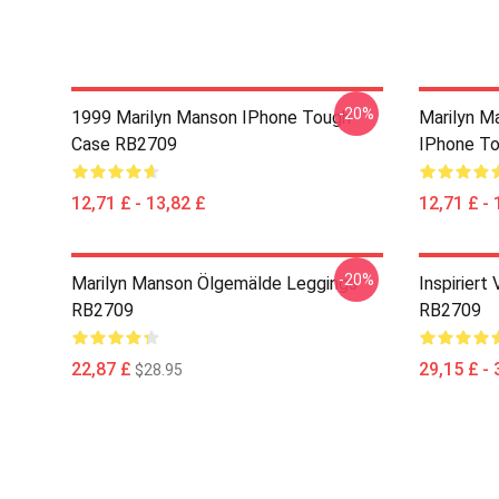
-20%
1999 Marilyn Manson IPhone Tough
Marilyn M
Case RB2709
IPhone T
12,71 £ - 13,82 £
12,71 £ - 
-20%
Marilyn Manson Ölgemälde Leggings
Inspirier
RB2709
RB2709
22,87 £
29,15 £ - 
$28.95