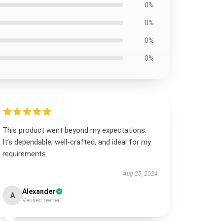
0%
0%
0%
0%
This product went beyond my expectations.
It’s dependable, well-crafted, and ideal for my
requirements.
Aug 25, 2024
Alexander
A
Verified owner