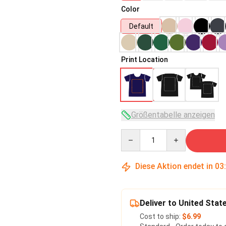
Color
Default
Print Location
Größentabelle anzeigen
Quantity
Diese Aktion endet in
03
Deliver to United Stat
Cost to ship:
$6.99