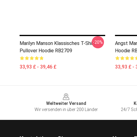
-20%
Marilyn Manson Klassisches T-Shirt
Angst Mar
Pullover Hoodie RB2709
Hoodie R
33,93 £ - 39,46 £
33,93 £ - 
Footer
Weltweiter Versand
K
Wir versenden in über 200 Länder
24/7 Sch