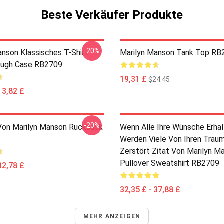
Beste Verkäufer Produkte
-20%
anson Klassisches T-Shirt
Marilyn Manson Tank Top RB
ough Case RB2709
19,31 £
$24.45
13,82 £
-20%
t Von Marilyn Manson Rucksack
Wenn Alle Ihre Wünsche Erha
Werden Viele Von Ihren Trä
Zerstört Zitat Von Marilyn M
Pullover Sweatshirt RB2709
32,78 £
32,35 £ - 37,88 £
MEHR ANZEIGEN