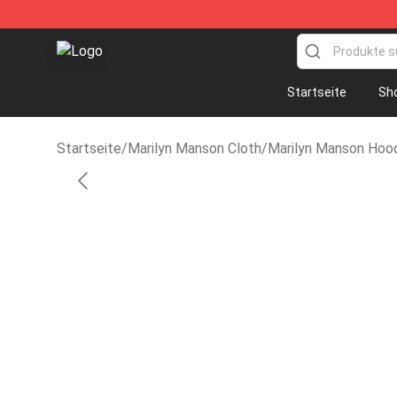
Marilyn Manson Shop - Official Marilyn Manson Mercha
Startseite
Sh
Startseite
/
Marilyn Manson Cloth
/
Marilyn Manson Hoo