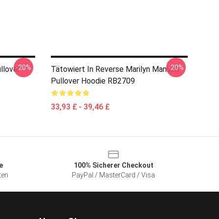
-20%
-20%
llover
Tätowiert In Reverse Marilyn Manson
Pullover Hoodie RB2709
33,93 £ - 39,46 £
e
100% Sicherer Checkout
ten
PayPal / MasterCard / Visa