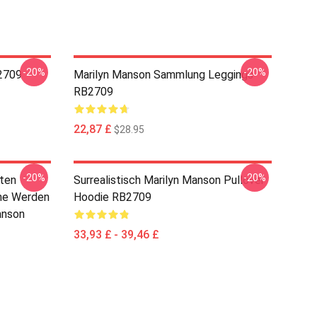
-20%
-20%
2709
Marilyn Manson Sammlung Leggings
RB2709
22,87 £
$28.95
-20%
-20%
lten
Surrealistisch Marilyn Manson Pullover
ume Werden
Hoodie RB2709
anson
33,93 £ - 39,46 £