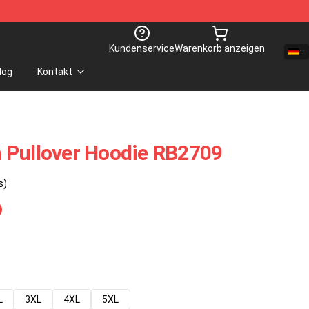
Kundenservice
Warenkorb anzeigen
log
Kontakt
 Pullover Hoodie RB2709
s)
L
3XL
4XL
5XL