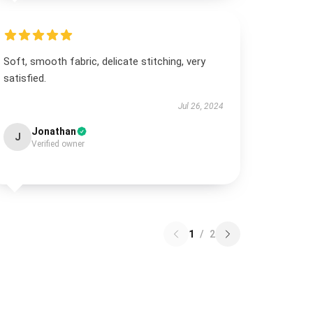
Soft, smooth fabric, delicate stitching, very
satisfied.
Jul 26, 2024
Jonathan
J
Verified owner
1
/
2