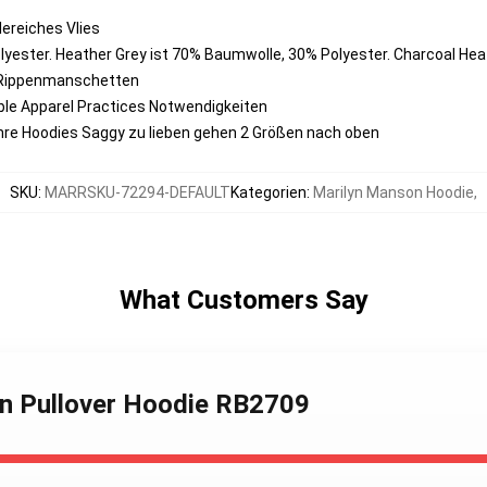
ereiches Vlies
yester. Heather Grey ist 70% Baumwolle, 30% Polyester. Charcoal Hea
 Rippenmanschetten
ble Apparel Practices Notwendigkeiten
 Ihre Hoodies Saggy zu lieben gehen 2 Größen nach oben
SKU
:
MARRSKU-72294-DEFAULT
Kategorien
:
Marilyn Manson Hoodie
,
What Customers Say
on Pullover Hoodie RB2709