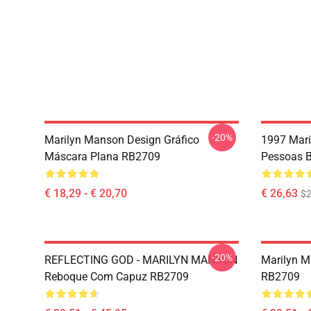
-20%
Marilyn Manson Design Gráfico
1997 Mari
Máscara Plana RB2709
Pessoas B
€ 18,29 - € 20,70
€ 26,63
$2
-20%
REFLECTING GOD - MARILYN MANSON
Marilyn 
Reboque Com Capuz RB2709
RB2709