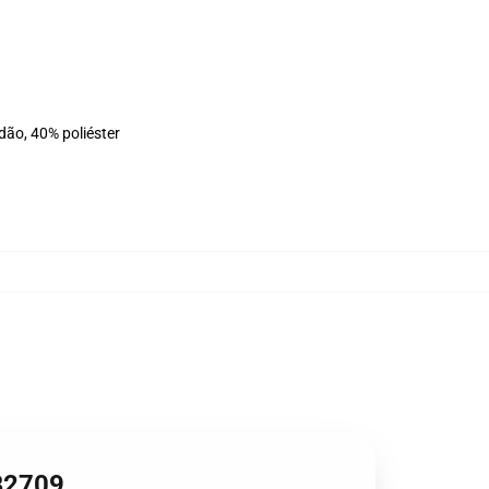
dão, 40% poliéster
RB2709