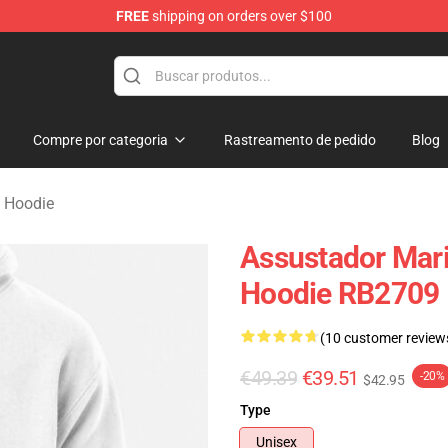
FREE
shipping on orders over $100
andise Store
Compre por categoria
Rastreamento de pedido
Blog
 Hoodie
Assustador Mar
Hoodie RB2709
(10 customer review
€49.39
€39.51
-20%
$42.95
Type
Unisex