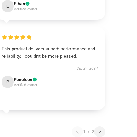
Ethan
E
Verified owner
This product delivers superb performance and
reliability; I couldn’t be more pleased.
Sep 24, 2024
Penelope
P
Verified owner
1
/
2