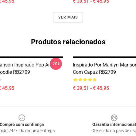
€ 45,95
€ 39,51 - € 45,95
VER MAIS
Produtos relacionados
-20%
anson Inspirado Pop Art
Inspirado Por Marilyn Mans
Hoodie RB2709
Com Capuz RB2709
€ 45,95
€ 39,51 - € 45,95
Compre com confiança
Garantia internacional
gido 24/7, do clique à entrega
Oferecido no país de us