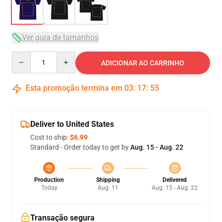
Ver guia de tamanhos
Quantity
ADICIONAR AO CARRINHO
Esta promoção termina em
03
:
17
:
54
Deliver to United States
Cost to ship:
$6.99
Standard - Order today to get by
Aug. 15 - Aug. 22
Production
Shipping
Delivered
Today
Aug. 11
Aug. 15 - Aug. 22
Transação segura