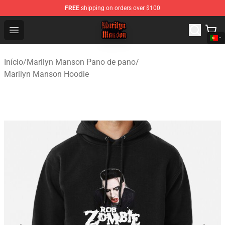
FREE
shipping on orders over $100
Marilyn Manson Shop - Official Marilyn Manson Merchan
Open menu
Início
/
Marilyn Manson Pano de pano
/
Marilyn Manson Hoodie