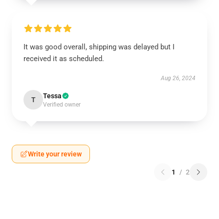
It was good overall, shipping was delayed but I
received it as scheduled.
Aug 26, 2024
Tessa
T
Verified owner
Write your review
1
/
2