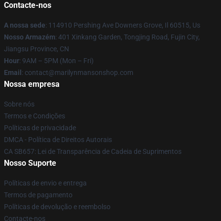
Contacte-nos
A nossa sede
: 114910 Pershing Ave Downers Grove, Il 60515, Us
Nosso Armazém
: 401 Xinkang Garden, Tongjing Road, Fujin City,
Jiangsu Province, CN
Hour
: 9AM – 5PM (Mon – Fri)
Email
: contact@marilynmansonshop.com
Nossa empresa
Sobre nós
Termos e Condições
Políticas de privacidade
DMCA - Política de Direitos Autorais
CA SB657: Lei de Transparência de Cadeia de Suprimentos
Nosso Suporte
Políticas de envio e entrega
Termos de pagamento
Políticas de devolução e reembolso
Contacte-nos