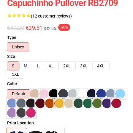
Capuchinho Pullover RB2709
(12 customer reviews)
€49.39
€39.51
-20%
$42.95
Type
Unisex
Size
S
M
L
XL
2XL
3XL
4XL
5XL
Color
Default
Print Location