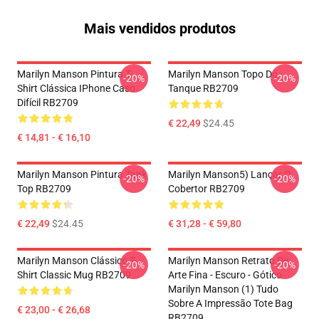
Mais vendidos produtos
Marilyn Manson Pintura T-
Marilyn Manson Topo Do
-20%
-20%
Shirt Clássica IPhone Caso
Tanque RB2709
Difícil RB2709
€ 22,49
$24.45
€ 14,81 - € 16,10
Marilyn Manson Pintura Tank
Marilyn Manson5) Lançar O
-20%
-20%
Top RB2709
Cobertor RB2709
€ 22,49
$24.45
€ 31,28 - € 59,80
Marilyn Manson Clássico T-
Marilyn Manson Retrato De
-20%
-20%
Shirt Classic Mug RB2709
Arte Fina - Escuro - Gótico -
Marilyn Manson (1) Tudo
Sobre A Impressão Tote Bag
€ 23,00 - € 26,68
RB2709