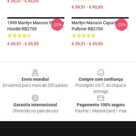
€ 39,51 - € 45,95
€ 39,51 - € 45,95
1999 Marilyn Manson Pullover
Marilyn Manson Capuchinho
-20%
-20%
Hoodie RB2709
Pullover RB2709
€ 39,51 - € 45,95
€ 39,51 - € 45,95
Footer
Envio mundial
Compre com confiança
Enviamos para mais de 200 países
Protegido 24/7, do clique à
entrega
Garantia internacional
Pagamento 100% seguro
Oferecido no país de uso
PayPal / MasterCard / Visa