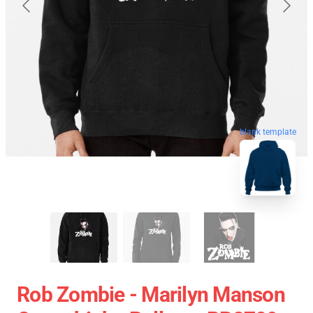
blank template
Rob Zombie - Marilyn Manson