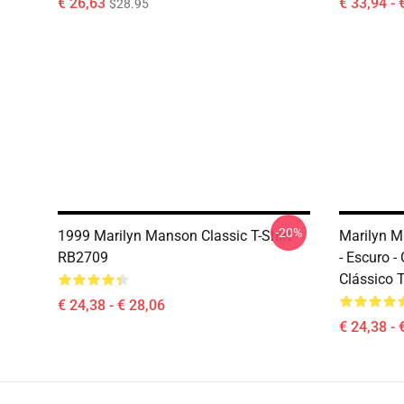
€ 26,63
€ 33,94 - 
$28.95
-20%
1999 Marilyn Manson Classic T-Shirt
Marilyn M
RB2709
- Escuro -
Clássico 
€ 24,38 - € 28,06
€ 24,38 - 
Footer