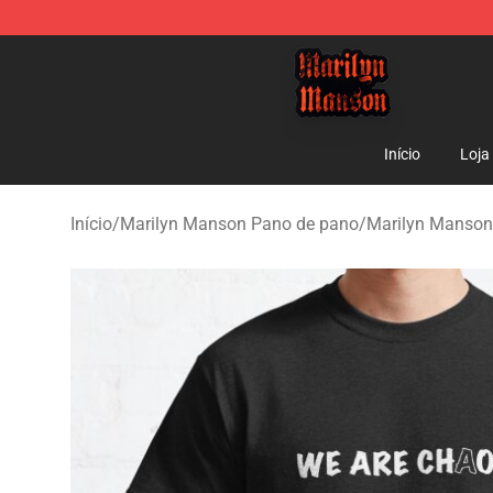
Marilyn Manson Shop - Official Marilyn Manson Merch
Início
Loja
Início
/
Marilyn Manson Pano de pano
/
Marilyn Manson 