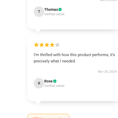
Dec 2, 2024
Thomas
T
Verified owner
I’m thrilled with how this product performs; it’s
precisely what I needed.
Nov 26, 2024
Rose
R
Verified owner