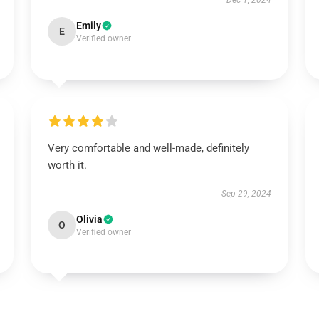
Dec 1, 2024
Emily
E
Verified owner
Very comfortable and well-made, definitely
worth it.
Sep 29, 2024
Olivia
O
Verified owner