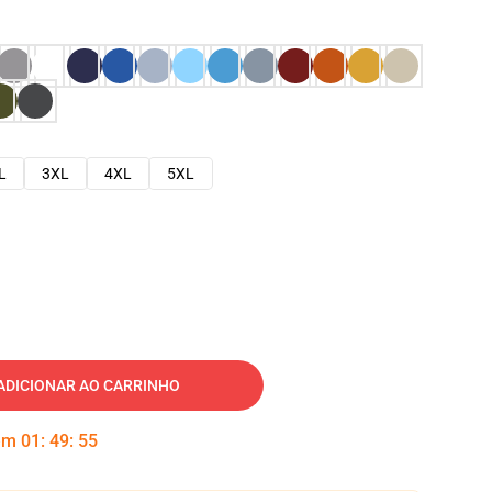
L
3XL
4XL
5XL
ADICIONAR AO CARRINHO
 em
01
:
49
:
54