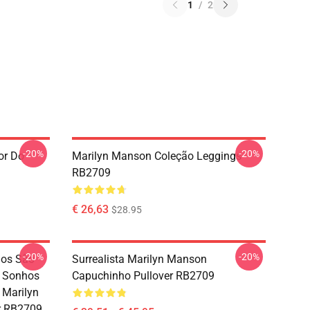
1
/
2
-20%
-20%
or Do
Marilyn Manson Coleção Leggings
RB2709
€ 26,63
$28.95
-20%
-20%
jos São
Surrealista Marilyn Manson
s Sonhos
Capuchinho Pullover RB2709
 Marilyn
r RB2709