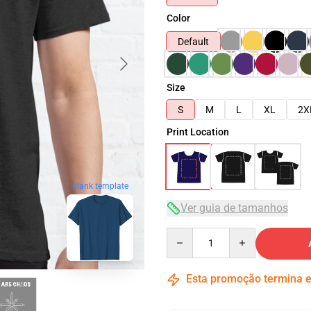
Color
Default
Size
S
M
L
XL
2X
Print Location
blank template
Ver guia de tamanhos
Quantity
Esta promoção termina