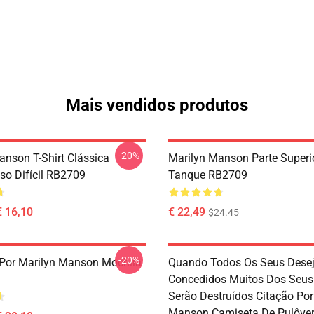
Mais vendidos produtos
-20%
anson T-Shirt Clássica
Marilyn Manson Parte Superi
so Difícil RB2709
Tanque RB2709
€ 16,10
€ 22,49
$24.45
-20%
 Por Marilyn Manson Mochila
Quando Todos Os Seus Dese
Concedidos Muitos Dos Seu
Serão Destruídos Citação Por
Manson Camiseta De Pulôve