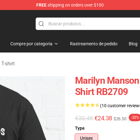
FREE
shipping on orders over $100
andise Store
Compre por categoria
Rastreamento de pedido
Blog
T-shirt
Marilyn Manson
Shirt RB2709
(10 customer review
€30.48
€24.38
-20%
$26.50
Type
Unisex