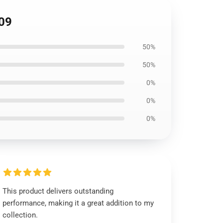
709
50%
50%
0%
0%
0%
This product delivers outstanding
performance, making it a great addition to my
collection.