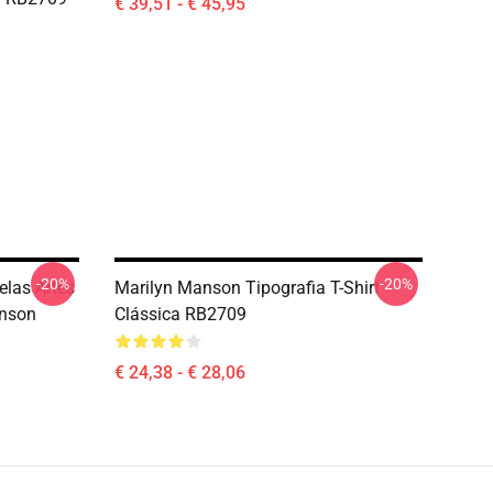
€ 39,51 - € 45,95
-20%
-20%
elas Artes
Marilyn Manson Tipografia T-Shirt
anson
Clássica RB2709
€ 24,38 - € 28,06