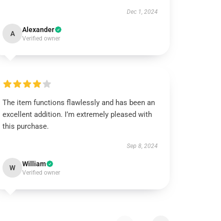
Dec 1, 2024
Alexander
A
Verified owner
The item functions flawlessly and has been an
excellent addition. I’m extremely pleased with
this purchase.
Sep 8, 2024
William
W
Verified owner