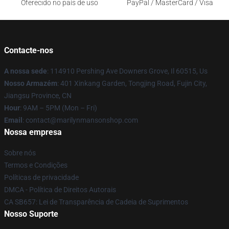
Oferecido no país de uso
PayPal / MasterCard / Visa
Contacte-nos
A nossa sede
: 114910 Pershing Ave Downers Grove, Il 60515, Us
Nosso Armazém
: 401 Xinkang Garden, Tongjing Road, Fujin City,
Jiangsu Province, CN
Hour
: 9AM – 5PM (Mon – Fri)
Email
: contact@marilynmansonshop.com
Nossa empresa
Sobre nós
Termos e Condições
Políticas de privacidade
DMCA - Política de Direitos Autorais
CA SB657: Lei de Transparência de Cadeia de Suprimentos
Nosso Suporte