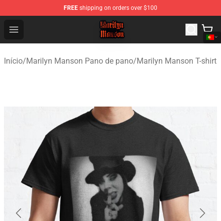
FREE
shipping on orders over $100
Marilyn Manson Shop - Official Marilyn Manson Merchan
Open menu
Início
/
Marilyn Manson Pano de pano
/
Marilyn Manson T-shirt