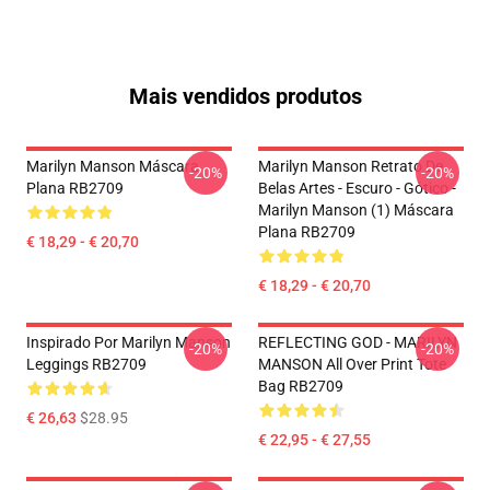
Mais vendidos produtos
Marilyn Manson Máscara
Marilyn Manson Retrato De
-20%
-20%
Plana RB2709
Belas Artes - Escuro - Gótico -
Marilyn Manson (1) Máscara
Plana RB2709
€ 18,29 - € 20,70
€ 18,29 - € 20,70
Inspirado Por Marilyn Manson
REFLECTING GOD - MARILYN
-20%
-20%
Leggings RB2709
MANSON All Over Print Tote
Bag RB2709
€ 26,63
$28.95
€ 22,95 - € 27,55