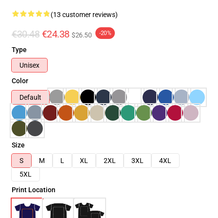
(13 customer reviews)
€30.48
€24.38
-20%
$26.50
Type
Unisex
Color
Default
Size
S
M
L
XL
2XL
3XL
4XL
5XL
Print Location