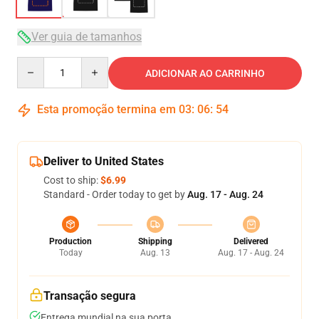
Ver guia de tamanhos
Quantity
ADICIONAR AO CARRINHO
Esta promoção termina em
03
:
06
:
53
Deliver to United States
Cost to ship:
$6.99
Standard - Order today to get by
Aug. 17 - Aug. 24
Production
Shipping
Delivered
Today
Aug. 13
Aug. 17 - Aug. 24
Transação segura
Entrega mundial na sua porta