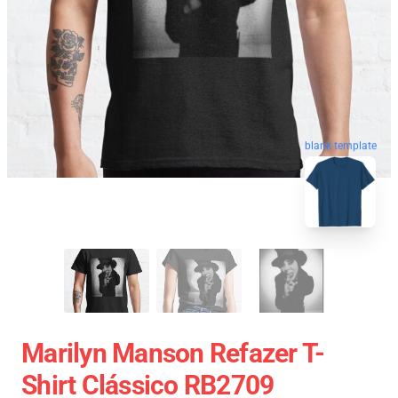
blank template
Marilyn Manson Refazer T-
Shirt Clássico RB2709