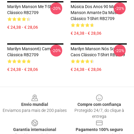
Marilyn Manson Me T-Shirt
Música Dos Anos 90 Marilyn
-20%
-20%
Clássico RB2709
Manson Amante Da Música
Clássico T-Shirt RB2709
€ 24,38 - € 28,06
€ 24,38 - € 28,06
Marilyn Manson6) Camisa T
Marilyn Manson Nós Somos
-20%
-20%
Clássica RB2709
Caos Clássico T-Shirt RB2709
€ 24,38 - € 28,06
€ 24,38 - € 28,06
Footer
Envio mundial
Compre com confiança
Enviamos para mais de 200 países
Protegido 24/7, do clique à
entrega
Garantia internacional
Pagamento 100% seguro