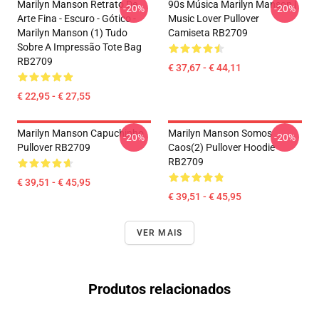
Marilyn Manson Retrato De
90s Música Marilyn Manson |
-20%
-20%
Arte Fina - Escuro - Gótico -
Music Lover Pullover
Marilyn Manson (1) Tudo
Camiseta RB2709
Sobre A Impressão Tote Bag
RB2709
€ 37,67 - € 44,11
€ 22,95 - € 27,55
Marilyn Manson Capuchinho
Marilyn Manson Somos
-20%
-20%
Pullover RB2709
Caos(2) Pullover Hoodie
RB2709
€ 39,51 - € 45,95
€ 39,51 - € 45,95
VER MAIS
Produtos relacionados