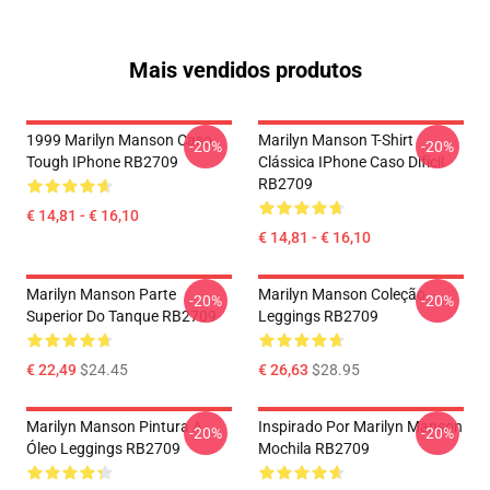
Mais vendidos produtos
1999 Marilyn Manson Caso
Marilyn Manson T-Shirt
-20%
-20%
Tough IPhone RB2709
Clássica IPhone Caso Difícil
RB2709
€ 14,81 - € 16,10
€ 14,81 - € 16,10
Marilyn Manson Parte
Marilyn Manson Coleção
-20%
-20%
Superior Do Tanque RB2709
Leggings RB2709
€ 22,49
$24.45
€ 26,63
$28.95
Marilyn Manson Pintura A
Inspirado Por Marilyn Manson
-20%
-20%
Óleo Leggings RB2709
Mochila RB2709