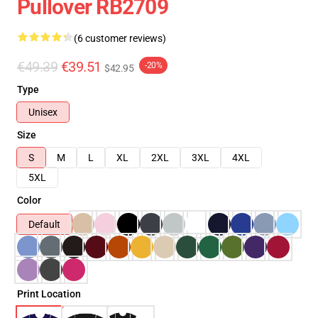
Pullover RB2709
(6 customer reviews)
€49.39
€39.51
-20%
$42.95
Type
Unisex
Size
S
M
L
XL
2XL
3XL
4XL
5XL
Color
Default
Print Location