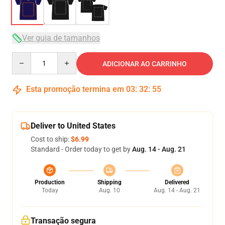
Ver guia de tamanhos
Quantity
ADICIONAR AO CARRINHO
Esta promoção termina em
03
:
32
:
54
Deliver to United States
Cost to ship:
$6.99
Standard - Order today to get by
Aug. 14 - Aug. 21
Production
Shipping
Delivered
Today
Aug. 10
Aug. 14 - Aug. 21
Transação segura