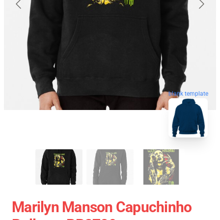
blank template
Marilyn Manson Capuchinho