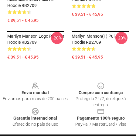
Hoodie RB2709
€ 39,51 - € 45,95
€ 39,51 - € 45,95
Marilyn Manson Logo Pullover
Marilyn Manson(1) Pullover
-20%
-20%
Hoodie RB2709
Hoodie RB2709
€ 39,51 - € 45,95
€ 39,51 - € 45,95
Footer
Envio mundial
Compre com confiança
Enviamos para mais de 200 países
Protegido 24/7, do clique à
entrega
Garantia internacional
Pagamento 100% seguro
Oferecido no país de uso
PayPal / MasterCard / Visa