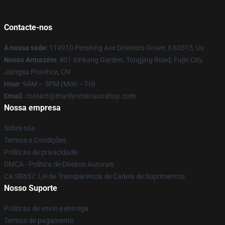
Contacte-nos
A nossa sede
: 114910 Pershing Ave Downers Grove, Il 60515, Us
Nosso Armazém
: 401 Xinkang Garden, Tongjing Road, Fujin City,
Jiangsu Province, CN
Hour
: 9AM – 5PM (Mon – Fri)
Email
: contact@marilynmansonshop.com
Nossa empresa
Sobre nós
Termos e Condições
Políticas de privacidade
DMCA - Política de Direitos Autorais
CA SB657: Lei de Transparência de Cadeia de Suprimentos
Nosso Suporte
Políticas de envio e entrega
Termos de pagamento