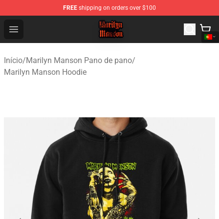
FREE
shipping on orders over $100
Marilyn Manson Shop - Official Marilyn Manson Merchan
Open menu
Início
/
Marilyn Manson Pano de pano
/
Marilyn Manson Hoodie