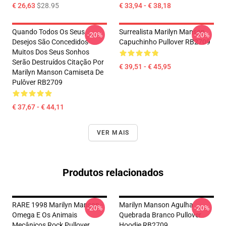
€ 26,63
$28.95
€ 33,94 - € 38,18
Quando Todos Os Seus
Surrealista Marilyn Manson
-20%
-20%
Desejos São Concedidos
Capuchinho Pullover RB2709
Muitos Dos Seus Sonhos
Serão Destruídos Citação Por
€ 39,51 - € 45,95
Marilyn Manson Camiseta De
Pulôver RB2709
€ 37,67 - € 44,11
VER MAIS
Produtos relacionados
RARE 1998 Marilyn Manson -
Marilyn Manson Agulha
-20%
-20%
Omega E Os Animais
Quebrada Branco Pullover
Mecânicos Rock Pullover
Hoodie RB2709