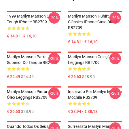
1999 Marilyn Manson Caso
Marilyn Manson T-Shirt
-20%
-20%
Tough IPhone RB2709
Clássica IPhone Caso Difícil
RB2709
€ 14,81 - € 16,10
€ 14,81 - € 16,10
Marilyn Manson Parte
Marilyn Manson Coleção
-20%
-20%
Superior Do Tanque RB2709
Leggings RB2709
€ 22,49
$24.45
€ 26,63
$28.95
Marilyn Manson Pintura A
Inspirado Por Marilyn Manson
-20%
-20%
Óleo Leggings RB2709
Mochila RB2709
€ 26,63
$28.95
€ 33,94 - € 38,18
Quando Todos Os Seus
Surrealista Marilyn Manson
-20%
-20%