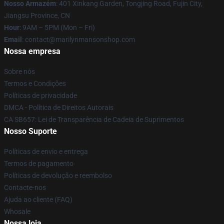
Nosso Armazém
: 401 Xinkang Garden, Tongjing Road, Fujin City,
Jiangsu Province, CN
Hour
: 9AM – 5PM (Mon – Fri)
Email
: contact@marilynmansonshop.com
Nossa empresa
Sobre nós
Termos e Condições
Políticas de privacidade
DMCA - Política de Direitos Autorais
CA SB657: Lei de Transparência de Cadeia de Suprimentos
Nosso Suporte
Políticas de envio e entrega
Termos de pagamento
Políticas de devolução e reembolso
Contacte-nos
Ajuda ao cliente (FAQ)
Whosale
Nossa loja