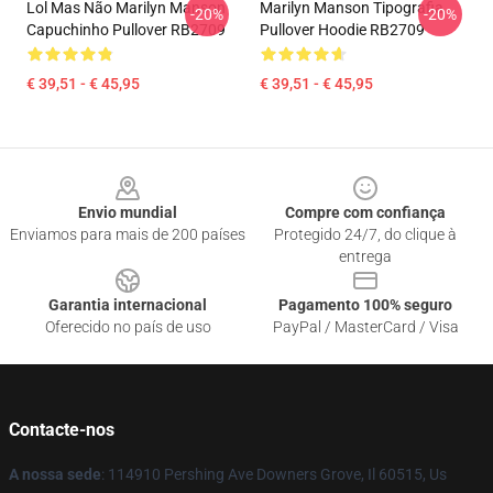
Lol Mas Não Marilyn Manson
Marilyn Manson Tipografia
-20%
-20%
Capuchinho Pullover RB2709
Pullover Hoodie RB2709
€ 39,51 - € 45,95
€ 39,51 - € 45,95
Footer
Envio mundial
Compre com confiança
Enviamos para mais de 200 países
Protegido 24/7, do clique à
entrega
Garantia internacional
Pagamento 100% seguro
Oferecido no país de uso
PayPal / MasterCard / Visa
Contacte-nos
A nossa sede
: 114910 Pershing Ave Downers Grove, Il 60515, Us