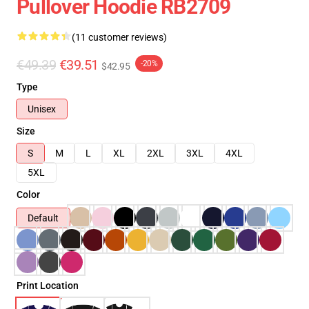
Pullover Hoodie RB2709
(11 customer reviews)
€49.39
€39.51
-20%
$42.95
Type
Unisex
Size
S
M
L
XL
2XL
3XL
4XL
5XL
Color
Default
Print Location