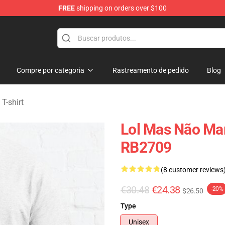
FREE
shipping on orders over $100
andise Store
Compre por categoria
Rastreamento de pedido
Blog
T-shirt
Lol Mas Não Ma
RB2709
(8 customer reviews
€30.48
€24.38
-20%
$26.50
Type
Unisex