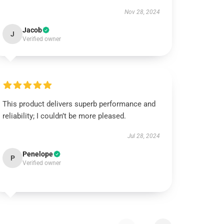
Nov 28, 2024
Jacob
J
Verified owner
This product delivers superb performance and
reliability; I couldn’t be more pleased.
Jul 28, 2024
Penelope
P
Verified owner