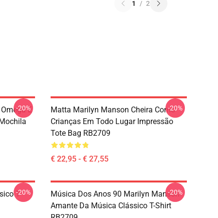
1
/
2
-20%
-20%
- Omega E
Matta Marilyn Manson Cheira Como
Mochila
Crianças Em Todo Lugar Impressão
Tote Bag RB2709
€ 22,95 - € 27,55
-20%
-20%
ico T-
Música Dos Anos 90 Marilyn Manson
Amante Da Música Clássico T-Shirt
RB2709