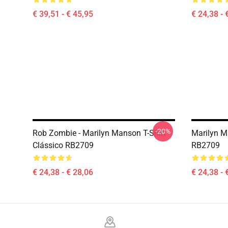
€ 39,51 - € 45,95
€ 24,38 - 
-20%
Rob Zombie - Marilyn Manson T-Shirt
Marilyn M
Clássico RB2709
RB2709
€ 24,38 - € 28,06
€ 24,38 - 
Footer