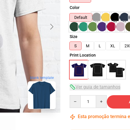
Color
Default
Size
S
M
L
XL
2X
Print Location
blank template
Ver guia de tamanhos
Quantity
Esta promoção termina