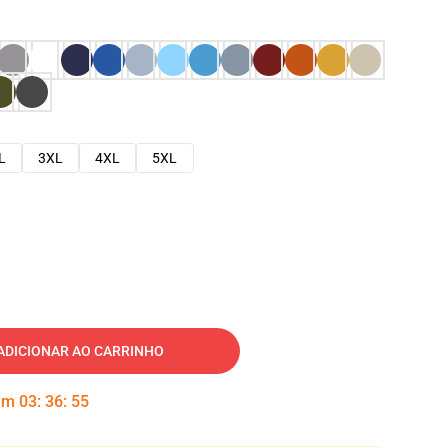
L
3XL
4XL
5XL
ADICIONAR AO CARRINHO
 em
03
:
36
:
54