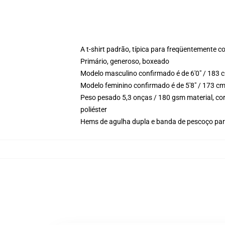
A t-shirt padrão, típica para freqüentemente c
Primário, generoso, boxeado
Modelo masculino confirmado é de 6'0" / 183 
Modelo feminino confirmado é de 5'8" / 173 c
Peso pesado 5,3 onças / 180 gsm material, cor
poliéster
Hems de agulha dupla e banda de pescoço par