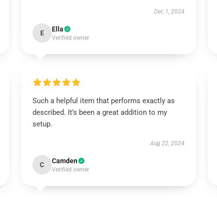
Dec 1, 2024
Ella
E
Verified owner
Such a helpful item that performs exactly as
described. It’s been a great addition to my
setup.
Aug 22, 2024
Camden
C
Verified owner