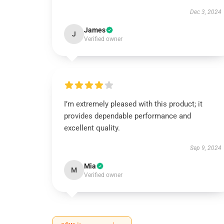
Dec 3, 2024
James
J
Verified owner
I’m extremely pleased with this product; it
provides dependable performance and
excellent quality.
Sep 9, 2024
Mia
M
Verified owner