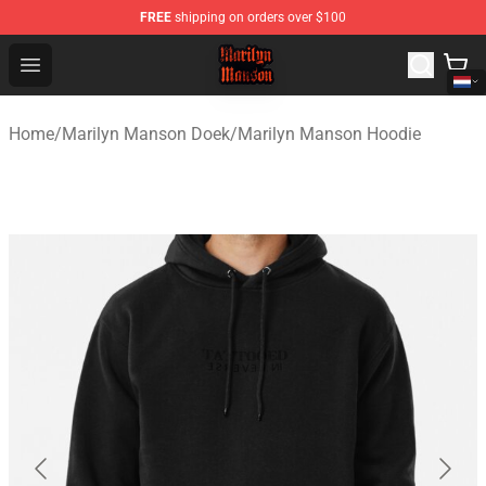
FREE
shipping on orders over $100
Marilyn Manson Shop - Official Marilyn Manson Merchan
Open menu
Home
/
Marilyn Manson Doek
/
Marilyn Manson Hoodie