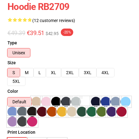
Hoodie RB2709
(12 customer reviews)
€49.39
€39.51
-20%
$42.95
Type
Unisex
Size
S
M
L
XL
2XL
3XL
4XL
5XL
Color
Default
Print Location