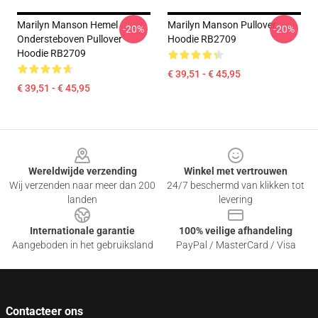
Marilyn Manson Hemel
Marilyn Manson Pullover
-20%
-20%
Ondersteboven Pullover
Hoodie RB2709
Hoodie RB2709
€ 39,51 - € 45,95
€ 39,51 - € 45,95
Footer
Wereldwijde verzending
Winkel met vertrouwen
Wij verzenden naar meer dan 200
24/7 beschermd van klikken tot
landen
levering
Internationale garantie
100% veilige afhandeling
Aangeboden in het gebruiksland
PayPal / MasterCard / Visa
Contacteer ons