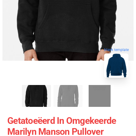
blank template
Getatoeëerd In Omgekeerde
Marilyn Manson Pullover