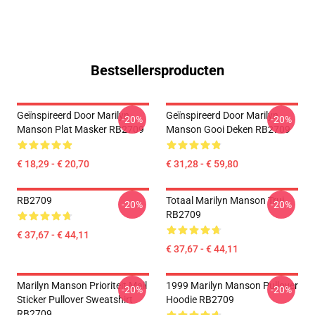
Bestsellersproducten
Geïnspireerd Door Marilyn
Geïnspireerd Door Marilyn
-20%
-20%
Manson Plat Masker RB2709
Manson Gooi Deken RB2709
€ 18,29 - € 20,70
€ 31,28 - € 59,80
RB2709
Totaal Marilyn Manson Trui
-20%
-20%
RB2709
€ 37,67 - € 44,11
€ 37,67 - € 44,11
Marilyn Manson Prioriteit Mail
1999 Marilyn Manson Pullover
-20%
-20%
Sticker Pullover Sweatshirt
Hoodie RB2709
RB2709