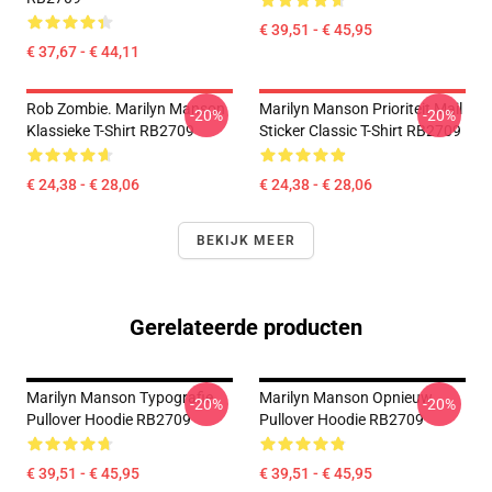
€ 39,51 - € 45,95
€ 37,67 - € 44,11
Rob Zombie. Marilyn Manson
Marilyn Manson Prioriteit Mail
-20%
-20%
Klassieke T-Shirt RB2709
Sticker Classic T-Shirt RB2709
€ 24,38 - € 28,06
€ 24,38 - € 28,06
BEKIJK MEER
Gerelateerde producten
Marilyn Manson Typografie
Marilyn Manson Opnieuw
-20%
-20%
Pullover Hoodie RB2709
Pullover Hoodie RB2709
€ 39,51 - € 45,95
€ 39,51 - € 45,95