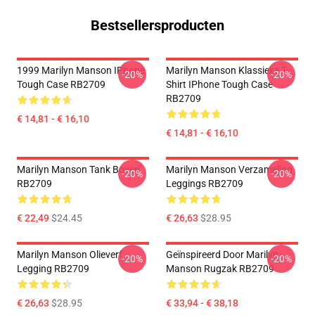
Bestsellersproducten
1999 Marilyn Manson IPhone
Marilyn Manson Klassieke T-
-20%
-20%
Tough Case RB2709
Shirt IPhone Tough Case
RB2709
€ 14,81 - € 16,10
€ 14,81 - € 16,10
Marilyn Manson Tank Boven
Marilyn Manson Verzameling
-20%
-20%
RB2709
Leggings RB2709
€ 22,49
$24.45
€ 26,63
$28.95
Marilyn Manson Olieverf
Geïnspireerd Door Marilyn
-20%
-20%
Legging RB2709
Manson Rugzak RB2709
€ 26,63
$28.95
€ 33,94 - € 38,18