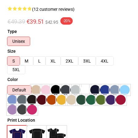
(12 customer reviews)
€49.39
€39.51
-20%
$42.95
Type
Unisex
Size
S
M
L
XL
2XL
3XL
4XL
5XL
Color
Default
Print Location