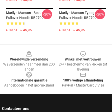
Marilyn Manson - Beautif
Marilyn Manson Typografie
-20%
-20%
Pullover Hoodie RB2709
Pullover Hoodie RB2709
€ 39,51 - € 45,95
€ 39,51 - € 45,95
Footer
Wereldwijde verzending
Winkel met vertrouwen
Wij verzenden naar meer dan 200
24/7 beschermd van klikken tot
landen
levering
Internationale garantie
100% veilige afhandeling
Aangeboden in het gebruiksland
PayPal / MasterCard / Visa
Contacteer ons