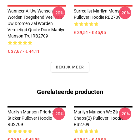
Wanneer Al Uw Wensen
Surrealist Marilyn Manson
-20%
-20%
Worden Toegekend Veel Van
Pullover Hoodie RB2709
Uw Dromen Zal Worden
Vernietigd Quote Door Marilyn
€ 39,51 - € 45,95
Manson Trui RB2709
€ 37,67 - € 44,11
BEKIJK MEER
Gerelateerde producten
Marilyn Manson Prioriteit Mail
Marilyn Manson We Zijn
-20%
-20%
Sticker Pullover Hoodie
Chaos(2) Pullover Hoodie
RB2709
RB2709
€ 39,51 - € 45,95
€ 39,51 - € 45,95