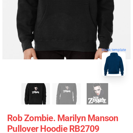
blank template
Rob Zombie. Marilyn Manson
Pullover Hoodie RB2709