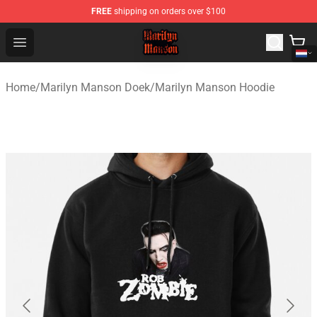
FREE
shipping on orders over $100
Marilyn Manson Shop - Official Marilyn Manson Merchan
Open menu
Home
/
Marilyn Manson Doek
/
Marilyn Manson Hoodie