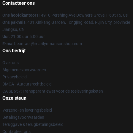
Contacteer ons
Ons hoofdkantoor
114910 Pershing Ave Downers Grove, Il 60515, Us
Ons pakhuis
: 401 Xinkang Garden, Tongjing Road, Fujin City, provincie
Jiangsu, CN
Uur
: 21.00 uur 5.00 uur
E-mail
: contact@marilynmansonshop.com
Ons bedrijf
Over ons
Algemene voorwaarden
Privacybeleid
DMCA - Auteursrechtbeleid
CA SB657: Transparantiewet voor de toeleveringsketen
Onze steun
Verzend- en leveringsbeleid
Betalingsvoorwaarden
Teruggave & terugbetalingsbeleid
Contacteer ons