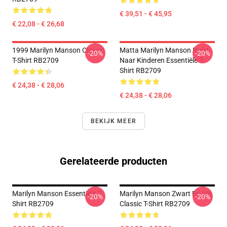
€ 39,51 - € 45,95
€ 22,08 - € 26,68
1999 Marilyn Manson Classic
Matta Marilyn Manson Ruikt
-20%
-20%
T-Shirt RB2709
Naar Kinderen Essentiële T-
Shirt RB2709
€ 24,38 - € 28,06
€ 24,38 - € 28,06
BEKIJK MEER
Gerelateerde producten
Marilyn Manson Essentiële T-
Marilyn Manson Zwart En Wit
-20%
-20%
Shirt RB2709
Classic T-Shirt RB2709