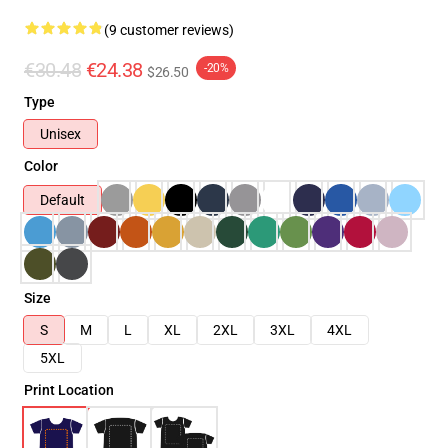
(9 customer reviews)
€30.48
€24.38
-20%
$26.50
Type
Unisex
Color
Default
Size
S
M
L
XL
2XL
3XL
4XL
5XL
Print Location