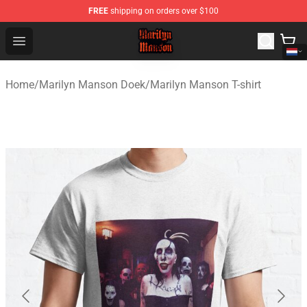
FREE
shipping on orders over $100
Marilyn Manson Shop - Official Marilyn Manson Merchan
Open menu
Home
/
Marilyn Manson Doek
/
Marilyn Manson T-shirt