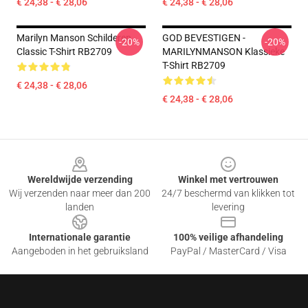
€ 24,38 - € 28,06
€ 24,38 - € 28,06
Marilyn Manson Schilderen
GOD BEVESTIGEN -
-20%
-20%
Classic T-Shirt RB2709
MARILYNMANSON Klassieke
T-Shirt RB2709
€ 24,38 - € 28,06
€ 24,38 - € 28,06
Footer
Wereldwijde verzending
Winkel met vertrouwen
Wij verzenden naar meer dan 200
24/7 beschermd van klikken tot
landen
levering
Internationale garantie
100% veilige afhandeling
Aangeboden in het gebruiksland
PayPal / MasterCard / Visa