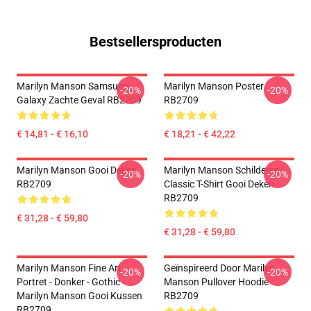
Bestsellersproducten
Marilyn Manson Samsung
Marilyn Manson Poster
-20%
-20%
Galaxy Zachte Geval RB2709
RB2709
€ 14,81 - € 16,10
€ 18,21 - € 42,22
Marilyn Manson Gooi Deken
Marilyn Manson Schilderen
-20%
-20%
RB2709
Classic T-Shirt Gooi Deken
RB2709
€ 31,28 - € 59,80
€ 31,28 - € 59,80
Marilyn Manson Fine Art
Geïnspireerd Door Marilyn
-20%
-20%
Portret - Donker - Gothic -
Manson Pullover Hoodie
Marilyn Manson Gooi Kussen
RB2709
RB2709