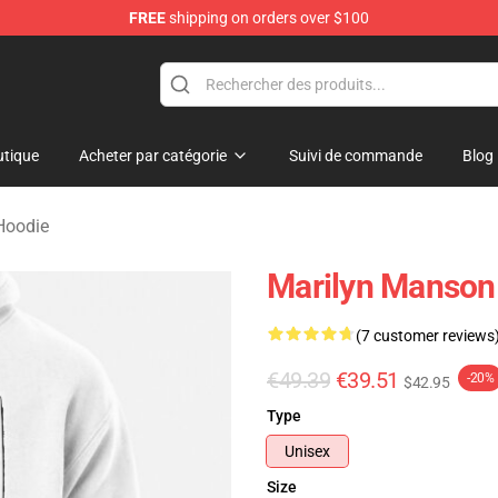
FREE
shipping on orders over $100
andise Store
tique
Acheter par catégorie
Suivi de commande
Blog
Hoodie
Marilyn Manson
(7 customer reviews
€49.39
€39.51
-20%
$42.95
Type
Unisex
Size