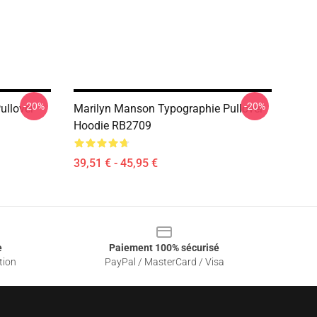
-20%
-20%
ullover
Marilyn Manson Typographie Pullover
Hoodie RB2709
39,51 € - 45,95 €
e
Paiement 100% sécurisé
tion
PayPal / MasterCard / Visa