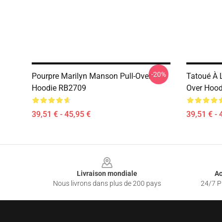
-20%
Pourpre Marilyn Manson Pull-Over
Tatoué À 
Hoodie RB2709
Over Hoo
39,51 € - 45,95 €
39,51 € - 
Footer
Livraison mondiale
Ac
Nous livrons dans plus de 200 pays
24/7 Pr