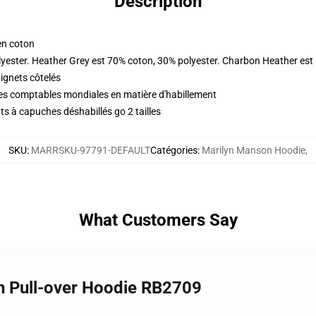
Description
en coton
yester. Heather Grey est 70% coton, 30% polyester. Charbon Heather est
oignets côtelés
ues comptables mondiales en matière d'habillement
s à capuches déshabillés go 2 tailles
SKU
:
MARRSKU-97791-DEFAULT
Catégories
:
Marilyn Manson Hoodie
,
What Customers Say
n Pull-over Hoodie RB2709