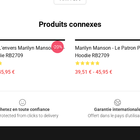
Produits connexes
-20%
L'envers Marilyn Manson Pull-
Marilyn Manson - Le Patron P
die RB2709
Hoodie RB2709
45,95 €
39,51 € - 45,95 €
hetez en toute confiance
Garantie international
otected from clicks to delivery
Offert dans le pays d'utilisa