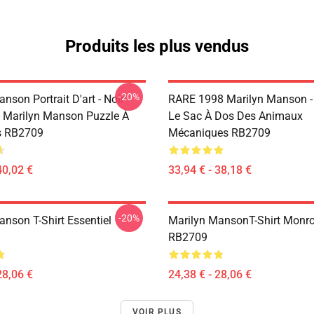
Produits les plus vendus
-20%
nson Portrait D'art - Noir -
RARE 1998 Marilyn Manson -
- Marilyn Manson Puzzle À
Le Sac À Dos Des Animaux
s RB2709
Mécaniques RB2709
40,02 €
33,94 € - 38,18 €
-20%
anson T-Shirt Essentiel
Marilyn MansonT-Shirt Monro
RB2709
28,06 €
24,38 € - 28,06 €
VOIR PLUS