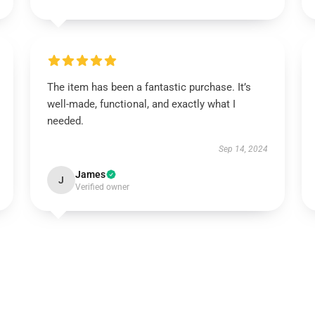
The item has been a fantastic purchase. It’s
well-made, functional, and exactly what I
needed.
Sep 14, 2024
James
J
Verified owner