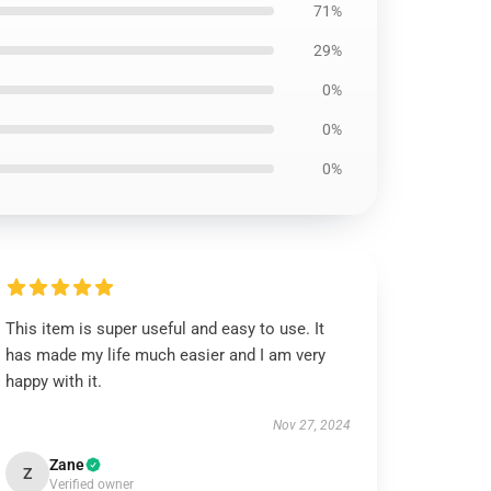
71%
29%
0%
0%
0%
This item is super useful and easy to use. It
has made my life much easier and I am very
happy with it.
Nov 27, 2024
Zane
Z
Verified owner