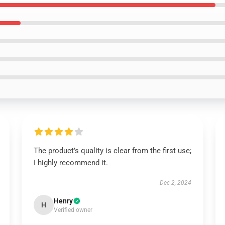
The product’s quality is clear from the first use;
I highly recommend it.
Dec 2, 2024
Henry
H
Verified owner