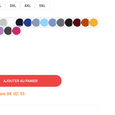
L
3XL
4XL
5XL
AJOUTER AU PANIER
dans
04
:
02
:
54