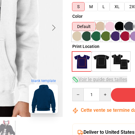
S
M
L
XL
2X
Color
Default
Print Location
Voir le guide des tailles
blank template
Quantity
Cette vente se termine 
Deliver to United States